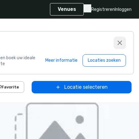
Venues
Registreren
Inloggen
s en boek uw ideale
Meer informatie
Locaties zoeken
te
Locatie selecteren
Favorite