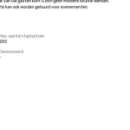
uik van uw gasten kunt u zich geen mooiere locatie wensen. 
uimte kan ook worden gehuurd voor evenementen, 
Max. aantal staplaatsen
200
Gerenoveerd
-