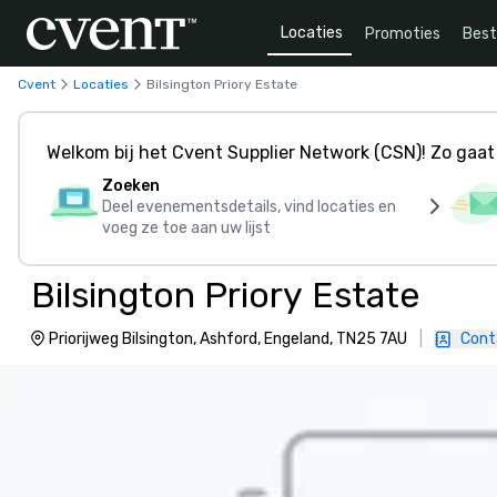
Locaties
Promoties
Bes
Cvent
Locaties
Bilsington Priory Estate
Welkom bij het Cvent Supplier Network (CSN)! Zo gaat 
Zoeken
Deel evenementsdetails, vind locaties en
voeg ze toe aan uw lijst
Bilsington Priory Estate
Priorijweg Bilsington, Ashford, Engeland, TN25 7AU
|
Cont