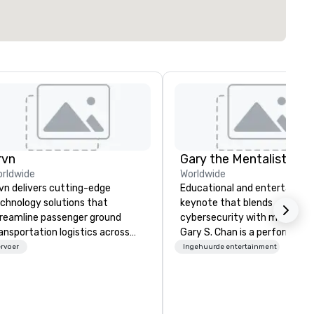
rvn
Gary the Mentalist
rldwide
Worldwide
vn delivers cutting-edge
Educational and entertaining
chnology solutions that
keynote that blends
reamline passenger ground
cybersecurity with mentalis
ansportation logistics across
Gary S. Chan is a performing
re than 200 countries, 400
mentalist known for blending
rvoer
Ingehuurde entertainment
ties, 250 airports, and 40
keen insight, psychology, and
aports, with the ability to
touch of mystery into
tablish new markets in under 48
unforgettable experiences fo
urs. Specializing in customized
audiences. Gary's presentati