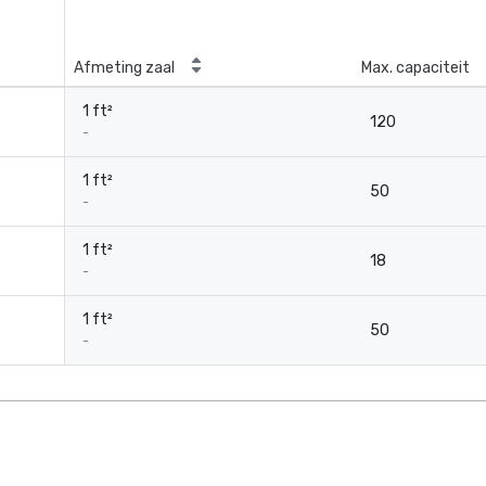
Afmeting zaal
Max. capaciteit
1 ft²
120
-
1 ft²
50
-
1 ft²
18
-
1 ft²
50
-