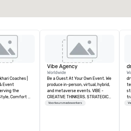
Vibe Agency
d
Worldwide
Wo
khari Coaches |
Be a Guest At Your Own Event. We
dr
& Event
produce in-person, virtual, hybrid,
te
erving the
and metaverse events. VIBE -
st
Style, Comfort &
CREATIVE THINKERS. STRATEGIC
tr
DOERS. Companies that will thrive
mo
Voorkeursmedewerkers
Ve
eat, wedding
are companies that have a strong
ci
c festival, or
connection with their employees
se
Bokhari Coaches
and customers; as a forward-
es
s transportation
thinking agency, we help
ho