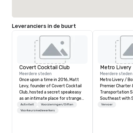
Leveranciers in de buurt
Covert Cocktail Club
Metro Livery
Meerdere steden
Meerdere steden
Once upon a time in 2016, Matt
Metro Livery / Bo
Levy, founder of Covert Cocktail
Premier Charter 
Club, hosted a secret speakeasy
Transportation S
as an intimate place for strangers
Southeast with 
to gather in his home. The only
Reliability Whether you're planning
Activiteit
Voorzieningen/Giften
Vervoer
way to find out about it was via
a corporate retr
Voorkeursmedewerkers
word of mouth. No address was
celebration, musi
given, the only clue being a sign
sporting event, 
placed in the window, “Cocktails
delivers seamles