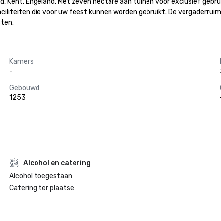
ord, Kent, Engeland. Met zeven hectare aan tuinen voor exclusief gebr
 faciliteiten die voor uw feest kunnen worden gebruikt. De vergaderr
sten.
Kamers
-
Gebouwd
1253
Alcohol en catering
Alcohol toegestaan
Catering ter plaatse