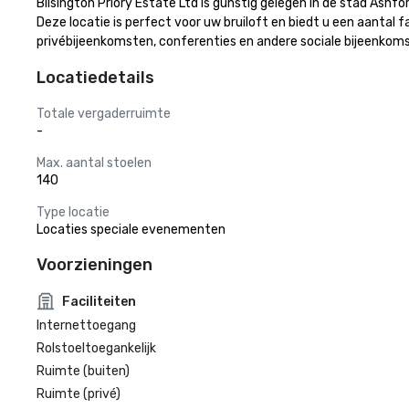
Bilsington Priory Estate Ltd is gunstig gelegen in de stad Ashf
Deze locatie is perfect voor uw bruiloft en biedt u een aantal
privébijeenkomsten, conferenties en andere sociale bijeenkom
Locatiedetails
Totale vergaderruimte
-
Max. aantal stoelen
140
Type locatie
Locaties speciale evenementen
Voorzieningen
Faciliteiten
Internettoegang
Rolstoeltoegankelijk
Ruimte (buiten)
Ruimte (privé)