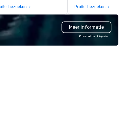
lutions for corporations,
explores the intersection of
ofiel bezoeken
Profiel bezoeken
vernment agencies, the travel
deception, intuition, and the
d tourism sector, and sports
human mind. Whether in inti
d entertainment organizations,
gatherings or larger venues, h
Meer informatie
vn expertly arranges and
style emphasizes connection
nages complex logistics for
wonder, and the deeper myst
Powered by
rport transfers, long-distance
behind what it means to thin
ips, group charters, and shuttle
believe. Testimonials: • “Gary
rvices. Our service vehicle types
performed as a keynote for a
clude first-class sedans, SUVs,
conference I help organize an
rinters, and motor coaches, all
was awesome! The audience
ticulously maintained to the
loved him and his presentati
ghest standards of cleanliness,
was wonderful. He was also re
fety, and comfort, ensuring an
easy to work with and an am
ceptional experience for every
professional.” – Alex W. • “In
nger. Moveo's Patented
addition to his phenomenal s
chnology: At the heart of our
performance, Gary was great
erations is a patented logistics
work with behind the scenes 
atform that ensures seamless
we discussed the finer details
rvice from single bookings to
around planning the event. Hi
rge-scale, multi-location
show is well-designed and pl