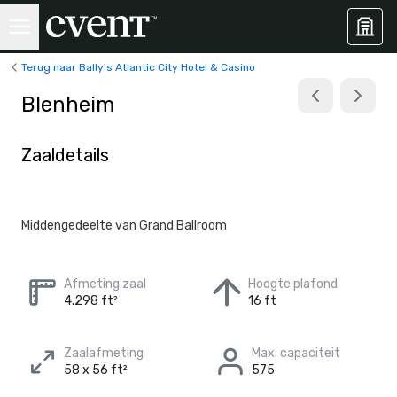
Terug naar Bally's Atlantic City Hotel & Casino
Blenheim
Zaaldetails
Middengedeelte van Grand Ballroom
Afmeting zaal
Hoogte plafond
4.298 ft²
16 ft
Zaalafmeting
Max. capaciteit
58 x 56 ft²
575