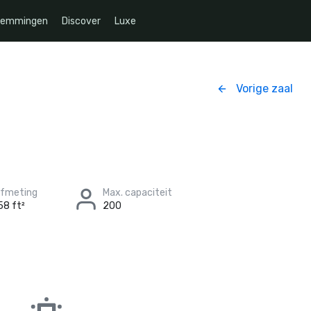
temmingen
Discover
Luxe
Vorige zaal
afmeting
Max. capaciteit
58 ft²
200