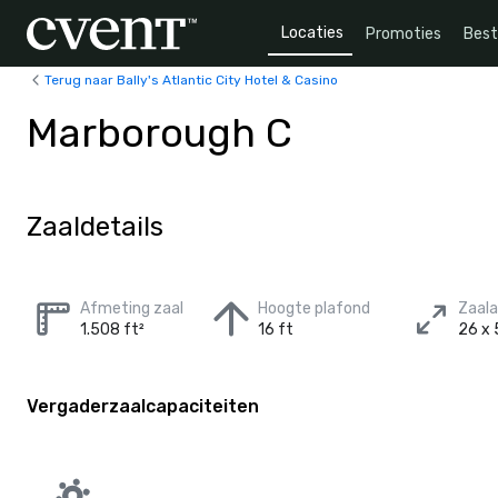
Locaties
Promoties
Bes
Terug naar Bally's Atlantic City Hotel & Casino
Marborough C
Zaaldetails
Afmeting zaal
Hoogte plafond
Zaal
1.508 ft²
16 ft
26 x 
Vergaderzaalcapaciteiten