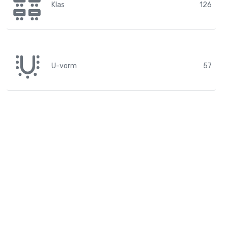
Klas
126
U-vorm
57