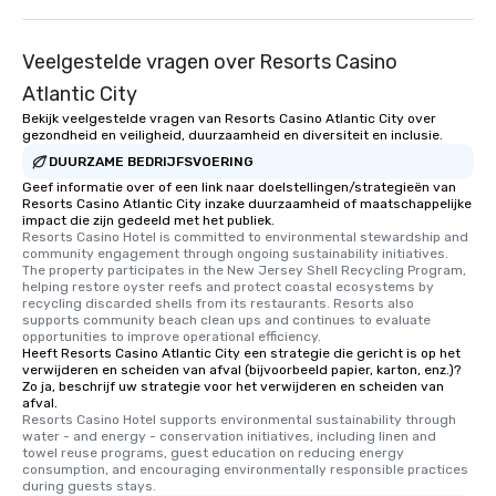
Veelgestelde vragen over Resorts Casino
Atlantic City
Bekijk veelgestelde vragen van Resorts Casino Atlantic City over
gezondheid en veiligheid, duurzaamheid en diversiteit en inclusie.
DUURZAME BEDRIJFSVOERING
Geef informatie over of een link naar doelstellingen/strategieën van
Resorts Casino Atlantic City inzake duurzaamheid of maatschappelijke
impact die zijn gedeeld met het publiek.
Resorts Casino Hotel is committed to environmental stewardship and 
community engagement through ongoing sustainability initiatives. 
The property participates in the New Jersey Shell Recycling Program, 
helping restore oyster reefs and protect coastal ecosystems by 
recycling discarded shells from its restaurants. Resorts also 
supports community beach clean ups and continues to evaluate 
opportunities to improve operational efficiency.
Heeft Resorts Casino Atlantic City een strategie die gericht is op het
verwijderen en scheiden van afval (bijvoorbeeld papier, karton, enz.)?
Zo ja, beschrijf uw strategie voor het verwijderen en scheiden van
afval.
Resorts Casino Hotel supports environmental sustainability through 
water - and energy - conservation initiatives, including linen and 
towel reuse programs, guest education on reducing energy 
consumption, and encouraging environmentally responsible practices 
during guests stays.