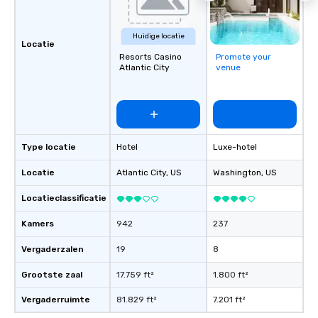
Huidige locatie
Locatie
Resorts Casino
Promote your
Atlantic City
venue
Type locatie
Hotel
Luxe-hotel
Locatie
Atlantic City
, US
Washington
, US
Locatieclassificatie
Kamers
942
237
Vergaderzalen
19
8
Grootste zaal
17.759 ft²
1.800 ft²
Vergaderruimte
81.829 ft²
7.201 ft²