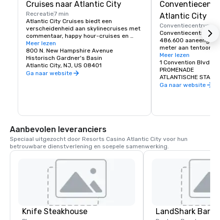
Cruises naar Atlantic City
Conventiecentr
Recreatie
7 min
Atlantic City
Atlantic City Cruises biedt een 
Conventiecentrum
1 m
verscheidenheid aan skylinecruises met 
Conventiecentrum van 
commentaar, happy hour-cruises en 
486.600 aaneengeslot
dolfijnen spotten. Ze zijn geschikt voor 
Meer lezen
meter aan tentoonstel
privéfeesten van maximaal 100 gasten 
800 N. New Hampshire Avenue
evenals 45 vergaderz
Meer lezen
aan boord van de Cruisin' 1 of de nieuwe 
Historisch Gardner's Basin
109.100 vierkante me
1 Convention Blvd
Tikiboot.
Atlantic City, NJ, US 08401
functionele ruimte en
PROMENADE
Ga naar website
die u zou verwachten, 
ATLANTISCHE STAD, 
Convention Center uw 
Ga naar website
het noordoosten.
Aanbevolen leveranciers
Speciaal uitgezocht door Resorts Casino Atlantic City voor hun 
betrouwbare dienstverlening en soepele samenwerking.
Knife Steakhouse