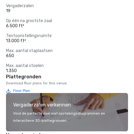
Wine Spectator Award voor uitmuntendheid

Vergaderzalen
19
Awards voor beste restaurants en uitgaansgelegenheden 
Op één na grootste zaal
voor casinospelers 2020

6.500 ft²
Tentoonstellingsruimte
Atlantic City Weekly Nightlife Awards 2020

13.000 ft²
Max. aantal staplaatsen
650
Max. aantal stoelen
1.350
Plattegronden
Download floor plans for this venue.
Floor Plan
Vergaderzalen verkennen
Vind de perfecte zaal met opstellingsdiagrammen en
interactieve 3D-plattegronden.