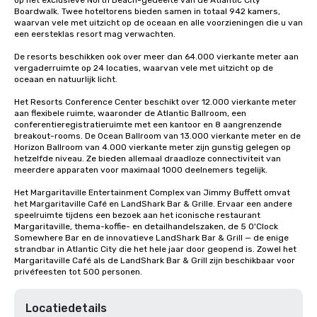
op het exclusieve North Beach-gedeelte van de Atlantic City 
Boardwalk. Twee hoteltorens bieden samen in totaal 942 kamers, 
waarvan vele met uitzicht op de oceaan en alle voorzieningen die u van 
een eersteklas resort mag verwachten.

De resorts beschikken ook over meer dan 64.000 vierkante meter aan 
vergaderruimte op 24 locaties, waarvan vele met uitzicht op de 
oceaan en natuurlijk licht. 

Het Resorts Conference Center beschikt over 12.000 vierkante meter 
aan flexibele ruimte, waaronder de Atlantic Ballroom, een 
conferentieregistratieruimte met een kantoor en 8 aangrenzende 
breakout-rooms. De Ocean Ballroom van 13.000 vierkante meter en de 
Horizon Ballroom van 4.000 vierkante meter zijn gunstig gelegen op 
hetzelfde niveau. Ze bieden allemaal draadloze connectiviteit van 
meerdere apparaten voor maximaal 1000 deelnemers tegelijk. 

Het Margaritaville Entertainment Complex van Jimmy Buffett omvat 
het Margaritaville Café en LandShark Bar & Grille. Ervaar een andere 
speelruimte tijdens een bezoek aan het iconische restaurant 
Margaritaville, thema-koffie- en detailhandelszaken, de 5 O'Clock 
Somewhere Bar en de innovatieve LandShark Bar & Grill — de enige 
strandbar in Atlantic City die het hele jaar door geopend is. Zowel het 
Margaritaville Café als de LandShark Bar & Grill zijn beschikbaar voor 
privéfeesten tot 500 personen.
Locatiedetails