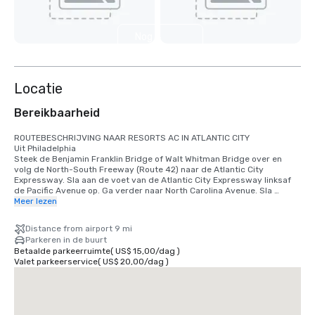
Nog 4
weergeven
Locatie
Bereikbaarheid
ROUTEBESCHRIJVING NAAR RESORTS AC IN ATLANTIC CITY

Uit Philadelphia

Steek de Benjamin Franklin Bridge of Walt Whitman Bridge over en 
volg de North-South Freeway (Route 42) naar de Atlantic City 
Expressway. Sla aan de voet van de Atlantic City Expressway linksaf 
de Pacific Avenue op. Ga verder naar North Carolina Avenue. Sla 
rechtsaf naar North Carolina to Resorts.

Meer lezen
Vanuit New York

Neem de New Jersey Turnpike naar de Garden State Parkway (afrit 11). 
Distance from airport 9 mi
Rijd zuidwaarts over de Parkway naar afrit 38 (Atlantic City 
Parkeren in de buurt
Expressway). Neem de Atlantic City Expressway (oost). Sla aan de voet 
Betaalde parkeerruimte
(
US$ 15,00
/
dag
)
van de Atlantic City Expressway linksaf naar Arctic Avenue. Ga verder 
Valet parkeerservice
(
US$ 20,00
/
dag
)
naar North Carolina Avenue. Sla rechtsaf naar North Carolina to 
Resorts.

Vanuit Baltimore/Washington D.C.

Neem de I-95 North over de Delaware Memorial Bridge en volg Route 
40 East naar de Atlantic City Expressway. Neem de Atlantic City 