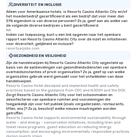
DIVERSITEIT EN INCLUSIE
Alleen voor Amerikaanse hotels: is Resorts Casino Atlantic City en/of
het moederbedrijf gecertificeerd als een bedrijf dat voor meer dan
51% eigendom is van diverse personen? Zo ja, geef aan als welke van
de volgende diverse bedrijven u bent gecertificeerd:
NA
Indien van toepassing, kunt u een link opgeven naar het openbare
rapport van Resorts Casino Atlantic City over de inzet en initiatieven
voor diversiteit, gelijkheid en inclusie?
resortsacjobs.com
GEZONDHEID EN VEILIGHEID
Zijn de handelswijzen bij Resorts Casino Atlantic City opgesteld op
basis van de aanbevelingen van gezondheidsdiensten van openbare
overheidsinstanties of privé-organisaties? Zo ja, geef op van welke
organisaties gebruik werd gemaakt voor het ontwikkelen van deze
handelswijzen.
Resorts Casino Hotel devolped and implented health and safety 
practices based on the guidance from CDC and NJDOH and the DGE.
Zorgt Resorts Casino Atlantic City voor het schoonmaken en
desinfecteren van openbare ruimten and voorzieningen die
toegankelijk zijn voor het publiek (zoals vergaderzalen, restaurants,
liften, enz.)? Zo ja, beschrijf welke nieuwe maatregelen worden
getroffen.
Resorts Casino Hotel supports environmental sustainability through 
water - and energy - conservation initiatives, including linen and 
towel reuse programs, guest education on reducing energy 
consumption, and encouraging environmentally responsible practices 
during guests stays.