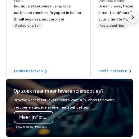
Plano
Daytona Beach
boutique steakhouse using local
Ocean views, frozen d
cattle and ranches. Dryaged in house.
bites—LandShark Dayt
Small business not corprate
your ultimate flip-flop 
Restaurant/Bar
Restaurant/Bar
Profiel bezoeken
Profiel bezoeken
Op zoek naar meer leveranciersopties?
Browse voor meer leveranciers voor A/V, entertainment,
vervoer en andere evenementsbehoeften.
Meer informatie
Powered by