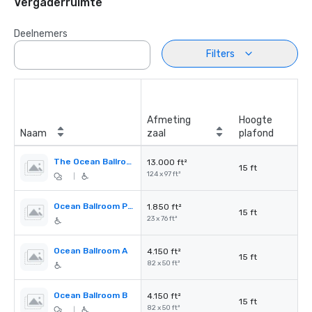
Vergaderruimte
Deelnemers
Filters
Afmeting
Hoogte
Naam
zaal
plafond
The Ocean Ballroom
13.000 ft²
15 ft
124 x 97 ft²
|
Ocean Ballroom Pre-function
1.850 ft²
15 ft
23 x 76 ft²
Ocean Ballroom A
4.150 ft²
15 ft
82 x 50 ft²
Ocean Ballroom B
4.150 ft²
15 ft
82 x 50 ft²
|