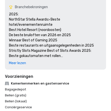
Branchebekroningen
2025:

NorthStar Stella Awards> Beste 
hotel/evenementenruimte

Best Hotel Resort (noordoosten)

De beste bruiloften van 2026 en 2025

Winnaar Best of Gaming 2025

Beste restaurants en uitgaansgelegenheden in 2025

Strictly Slots Magazine Best of Slots Awards 2025:

Beste gokautomaten met rollen

Beste videopoker

Meer lezen
Casino waar je je het gelukkigst voelt

Beste nikkel-slots

Voorzieningen
Beste slots van 50 cent

Beste Keno

Kamerkenmerken en gastenservice
Vriendelijkste casino

Bagagedepot
Beste klantenservice

Bellen (gratis)
Beste gastheren

Bellen (lokaal)
Conciërgeservice