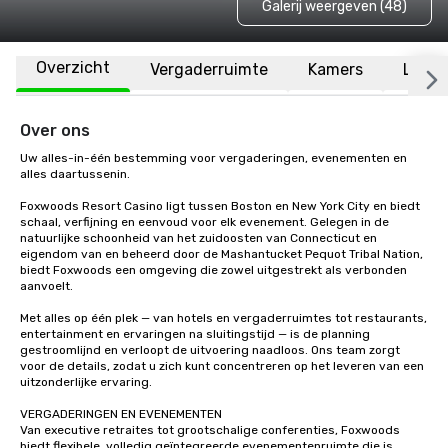
Galerij weergeven (48)
Overzicht
Vergaderruimte
Kamers
Locat
Over ons
Uw alles-in-één bestemming voor vergaderingen, evenementen en 
alles daartussenin.

Foxwoods Resort Casino ligt tussen Boston en New York City en biedt 
schaal, verfijning en eenvoud voor elk evenement. Gelegen in de 
natuurlijke schoonheid van het zuidoosten van Connecticut en 
eigendom van en beheerd door de Mashantucket Pequot Tribal Nation, 
biedt Foxwoods een omgeving die zowel uitgestrekt als verbonden 
aanvoelt.

Met alles op één plek — van hotels en vergaderruimtes tot restaurants, 
entertainment en ervaringen na sluitingstijd — is de planning 
gestroomlijnd en verloopt de uitvoering naadloos. Ons team zorgt 
voor de details, zodat u zich kunt concentreren op het leveren van een 
uitzonderlijke ervaring.

VERGADERINGEN EN EVENEMENTEN

Van executive retraites tot grootschalige conferenties, Foxwoods 
biedt flexibele, volledig geïntegreerde evenementenruimte die is 