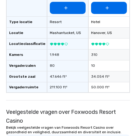
Type locatie
Resort
Hotel
Locatie
Mashantucket
, US
Hanover
, US
Locatieclassificatie
Kamers
1.948
310
Vergaderzalen
80
10
Grootste zaal
47.646 ft²
34.054 ft²
Vergaderruimte
211.100 ft²
50.000 ft²
Veelgestelde vragen over Foxwoods Resort
Casino
Bekijk veelgestelde vragen van Foxwoods Resort Casino over
gezondheid en veiligheid, duurzaamheid en diversiteit en inclusie.