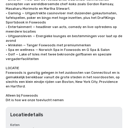
concepten van wereldberoemde chef-koks zoals Gordon Ramsay, 
Masaharu Morimoto en Martha Stewart.

• Gaming — Uitgestrekte casinovloer met duizenden gokautomaten, 
tafelspellen, poker en bingo met hoge inzetten, plus het DraftKings 
Sportsbook in Foxwoods

• Entertainment — headliner van acts, comedy en live-optredens op 
meerdere locaties

• Uitgaansleven — Energieke lounges en bestemmingen voor laat op de 
avond

• Winkelen — Tanger Foxwoods met premiummerken

• Spa en wellness — Norwich Spa in Foxwoods en G Spa & Salon

• Golf — Lake of Isles met twee bekroonde golfbanen en speciale 
vergaderfaciliteiten

LOCATIE

Foxwoods is gunstig gelegen in het zuidoosten van Connecticut en is 
gemakkelijk bereikbaar vanuit de grote steden in het noordoosten, op 
slechts een klein eindje rijden van Boston, New York City, Providence 
en Hartford.

Alleen bij Foxwoods

Dit is hoe we onze toevlucht nemen
Locatiedetails
Keten