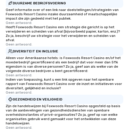
DUURZAME BEDRIJFSVOERING
Geef informatie over of een link naar doelstellingen/strategieën van
Foxwoods Resort Casino inzake duurzaamheid of maatschappelijke
impact die zijn gedeeld met het publiek.
Geen antwoord.
Heeft Foxwoods Resort Casino een strategie die gericht is op het
verwijderen en scheiden van afval (bijvoorbeeld papier, karton, enz.)?
Zo ja, beschrijf uw strategie voor het verwijderen en scheiden van
afval.
Geen antwoord.
DIVERSITEIT EN INCLUSIE
Alleen voor Amerikaanse hotels: is Foxwoods Resort Casino en/of het
moederbedrijf gecertificeerd als een bedrijf dat voor meer dan 51%
eigendom is van diverse personen? Zo ja, geef aan als welke van de
volgende diverse bedrijven u bent gecertificeerd:
Geen antwoord.
Indien van toepassing, kunt u een link opgeven naar het openbare
rapport van Foxwoods Resort Casino over de inzet en initiatieven voor
diversiteit, gelijkheid en inclusie?
Geen antwoord.
GEZONDHEID EN VEILIGHEID
Zijn de handelswijzen bij Foxwoods Resort Casino opgesteld op basis
van de aanbevelingen van gezondheidsdiensten van openbare
overheidsinstanties of privé-organisaties? Zo ja, geef op van welke
organisaties gebruik werd gemaakt voor het ontwikkelen van deze
handelswijzen.
Geen antwoord.