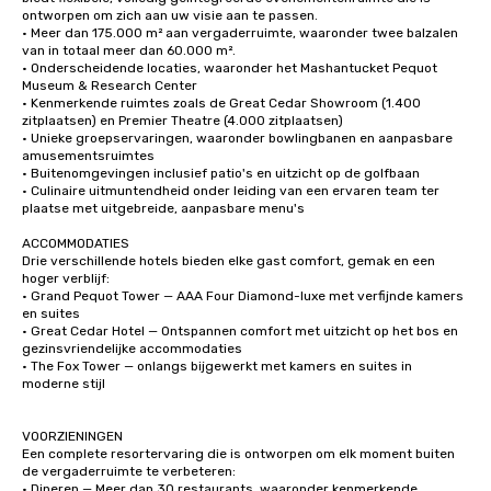
ontworpen om zich aan uw visie aan te passen.

• Meer dan 175.000 m² aan vergaderruimte, waaronder twee balzalen 
van in totaal meer dan 60.000 m².

• Onderscheidende locaties, waaronder het Mashantucket Pequot 
Museum & Research Center

• Kenmerkende ruimtes zoals de Great Cedar Showroom (1.400 
zitplaatsen) en Premier Theatre (4.000 zitplaatsen)

• Unieke groepservaringen, waaronder bowlingbanen en aanpasbare 
amusementsruimtes

• Buitenomgevingen inclusief patio's en uitzicht op de golfbaan

• Culinaire uitmuntendheid onder leiding van een ervaren team ter 
plaatse met uitgebreide, aanpasbare menu's

ACCOMMODATIES

Drie verschillende hotels bieden elke gast comfort, gemak en een 
hoger verblijf:

• Grand Pequot Tower — AAA Four Diamond-luxe met verfijnde kamers 
en suites

• Great Cedar Hotel — Ontspannen comfort met uitzicht op het bos en 
gezinsvriendelijke accommodaties

• The Fox Tower — onlangs bijgewerkt met kamers en suites in 
moderne stijl

VOORZIENINGEN

Een complete resortervaring die is ontworpen om elk moment buiten 
de vergaderruimte te verbeteren:

• Dineren — Meer dan 30 restaurants, waaronder kenmerkende 