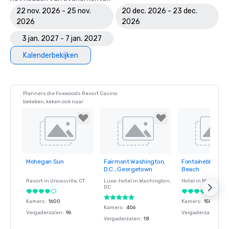
22 nov. 2026 - 25 nov.
20 dec. 2026 - 23 dec.
2026
2026
3 jan. 2027 - 7 jan. 2027
Kalenderbekijken
Planners die Foxwoods Resort Casino
bekeken, keken ook naar
Mohegan Sun
Fairmont Washington,
Fontainebleau M
Removed from
Removed from
Removed fro
D.C., Georgetown
Beach
favorites
favorites
favorites
Resort in
Uncasville
, CT
Luxe-hotel in
Washington
,
Hotel in
Miami Bea
DC
Kamers
:
1600
Kamers
:
1504
Kamers
:
406
Vergaderzalen
:
96
Vergaderzalen
:
58
Vergaderzalen
:
18