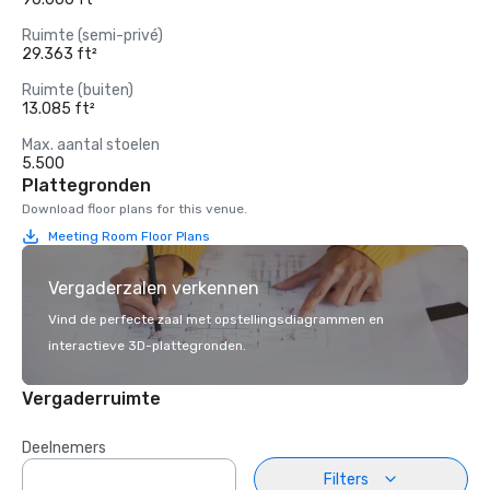
Ruimte (semi-privé)
29.363 ft²
Ruimte (buiten)
13.085 ft²
Max. aantal stoelen
5.500
Plattegronden
Download floor plans for this venue.
Meeting Room Floor Plans
Vergaderzalen verkennen
Vind de perfecte zaal met opstellingsdiagrammen en
interactieve 3D-plattegronden.
Vergaderruimte
Deelnemers
Filters