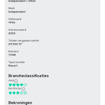
Independent / Other
Merk
Independent
Gebouwd
1996
Gerenoveerd
2025
Totale vergaderruimte
211.100 ft²
Kamers
1.948
Type locatie
Resort
Brancheclassificaties
AAA
Northstar
Bekroningen