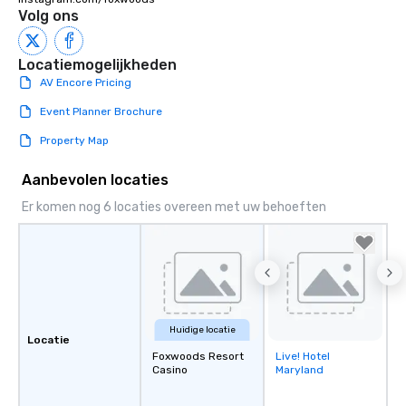
Volg ons
Locatiemogelijkheden
AV Encore Pricing
Event Planner Brochure
Property Map
Aanbevolen locaties
Er komen nog 6 locaties overeen met uw behoeften
Huidige locatie
Locatie
Foxwoods Resort
Live! Hotel
Removed from
Casino
Maryland
favorites