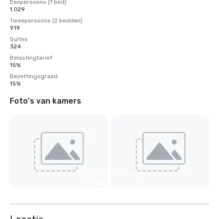
Eenpersoons (1 bed)
1.029
Tweepersoons (2 bedden)
919
Suites
324
Belastingtarief
15%
Bezettingsgraad
15%
Foto's van kamers
Nog 9
weergeven