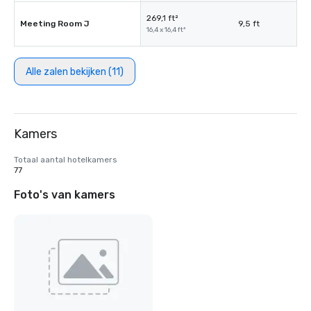
269,1 ft²
Meeting Room J
9,5 ft
16,4 x 16,4 ft²
Alle zalen bekijken (11)
Kamers
Totaal aantal hotelkamers
77
Foto's van kamers