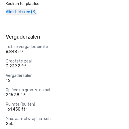
Keuken ter plaatse
Alles bekijken (3)
Vergaderzalen
Totale vergaderruimte
8.848 ft²
Grootste zaal
3.229,2 ft²
Vergaderzalen
16
Op één na grootste zaal
2.152,8 ft²
Ruimte (buiten)
161.458 ft²
Max. aantal staplaatsen
250