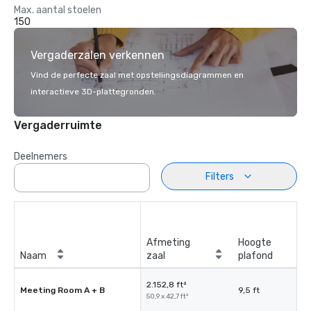
Max. aantal stoelen
150
Vergaderzalen verkennen
Vind de perfecte zaal met opstellingsdiagrammen en
interactieve 3D-plattegronden.
Vergaderruimte
Deelnemers
Filters
Afmeting
Hoogte
Naam
zaal
plafond
2.152,8 ft²
Meeting Room A + B
9,5 ft
50,9 x 42,7 ft²