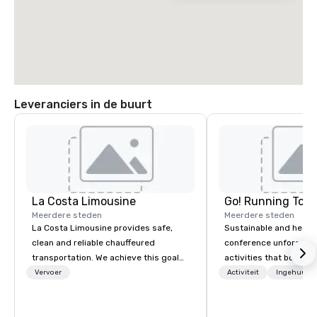
Leveranciers in de buurt
La Costa Limousine
Go! Running Tour
Meerdere steden
Meerdere steden
La Costa Limousine provides safe,
Sustainable and healt
clean and reliable chauffeured
conference unforgetta
transportation. We achieve this goal
activities that boost 
with highly trained chauffeurs, the
lower carbon footprint
Vervoer
Activiteit
Ingehuurde
newest vehicles available and a
world on the run with e
commitment to Five Star service. The
running guides.