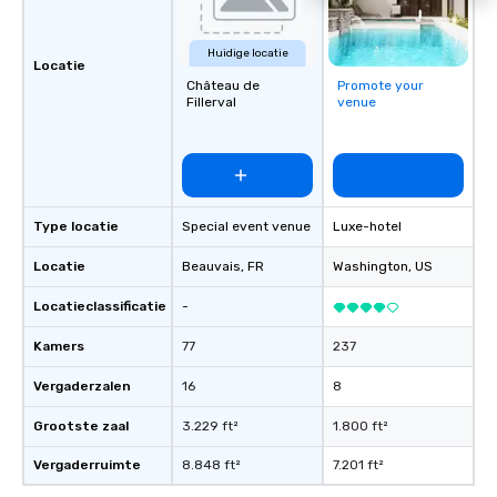
Huidige locatie
Locatie
Château de
Promote your
Fillerval
venue
Type locatie
Special event venue
Luxe-hotel
Locatie
Beauvais
, FR
Washington
, US
Locatieclassificatie
-
Kamers
77
237
Vergaderzalen
16
8
Grootste zaal
3.229 ft²
1.800 ft²
Vergaderruimte
8.848 ft²
7.201 ft²