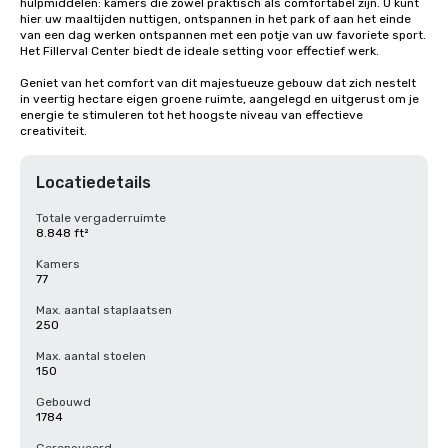
hulpmiddelen: kamers die zowel praktisch als comfortabel zijn. U kunt 
hier uw maaltijden nuttigen, ontspannen in het park of aan het einde 
van een dag werken ontspannen met een potje van uw favoriete sport. 
Het Fillerval Center biedt de ideale setting voor effectief werk. 

Geniet van het comfort van dit majestueuze gebouw dat zich nestelt 
in veertig hectare eigen groene ruimte, aangelegd en uitgerust om je 
energie te stimuleren tot het hoogste niveau van effectieve 
creativiteit.
Locatiedetails
Totale vergaderruimte
8.848 ft²
Kamers
77
Max. aantal staplaatsen
250
Max. aantal stoelen
150
Gebouwd
1784