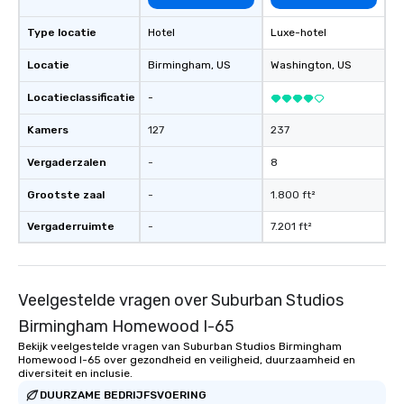
Type locatie
Hotel
Luxe-hotel
Locatie
Birmingham
, US
Washington
, US
Locatieclassificatie
-
Kamers
127
237
Vergaderzalen
-
8
Grootste zaal
-
1.800 ft²
Vergaderruimte
-
7.201 ft²
Veelgestelde vragen over Suburban Studios
Birmingham Homewood I-65
Bekijk veelgestelde vragen van Suburban Studios Birmingham
Homewood I-65 over gezondheid en veiligheid, duurzaamheid en
diversiteit en inclusie.
DUURZAME BEDRIJFSVOERING