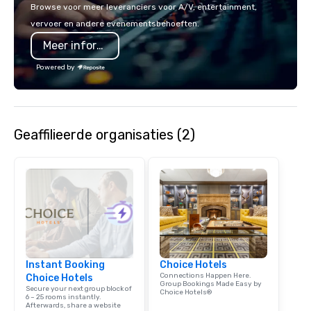
Browse voor meer leveranciers voor A/V, entertainment,
vervoer en andere evenementsbehoeften.
Meer informatie
Powered by
Geaffilieerde organisaties (2)
Instant Booking
Choice Hotels
Connections Happen Here.
Choice Hotels
Group Bookings Made Easy by
Secure your next group block of
Choice Hotels®
6 – 25 rooms instantly.
Afterwards, share a website