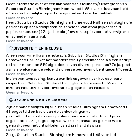
Geef informatie over of een link naar doelstellingen/strategieën van
Suburban Studios Birmingham Homewood I-65 inzake duurzaamheid
of maatschappelijke impact die zijn gedeeld met het publiek.
Geen antwoord.
Heeft Suburban Studios Birmingham Homewood I-65 een strategie die
gericht is op het verwijderen en scheiden van afval (bijvoorbeeld
papier, karton, enz.)? Zo ja, beschrijf uw strategie voor het verwijderen
en scheiden van afval.
Geen antwoord.
DIVERSITEIT EN INCLUSIE
Alleen voor Amerikaanse hotels: is Suburban Studios Birmingham
Homewood I-65 en/of het moederbedrijf gecertificeerd als een bedrijf
dat voor meer dan 51% eigendom is van diverse personen? Zo ja, geef
aan als welke van de volgende diverse bedrijven u bent gecertificeerd:
Geen antwoord.
Indien van toepassing, kunt u een link opgeven naar het openbare
rapport van Suburban Studios Birmingham Homewood I-65 over de
inzet en initiatieven voor diversiteit, gelijkheid en inclusie?
Geen antwoord.
GEZONDHEID EN VEILIGHEID
Zijn de handelswijzen bij Suburban Studios Birmingham Homewood I-
65 opgesteld op basis van de aanbevelingen van
gezondheidsdiensten van openbare overheidsinstanties of privé-
organisaties? Zo ja, geef op van welke organisaties gebruik werd
gemaakt voor het ontwikkelen van deze handelswijzen.
Geen antwoord.
Zorgt Suburban Studios Birmingham Homewood I-65 voor het