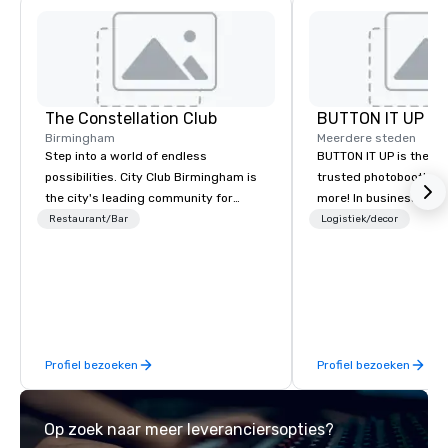
The Constellation Club
BUTTON IT UP
Birmingham
Meerdere steden
Step into a world of endless
BUTTON IT UP is the S
possibilities. City Club Birmingham is
trusted photobooth pro
the city's leading community for
more! In business for 35+ years, we
purpose and connection in the heart
have the largest varie
Restaurant/Bar
Logistiek/decor
of the downtown business district. At
photo/video booths a
31 floors in the sky, Members and
activations to make s
guests embark on culinary
make memories last a l
adventures, experience next-level
networking, host elevated meetings
and events, and engage in lively
Profiel bezoeken
Profiel bezoeken
socials while overlooking breathtaking
city views.
Op zoek naar meer leveranciersopties?