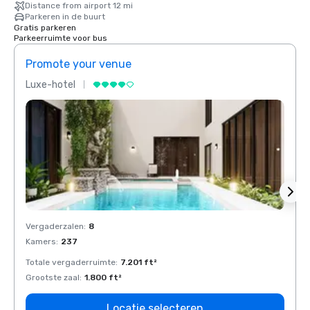
Distance from airport 12 mi
Parkeren in de buurt
Gratis parkeren
Parkeerruimte voor bus
Promote your venue
Prom
Luxe-hotel
Luxe-
Vergaderzalen
:
8
Verga
Kamers
:
237
Kamer
Totale vergaderruimte
:
7.201 ft²
Total
Grootste zaal
:
1.800 ft²
Groots
Locatie selecteren