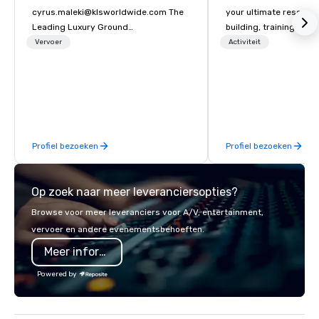
cyrus.maleki@klsworldwide.com The
your ultimate resourc
Leading Luxury Ground
building, training, and
Transportation company since 1998
Recommended by ove
Vervoer
Activiteit
corporate groups acro
America, our 80+ solut
available anywhere, an
sized group.
Profiel bezoeken
Profiel bezoeken
Op zoek naar meer leveranciersopties?
Browse voor meer leveranciers voor A/V, entertainment,
vervoer en andere evenementsbehoeften.
Meer informatie
Powered by