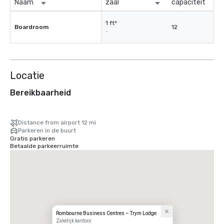
Naam
zaal
capaciteit
1 ft²
Boardroom
12
-
Locatie
Bereikbaarheid
Distance from airport 12 mi
Parkeren in de buurt
Gratis parkeren
Betaalde parkeerruimte
Rombourne Business Centres – Trym Lodge
Zakelijk kantoor