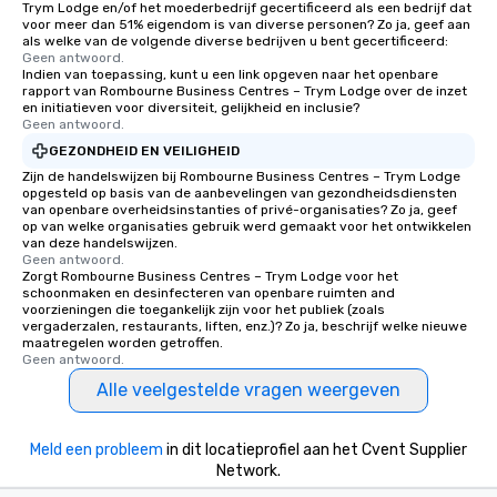
Trym Lodge en/of het moederbedrijf gecertificeerd als een bedrijf dat
voor meer dan 51% eigendom is van diverse personen? Zo ja, geef aan
als welke van de volgende diverse bedrijven u bent gecertificeerd:
Geen antwoord.
Indien van toepassing, kunt u een link opgeven naar het openbare
rapport van Rombourne Business Centres – Trym Lodge over de inzet
en initiatieven voor diversiteit, gelijkheid en inclusie?
Geen antwoord.
GEZONDHEID EN VEILIGHEID
Zijn de handelswijzen bij Rombourne Business Centres – Trym Lodge
opgesteld op basis van de aanbevelingen van gezondheidsdiensten
van openbare overheidsinstanties of privé-organisaties? Zo ja, geef
op van welke organisaties gebruik werd gemaakt voor het ontwikkelen
van deze handelswijzen.
Geen antwoord.
Zorgt Rombourne Business Centres – Trym Lodge voor het
schoonmaken en desinfecteren van openbare ruimten and
voorzieningen die toegankelijk zijn voor het publiek (zoals
vergaderzalen, restaurants, liften, enz.)? Zo ja, beschrijf welke nieuwe
maatregelen worden getroffen.
Geen antwoord.
Alle veelgestelde vragen weergeven
Meld een probleem
in dit locatieprofiel aan het Cvent Supplier
Network.