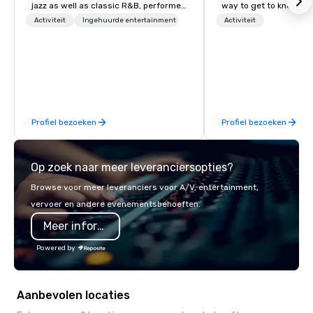
jazz as well as classic R&B, performed
way to get to know a ci
instrumentally on the tenor, alto, and
location and an excell
Activiteit
Ingehuurde entertainment
Activiteit
soprano saxophone. I am able to
building activity for y
provide a large,’ LIVE’, musical
Of particular relevanc
presentation to any size venue to
groups, participants a
create the appropriate ambience for
successful in our team
an event, or, be a featured performer
programs if they use b
for the presentation. I also have all the
such as problem-solvin
Profiel bezoeken
Profiel bezoeken
necessary amplification equipment as
time management, prio
well as wireless microphones if they
decision-making. Anywhere! We offer
would be needed. My original music,
scavenger hunts in cit
Op zoek naar meer leveranciersopties?
TAKE THE CLAY TRAIN, and ,THERE IS A
around the world. Whe
WORD’, are available on my website,
is in the USA, Canada, 
Browse voor meer leveranciers voor A/V, entertainment,
and can be heard on Spotify
Australia, we can do it
vervoer en andere evenementsbehoeften.
also help you elsewhe
Meer informatie
Asia? Somewhere else?
We can help. Our scav
Powered by
work everywhere! Anytime! Our
scavenger hunts can b
time of year. Short tim
Aanbevolen locaties
problem – we can arra