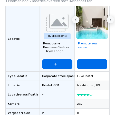
scavenger hunt on ver
Er komen nog 2 locaties overeen met uw behoeften
and with little time an
by you. Anyone! Our scavenger hunts
are designed for both 
groups. There is no gr
can’t handle! We have 
pricing options to sui
Huidige locatie
and the specific needs
Locatie
Rombourne
Promote your
Perfect for meetings, 
Business Centres
venue
conferences.
– Trym Lodge
Type locatie
Corporate office space
Luxe-hotel
Locatie
Bristol
, GB1
Washington
, US
Locatieclassificatie
-
Kamers
-
237
Vergaderzalen
2
8