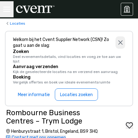
Locaties
Welkom bij het Cvent Supplier Network (CSN)! Zo
gaat u aan de slag:
Zoeken
Deel evenementsdetails, vind locaties en voeg ze toe aan uw
lijst
Aanvraag verzenden
Kijk de geselecteerde locaties na en verzend een aanvraag
Boeking
Vergelijk offertes en boek uw ideale evenementsruimte
Meer informatie
Locaties zoeken
Rombourne Business
Centres – Trym Lodge
Henburystraat 1, Bristol, Engeland, BS9 3HQ
Contact met ons opnemen