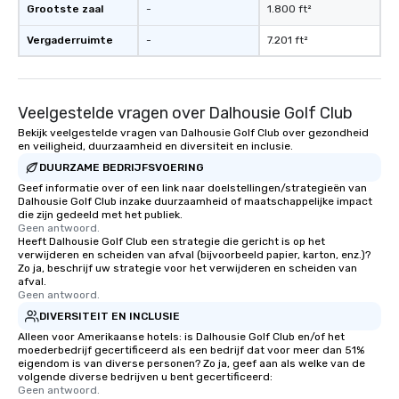
Grootste zaal
-
1.800 ft²
Vergaderruimte
-
7.201 ft²
Veelgestelde vragen over Dalhousie Golf Club
Bekijk veelgestelde vragen van Dalhousie Golf Club over gezondheid
en veiligheid, duurzaamheid en diversiteit en inclusie.
DUURZAME BEDRIJFSVOERING
Geef informatie over of een link naar doelstellingen/strategieën van
Dalhousie Golf Club inzake duurzaamheid of maatschappelijke impact
die zijn gedeeld met het publiek.
Geen antwoord.
Heeft Dalhousie Golf Club een strategie die gericht is op het
verwijderen en scheiden van afval (bijvoorbeeld papier, karton, enz.)?
Zo ja, beschrijf uw strategie voor het verwijderen en scheiden van
afval.
Geen antwoord.
DIVERSITEIT EN INCLUSIE
Alleen voor Amerikaanse hotels: is Dalhousie Golf Club en/of het
moederbedrijf gecertificeerd als een bedrijf dat voor meer dan 51%
eigendom is van diverse personen? Zo ja, geef aan als welke van de
volgende diverse bedrijven u bent gecertificeerd:
Geen antwoord.