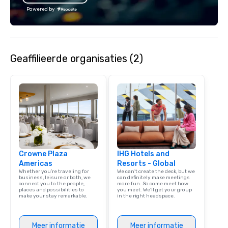
Powered by
Geaffilieerde organisaties (2)
Crowne Plaza
IHG Hotels and
Americas
Resorts - Global
Whether you’re traveling for
We can't create the deck, but we
business, leisure or both, we
can definitely make meetings
connect you to the people,
more fun. So come meet how
places and possibilities to
you meet. We'll get your group
make your stay remarkable.
in the right headspace.
Meer informatie
Meer informatie