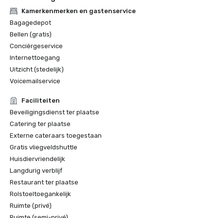
Kamerkenmerken en gastenservice
Bagagedepot
Bellen (gratis)
Conciërgeservice
Internettoegang
Uitzicht (stedelijk)
Voicemailservice
Faciliteiten
Beveiligingsdienst ter plaatse
Catering ter plaatse
Externe cateraars toegestaan
Gratis vliegveldshuttle
Huisdiervriendelijk
Langdurig verblijf
Restaurant ter plaatse
Rolstoeltoegankelijk
Ruimte (privé)
Ruimte (semi-privé)