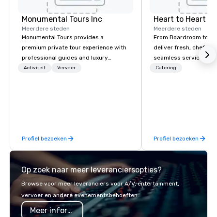
Monumental Tours Inc
Heart to Heart C
Meerdere steden
Meerdere steden
Monumental Tours provides a
From Boardroom to Ba
premium private tour experience with
deliver fresh, chef-dr
professional guides and luxury
seamless service. Our
transportation in the Washington DC
everything—menu desi
Activiteit
Vervoer
Catering
Metro Area. Our Mission is to guide our
coordination, and flaw
guests to achieve the best tour
so you can focus on success
experience through professional
your team and clients 
storytelling guides and luxury
Heart Catering—Dallas
transportation. We create a quality,
premier choice for co
professional private tour experience in
private events.
Profiel bezoeken
Profiel bezoeken
Our Nation’s Capital.
Op zoek naar meer leveranciersopties?
Browse voor meer leveranciers voor A/V, entertainment,
vervoer en andere evenementsbehoeften.
Meer informatie