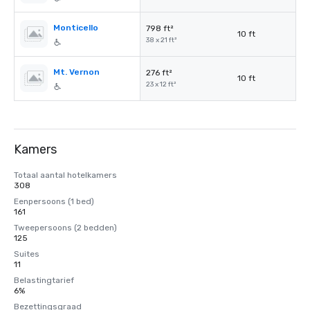
Monticello
798 ft²
10 ft
38 x 21 ft²
Mt. Vernon
276 ft²
10 ft
23 x 12 ft²
Kamers
Totaal aantal hotelkamers
308
Eenpersoons (1 bed)
161
Tweepersoons (2 bedden)
125
Suites
11
Belastingtarief
6%
Bezettingsgraad