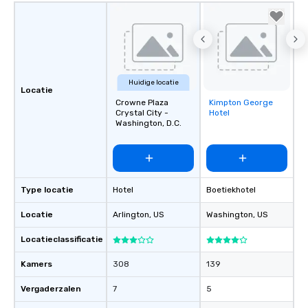
Huidige locatie
Locatie
Crowne Plaza
Kimpton George
Removed from
Crystal City -
Hotel
favorites
Washington, D.C.
Type locatie
Hotel
Boetiekhotel
Locatie
Arlington
, US
Washington
, US
Locatieclassificatie
Kamers
308
139
Vergaderzalen
7
5