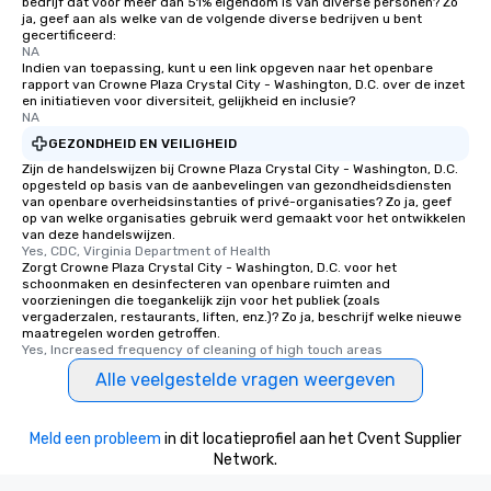
bedrijf dat voor meer dan 51% eigendom is van diverse personen? Zo
ja, geef aan als welke van de volgende diverse bedrijven u bent
gecertificeerd:
NA
Indien van toepassing, kunt u een link opgeven naar het openbare
rapport van Crowne Plaza Crystal City - Washington, D.C. over de inzet
en initiatieven voor diversiteit, gelijkheid en inclusie?
NA
GEZONDHEID EN VEILIGHEID
Zijn de handelswijzen bij Crowne Plaza Crystal City - Washington, D.C.
opgesteld op basis van de aanbevelingen van gezondheidsdiensten
van openbare overheidsinstanties of privé-organisaties? Zo ja, geef
op van welke organisaties gebruik werd gemaakt voor het ontwikkelen
van deze handelswijzen.
Yes, CDC, Virginia Department of Health
Zorgt Crowne Plaza Crystal City - Washington, D.C. voor het
schoonmaken en desinfecteren van openbare ruimten and
voorzieningen die toegankelijk zijn voor het publiek (zoals
vergaderzalen, restaurants, liften, enz.)? Zo ja, beschrijf welke nieuwe
maatregelen worden getroffen.
Yes, Increased frequency of cleaning of high touch areas
Alle veelgestelde vragen weergeven
Meld een probleem
in dit locatieprofiel aan het Cvent Supplier
Network.