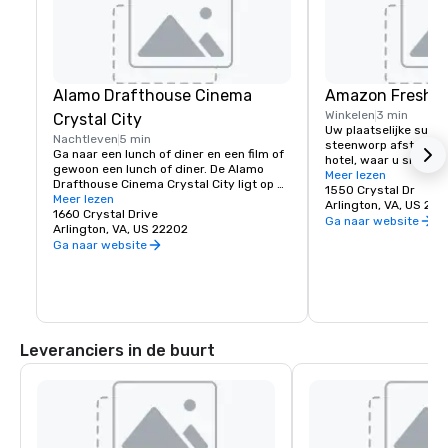
Alamo Drafthouse Cinema
Amazon Fresh
Winkelen
3 min
Crystal City
Uw plaatselijke super
Nachtleven
5 min
steenworp afstand va
Ga naar een lunch of diner en een film of 
hotel, waar u snel ve
gewoon een lunch of diner. De Alamo 
gebak, bloemen of per
Meer lezen
Drafthouse Cinema Crystal City ligt op 
kunt kopen. Dit is da
1550 Crystal Dr
loopafstand van het hotel om de 
Meer lezen
8.00 tot 22.00 uur en
Arlington, VA, US 22
nieuwste film in de bioscoop te bekijken 
1660 Crystal Drive
optie voor al uw boo
Ga naar website
of een snelle hap te eten.
Arlington, VA, US 22202
Ga naar website
Leveranciers in de buurt