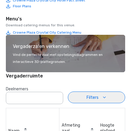
Crowne Plaza Crystal City Hotel Fact Sheet
Floor Plans
Menu's
Download catering menus for this venue.
Crowne Plaza Crystal City Catering Menu
Vergaderzalen verkennen
Vind de perfecte zaal met opstellingsdiagrammen en
interactieve 3D-plattegronden.
Vergaderruimte
Deelnemers
Filters
Afmeting
Hoogte
Naam
zaal
plafond