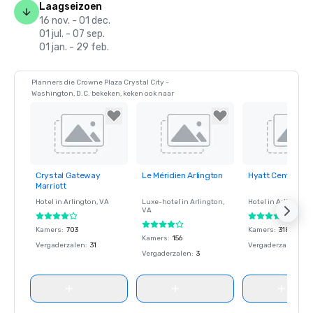
Laagseizoen
16 nov. - 01 dec.
01 jul. - 07 sep.
01 jan. - 29 feb.
Planners die Crowne Plaza Crystal City -
Washington, D.C. bekeken, keken ook naar
Crystal Gateway
Le Méridien Arlington
Hyatt Centric Ar
Removed from
Removed from
Removed fro
Marriott
favorites
favorites
favorites
Hotel in
Arlington
, VA
Luxe-hotel in
Arlington
,
Hotel in
Arlington
,
VA
Kamers
:
703
Kamers
:
318
Kamers
:
156
Vergaderzalen
:
31
Vergaderzalen
:
7
Vergaderzalen
:
3