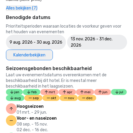
Alles bekijken (7)
Benodigde datums
Prioriteitsperioden waaraan locaties de voorkeur geven voor
het houden van evenementen
13 nov. 2026 - 31 dec.
9 aug. 2026 - 30 aug. 2026
2026
Kalenderbekijken
Seizoensgebonden beschikbaarheid
Laat uw evenementsdatums overeenkomen met de
beschikbaarheid bij dit hotel. Er is meestal meer
beschikbaarheid in het laagseizoen.
jan
feb
mrt
apr
mei
jun
jul
aug
sep
okt
nov
dec
Hoogseizoen
01 mrt. - 29 jun.
Voor- en naseizoen
08 sep. - 15 nov.
02 dec. - 16 dec.