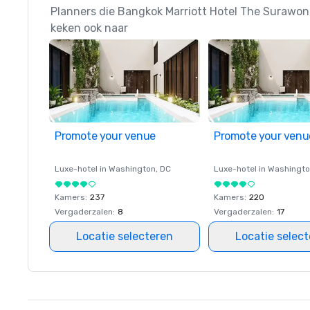
Planners die Bangkok Marriott Hotel The Surawo
keken ook naar
Promote your venue
Promote your venu
Luxe-hotel in
Washington
, DC
Luxe-hotel in
Washingt
Kamers
:
237
Kamers
:
220
Vergaderzalen
:
8
Vergaderzalen
:
17
Locatie selecteren
Locatie selec