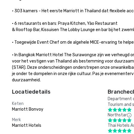
• 303 kamers - Het eerste Marriott in Thailand dat flexibele a
• 6 restaurants en bars: Praya Kitchen, Yào Restaurant 

& Rooftop Bar, Kissuisen The Lobby Lounge en bar bij het zwembad
• Toegewijde Event Chef om de algehele MICE-ervaring te helpen 
• In Bangkok Marriott Hotel The Surawongse zijn we verheugd om 
voor het vestigen van Thailand als bestemming voor duurzaam 
(STAR). Deze onderscheidingen onderstrepen onze onwankelbar
je onder te dompelen in onze rijke cultuur. Pas je evenementer
duurzaamheid.
Locatiedetails
Branchecl
Department of
Keten
Tourism and s
Marriott Bonvoy
Northstar
Merk
Marriott Hotels
Thai Hotels A