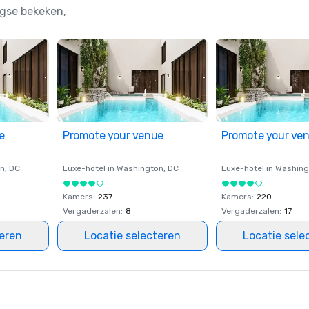
ngse bekeken,
e
Promote your venue
Promote your ve
on
, DC
Luxe-hotel in
Washington
, DC
Luxe-hotel in
Washing
Kamers
:
237
Kamers
:
220
Vergaderzalen
:
8
Vergaderzalen
:
17
teren
Locatie selecteren
Locatie sele