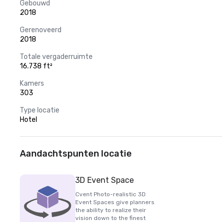
Gebouwd
2018
Gerenoveerd
2018
Totale vergaderruimte
16.738 ft²
Kamers
303
Type locatie
Hotel
Aandachtspunten locatie
3D Event Space
Cvent Photo-realistic 3D
Event Spaces give planners
the ability to realize their
vision down to the finest