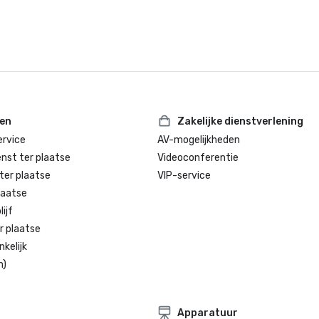
Thailand Hotel Standard

• 'Travellers' Choice Award Hotel 2
TripAdvisor
ten
Zakelijke dienstverlening
rvice
AV-mogelijkheden
enst ter plaatse
Videoconferentie
ter plaatse
VIP-service
laatse
ijf
r plaatse
kelijk
n)
Apparatuur