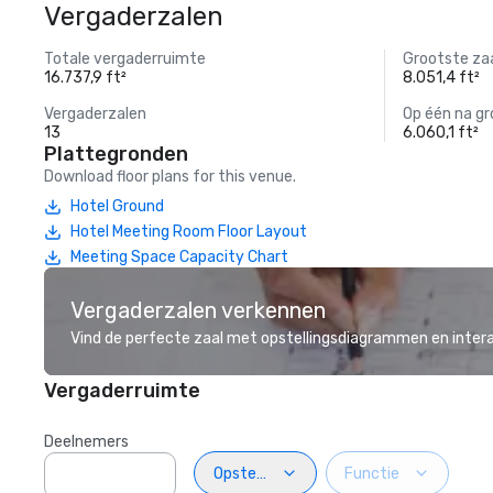
Vergaderzalen
Totale vergaderruimte
Grootste za
16.737,9 ft²
8.051,4 ft²
Vergaderzalen
Op één na gr
13
6.060,1 ft²
Plattegronden
Download floor plans for this venue.
Hotel Ground
Hotel Meeting Room Floor Layout
Meeting Space Capacity Chart
Vergaderzalen verkennen
Vind de perfecte zaal met opstellingsdiagrammen en inter
Vergaderruimte
Deelnemers
Opstelling
Functie