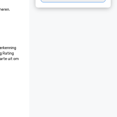
en.

erkenning 
 Rating 
rte uit om 