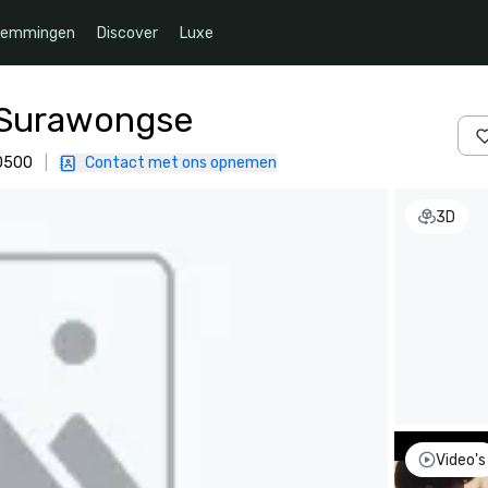
temmingen
Discover
Luxe
 Surawongse
10500
|
Contact met ons opnemen
3D
Video's