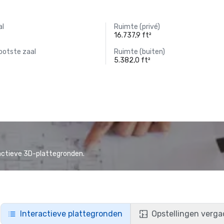
al
Ruimte (privé)
16.737,9 ft²
ootste zaal
Ruimte (buiten)
5.382,0 ft²
actieve 3D-plattegronden.
Interactieve plattegronden
Opstellingen verga