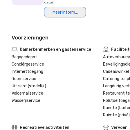
detail.
Meer informatie
Voorzieningen
Kamerkenmerken en gastenservice
Facilitei
Bagagedepot
Autoverhuurse
Conciërgeservice
Beveiligingsdi
Internettoegang
Cadeauwinkel 
Roomservice
Catering ter p
Uitzicht (stedelijk)
Langdurig verbl
Voicemailservice
Restaurant te
Wasserijservice
Rolstoeltoegan
Ruimte (buite
Ruimte (privé)
Recreatieve activiteiten
Vervoer