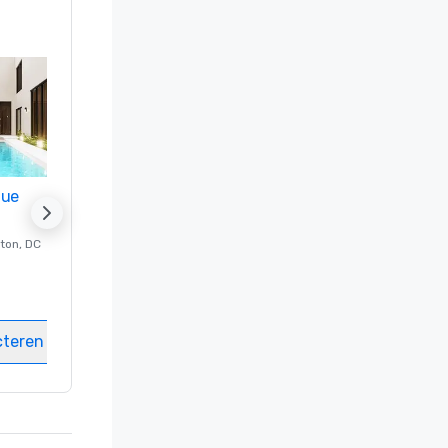
nue
Promote your venue
ton
, DC
Luxe-hotel in
Washington
, DC
Kamers
:
237
Vergaderzalen
:
8
cteren
Locatie selecteren