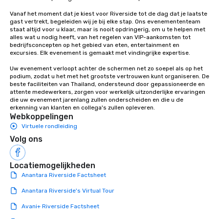
Vanaf het moment dat je kiest voor Riverside tot de dag dat je laatste 
gast vertrekt, begeleiden wij je bij elke stap. Ons evenemententeam 
staat altijd voor u klaar, maar is nooit opdringerig, om u te helpen met 
alles wat u nodig heeft, van het regelen van VIP-aankomsten tot 
bedrijfsconcepten op het gebied van eten, entertainment en 
excursies. Elk evenement is gemaakt met vindingrijke expertise.

Uw evenement verloopt achter de schermen net zo soepel als op het 
podium, zodat u het met het grootste vertrouwen kunt organiseren. De 
beste faciliteiten van Thailand, ondersteund door gepassioneerde en 
attente medewerkers, zorgen voor werkelijk uitzonderlijke ervaringen 
die uw evenement jarenlang zullen onderscheiden en die u de 
erkenning van klanten en collega's zullen opleveren.
Webkoppelingen
Virtuele rondleiding
Volg ons
Locatiemogelijkheden
Anantara Riverside Factsheet
Anantara Riverside's Virtual Tour
Avani+ Riverside Factsheet