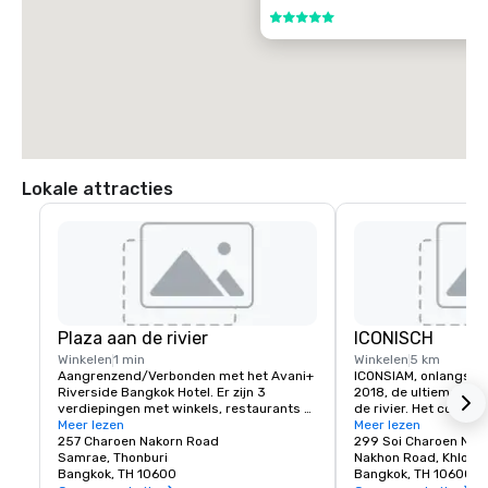
5 van 5
Lokale attracties
Plaza aan de rivier
ICONISCH
Winkelen
1 min
Winkelen
5 km
Aangrenzend/Verbonden met het Avani+ 
ICONSIAM, onlangs g
Riverside Bangkok Hotel. Er zijn 3 
2018, de ultieme win
verdiepingen met winkels, restaurants 
de rivier. Het comple
en diensten, met 24 uur per dag 
Meer lezen
500 winkels en 100 re
Meer lezen
geopende eet- en drinkgelegenheden en 
257 Charoen Nakorn Road
dan 30 verschillende
299 Soi Charoen Nak
een supermarkt, een apotheek, een 
Samrae, Thonburi
brengt het beste van 
Nakhon Road, Khlong 
wisselkantoor, banken, enz.
Bangkok, TH 10600
Thailand samen in één 
Bangkok, TH 10600