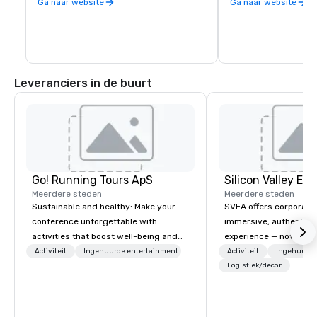
ICONCRAFT Thaise am
Ga naar website
Ga naar website
kwaliteit beheert.
Leveranciers in de buurt
Go! Running Tours ApS
Meerdere steden
Meerdere steden
Sustainable and healthy: Make your
SVEA offers corporate
conference unforgettable with
immersive, authentic S
activities that boost well-being and
experience — not a tour
lower carbon footprints. Explore the
transformation. We de
Activiteit
Ingehuurde entertainment
Activiteit
Ingehuurde
world on the run with expert local
facilitate custom exec
Logistiek/decor
running guides.
tours, learning session
workshops, leadership
behind-the-scenes tec