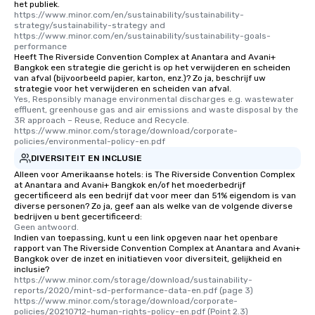
het publiek.
https://www.minor.com/en/sustainability/sustainability-
strategy/sustainability-strategy and  
https://www.minor.com/en/sustainability/sustainability-goals-
performance
Heeft The Riverside Convention Complex at Anantara and Avani+
Bangkok een strategie die gericht is op het verwijderen en scheiden
van afval (bijvoorbeeld papier, karton, enz.)? Zo ja, beschrijf uw
strategie voor het verwijderen en scheiden van afval.
Yes, Responsibly manage environmental discharges e.g. wastewater 
effluent, greenhouse gas and air emissions and waste disposal by the 
3R approach – Reuse, Reduce and Recycle. 
https://www.minor.com/storage/download/corporate-
policies/environmental-policy-en.pdf
DIVERSITEIT EN INCLUSIE
Alleen voor Amerikaanse hotels: is The Riverside Convention Complex
at Anantara and Avani+ Bangkok en/of het moederbedrijf
gecertificeerd als een bedrijf dat voor meer dan 51% eigendom is van
diverse personen? Zo ja, geef aan als welke van de volgende diverse
bedrijven u bent gecertificeerd:
Geen antwoord.
Indien van toepassing, kunt u een link opgeven naar het openbare
rapport van The Riverside Convention Complex at Anantara and Avani+
Bangkok over de inzet en initiatieven voor diversiteit, gelijkheid en
inclusie?
https://www.minor.com/storage/download/sustainability-
reports/2020/mint-sd-performance-data-en.pdf (page 3)   
https://www.minor.com/storage/download/corporate-
policies/20210712-human-rights-policy-en.pdf (Point 2.3)