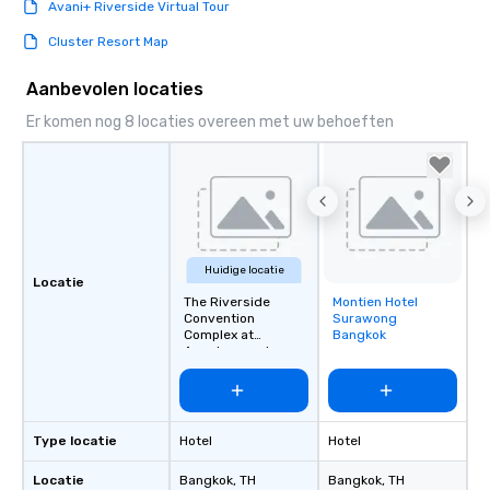
Avani+ Riverside Virtual Tour
Cluster Resort Map
Aanbevolen locaties
Er komen nog 8 locaties overeen met uw behoeften
Huidige locatie
Locatie
The Riverside
Montien Hotel
Removed from
Convention
Surawong
favorites
Complex at
Bangkok
Anantara and
Avani+ Bangkok
Type locatie
Hotel
Hotel
Locatie
Bangkok
, TH
Bangkok
, TH