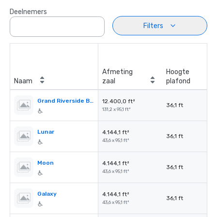
Deelnemers
Filters
Afmeting
Hoogte
Naam
zaal
plafond
Grand Riverside Ballroom
12.400,0 ft²
36,1 ft
131,2 x 95,1 ft²
Lunar
4.144,1 ft²
36,1 ft
43,6 x 95,1 ft²
Moon
4.144,1 ft²
36,1 ft
43,6 x 95,1 ft²
Galaxy
4.144,1 ft²
36,1 ft
43,6 x 95,1 ft²