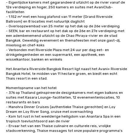
- Eigentijdse kamers met gegarandeerd uitzicht op de rivier vanaf de 
12e verdieping en hoger, 250 kamers en suites met AvaniClub-
faciliteiten

- 1.152 m² met een hoog plafond van 11 meter (Grand Riverside 
Ballroom) en 8 locaties met natuurlijk daglicht

- Overloopzwembad van 25 meter op het dak op de 26e verdieping

- SEEN, bar en restaurant op het dak op de 26e en 27e verdieping met 
een adembenemend uitzicht op de Chao Phraya-rivier en de stad 
Bangkok. Geweldig evenement en themafeesten met onze gast-dj, 
mixoloog en chef-koks

- Verbonden met Riverside Plaza met 24 uur per dag eet- en 
drinkgelegenheden en een supermarkt, een apotheek, een 
wisselkantoor, banken en winkels

Het Anantara Riverside Bangkok Resort ligt naast het Avani+ Riverside 
Bangkok Hotel, te midden van 11 hectare groen, en biedt een echt 
Thais resort in een stad. 

Momentopname van het hotel:

- 376 op Thailand geïnspireerde designkamers met eigen balkons en 
suites met Kasara Lounge-faciliteiten, 12 evenementenlocaties, 10 
restaurants en bars

- Manohra Dinner Cruises (authentieke Thaise gerechten) en Loy 
Dream en Loy River Song, cruise met overnachting 

- Kom tot rust in het weelderige heiligdom van Anantara Spa in een 
tropisch toevluchtsoord aan de rivier 

- Ervaar het van een Thaise culinaire en culturele reis, vrolijke 
stadsverkenning, Thaise massages tot onze populaire programma's 