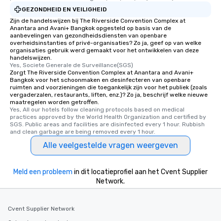
GEZONDHEID EN VEILIGHEID
Zijn de handelswijzen bij The Riverside Convention Complex at
Anantara and Avani+ Bangkok opgesteld op basis van de
aanbevelingen van gezondheidsdiensten van openbare
overheidsinstanties of privé-organisaties? Zo ja, geef op van welke
organisaties gebruik werd gemaakt voor het ontwikkelen van deze
handelswijzen.
Yes, Societe Generale de Surveillance(SGS)
Zorgt The Riverside Convention Complex at Anantara and Avani+
Bangkok voor het schoonmaken en desinfecteren van openbare
ruimten and voorzieningen die toegankelijk zijn voor het publiek (zoals
vergaderzalen, restaurants, liften, enz.)? Zo ja, beschrijf welke nieuwe
maatregelen worden getroffen.
Yes, All our hotels follow cleaning protocols based on medical 
practices approved by the World Health Organization and certified by 
SGS. Public areas and facilities are disinfected every 1 hour. Rubbish 
and clean garbage are being removed every 1 hour.
Alle veelgestelde vragen weergeven
Meld een probleem
in dit locatieprofiel aan het Cvent Supplier
Network.
Cvent Supplier Network