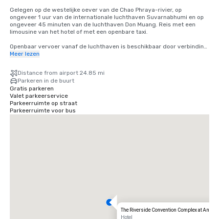
Gelegen op de westelijke oever van de Chao Phraya-rivier, op 
ongeveer 1 uur van de internationale luchthaven Suvarnabhumi en op 
ongeveer 45 minuten van de luchthaven Don Muang. Reis met een 
limousine van het hotel of met een openbare taxi.

Openbaar vervoer vanaf de luchthaven is beschikbaar door verbinding 
te maken met de BTS-skytrain vanaf de Airport Rail Link.

Meer lezen
Een korte boottocht van 15 minuten vanaf het skytrain-station Saphan 
Distance from airport 24.85 mi
Taksin, een handige verbinding naar alle andere locaties in de stad. De 
Parkeren in de buurt
boottransfers zijn gratis en vertrekken regelmatig vanaf SaphanTaksin 
Gratis parkeren
en het hotel.
Valet parkeerservice
Parkeerruimte op straat
Parkeerruimte voor bus
The Riverside Convention Complex at Anant
Hotel