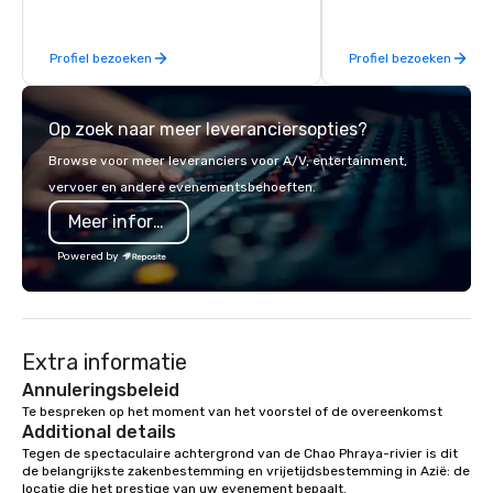
experiences for visiti
incentive groups, and
Profiel bezoeken
Profiel bezoeken
offsites. Whether your
think like a Silicon Val
explore the mindsets d
Op zoek naar meer leveranciersopties?
world's fastest-growi
or walk away with a pr
Browse voor meer leveranciers voor A/V, entertainment,
innovation playbook, S
vervoer en andere evenementsbehoeften.
programming that is 
Meer informatie
substantive, and uniqu
the Valley. Ideal for g
Powered by
Fully customizable by 
seniority, and objectiv
Extra informatie
Annuleringsbeleid
Te bespreken op het moment van het voorstel of de overeenkomst
Additional details
Tegen de spectaculaire achtergrond van de Chao Phraya-rivier is dit 
de belangrijkste zakenbestemming en vrijetijdsbestemming in Azië: de 
locatie die het prestige van uw evenement bepaalt.
