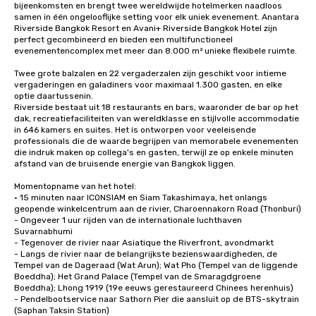
bijeenkomsten en brengt twee wereldwijde hotelmerken naadloos 
samen in één ongelooflijke setting voor elk uniek evenement. Anantara 
Riverside Bangkok Resort en Avani+ Riverside Bangkok Hotel zijn 
perfect gecombineerd en bieden een multifunctioneel 
evenementencomplex met meer dan 8.000 m² unieke flexibele ruimte.

Twee grote balzalen en 22 vergaderzalen zijn geschikt voor intieme 
vergaderingen en galadiners voor maximaal 1.300 gasten, en elke 
optie daartussenin. 

Riverside bestaat uit 18 restaurants en bars, waaronder de bar op het 
dak, recreatiefaciliteiten van wereldklasse en stijlvolle accommodatie 
in 646 kamers en suites. Het is ontworpen voor veeleisende 
professionals die de waarde begrijpen van memorabele evenementen 
die indruk maken op collega's en gasten, terwijl ze op enkele minuten 
afstand van de bruisende energie van Bangkok liggen. 

Momentopname van het hotel:

• 15 minuten naar ICONSIAM en Siam Takashimaya, het onlangs 
geopende winkelcentrum aan de rivier, Charoennakorn Road (Thonburi)

- Ongeveer 1 uur rijden van de internationale luchthaven 
Suvarnabhumi 

- Tegenover de rivier naar Asiatique the Riverfront, avondmarkt 

- Langs de rivier naar de belangrijkste bezienswaardigheden, de 
Tempel van de Dageraad (Wat Arun); Wat Pho (Tempel van de liggende 
Boeddha); Het Grand Palace (Tempel van de Smaragdgroene 
Boeddha); Lhong 1919 (19e eeuws gerestaureerd Chinees herenhuis)

- Pendelbootservice naar Sathorn Pier die aansluit op de BTS-skytrain 
(Saphan Taksin Station)
