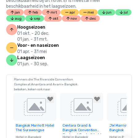
beschikbaarheid bij dit hotel. Er is meestal meer
beschikbaarheid in het laagseizoen.
jan
feb
mrt
apr
mei
jun
jul
aug
sep
okt
nov
dec
Hoogseizoen
01 okt. - 20 dec.
01 jan. - 31 mrt.
Voor- en naseizoen
01 apr. - 31 mei
Laagseizoen
01 jun. - 30 sep.
Planners die The Riverside Convention
Complex at Anantara and Avani+ Bangkok
bekeken, keken ook naar
Bangkok Marriott Hotel
Centara Grand &
JW Marriott Hote
Removed from
Removed from
Removed fro
The Surawongse
Bangkok Convention
Bangkok
favorites
favorites
favorites
Centre at CentralWorld
Hotel in
Bangkok
Hotel in
Bangkok
Hotel in
Bangkok