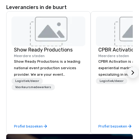
Leveranciers in de buurt
Show Ready Productions
CPBR Activation
Meerdere steden
Meerdere steden
Show Ready Productions is a leading
CPBR Activation is a l
national event production services
experiential marketin
provider. We are your event
specializing in innovat
production partner from start to
entertainment and int
Logistiek/decor
Logistiek/decor
finish. Our team is dedicated to
Voorkeursmedewerkers
activations. We partne
making sure we begin with your vision
corporate and private
and leave you and your attendees
around the globe, cons
inspired by the experience.
delivering immersive 
captivate audiences a
events. From concept to execution,
Profiel bezoeken
Profiel bezoeken
our team thrives on cr
challenges and is ded