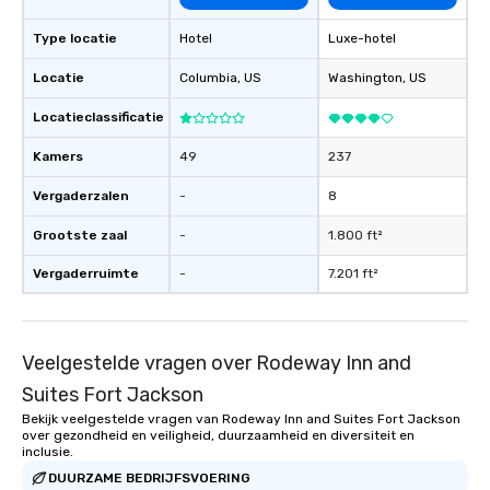
Type locatie
Hotel
Luxe-hotel
Locatie
Columbia
, US
Washington
, US
Locatieclassificatie
Kamers
49
237
Vergaderzalen
-
8
Grootste zaal
-
1.800 ft²
Vergaderruimte
-
7.201 ft²
Veelgestelde vragen over Rodeway Inn and
Suites Fort Jackson
Bekijk veelgestelde vragen van Rodeway Inn and Suites Fort Jackson
over gezondheid en veiligheid, duurzaamheid en diversiteit en
inclusie.
DUURZAME BEDRIJFSVOERING