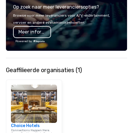
staying ahead of trend
Op zoek naar meer leveranciersopties?
engagement technolog
experiences, and cus
Browse voor meer leveranciers voor A/V, entertainment,
moments. Whether it’s 
vervoer en andere evenementsbehoeften.
brand activation, corpo
Meer informatie
private celebration, C
brings a fresh, dynam
Powered by
every project. Let us help you create
unforgettable moments
connection, engagemen
impact
Geaffilieerde organisaties (1)
Choice Hotels
Connections Happen Here.