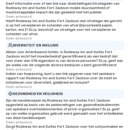
Geef informatie over of een link naar doelstellingen/strategieën van
Rodeway Inn and Suites Fort Jackson inzake duurzaamheid of
maatschappelijke impact die zijn gedeeld met het publiek.
Geen antwoord.
Heeft Rodeway Inn and Suites Fort Jackson een strategie die gericht
is op het verwijderen en scheiden van afval (bijvoorbeeld papier,
karton, enz.)? Zo ja, beschrijf uw strategie voor het verwijderen en
scheiden van afval.
Geen antwoord.
DIVERSITEIT EN INCLUSIE
Alleen voor Amerikaanse hotels: is Rodeway Inn and Suites Fort
Jackson en/of het moederbedrijf gecertificeerd als een bedrijf dat
voor meer dan 51% eigendom is van diverse personen? Zo ja, geef aan
als welke van de volgende diverse bedrijven u bent gecertificeerd:
Geen antwoord.
Indien van toepassing, kunt u een link opgeven naar het openbare
rapport van Rodeway Inn and Suites Fort Jackson over de inzet en
initiatieven voor diversiteit, gelijkheid en inclusie?
Geen antwoord.
GEZONDHEID EN VEILIGHEID
Zijn de handelswijzen bij Rodeway Inn and Suites Fort Jackson
opgesteld op basis van de aanbevelingen van gezondheidsdiensten
van openbare overheidsinstanties of privé-organisaties? Zo ja, geef
op van welke organisaties gebruik werd gemaakt voor het ontwikkelen
van deze handelswijzen.
Geen antwoord.
Zorgt Rodeway Inn and Suites Fort Jackson voor het schoonmaken en