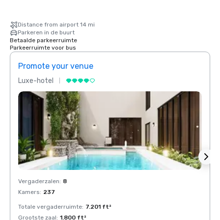
Distance from airport 14 mi
Parkeren in de buurt
Betaalde parkeerruimte
Parkeerruimte voor bus
Promote your venue
Prom
Luxe-hotel
Luxe-
Vergaderzalen
:
8
Verga
Kamers
:
237
Kamer
Totale vergaderruimte
:
7.201 ft²
Total
Grootste zaal
:
1.800 ft²
Groots