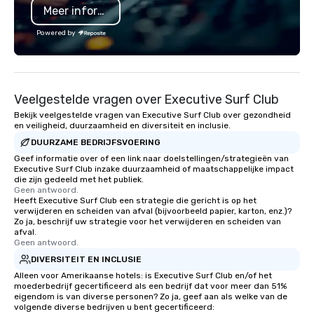
Meer informatie
partner for major events like ACL
Festival and projects with brands
Powered by
such as Apple and Formula 1, we bring
big-event expertise while maintaining
the flexibility and personal attention
planners need. Event planners trust
Veelgestelde vragen over Executive Surf Club
BHS for reliable communication,
experienced crews, and systems built
Bekijk veelgestelde vragen van Executive Surf Club over gezondheid
en veiligheid, duurzaamheid en diversiteit en inclusie.
with industry-leading technology
DUURZAME BEDRIJFSVOERING
from brands like d&b audiotechnik,
DiGiCo, and Shure. Whether you need
Geef informatie over of een link naar doelstellingen/strategieën van
Executive Surf Club inzake duurzaamheid of maatschappelijke impact
full production or supplemental
die zijn gedeeld met het publiek.
support for an existing system, BHS
Geen antwoord.
Heeft Executive Surf Club een strategie die gericht is op het
ensures your event looks exceptional,
verwijderen en scheiden van afval (bijvoorbeeld papier, karton, enz.)?
sounds incredible, and runs
Zo ja, beschrijf uw strategie voor het verwijderen en scheiden van
seamlessly from load-in to showtime.
afval.
Geen antwoord.
DIVERSITEIT EN INCLUSIE
Alleen voor Amerikaanse hotels: is Executive Surf Club en/of het
moederbedrijf gecertificeerd als een bedrijf dat voor meer dan 51%
eigendom is van diverse personen? Zo ja, geef aan als welke van de
volgende diverse bedrijven u bent gecertificeerd: