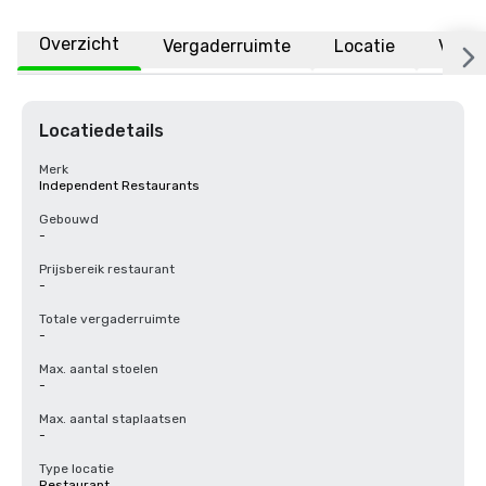
Overzicht
Vergaderruimte
Locatie
Veelg
Locatiedetails
Merk
Independent Restaurants
Gebouwd
-
Prijsbereik restaurant
-
Totale vergaderruimte
-
Max. aantal stoelen
-
Max. aantal staplaatsen
-
Type locatie
Restaurant