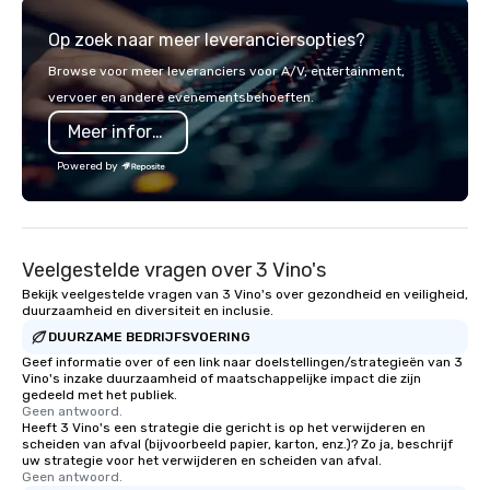
experience gives guests the
partners, we proudly 
Op zoek naar meer leveranciersopties?
opportunity to sit next to different
at more than 60 conce
colleagues at each venue to mix,
from fast casual to fin
Browse voor meer leveranciers voor A/V, entertainment,
mingle, and easily network. Each tour
restaurants.
vervoer en andere evenementsbehoeften.
is led by a professional guide
Meer informatie
specializing in escorting large groups
with utmost care, who personalizes
Powered by
each experience with fun and
engaging information along the way.
Lip Smacking Foodie Tours are both an
entertaining activity and unique
Veelgestelde vragen over 3 Vino's
dining experience melded into one,
that are sure to add new vitality to
Bekijk veelgestelde vragen van 3 Vino's over gezondheid en veiligheid,
duurzaamheid en diversiteit en inclusie.
meeting events, from conferences to
DUURZAME BEDRIJFSVOERING
team building. All-Inclusive Group
Dining When meeting planners book a
Geef informatie over of een link naar doelstellingen/strategieën van 3
Vino's inzake duurzaamheid of maatschappelijke impact die zijn
corporate group event through Lip
gedeeld met het publiek.
Smacking Foodie Tours, the entire
Geen antwoord.
Heeft 3 Vino's een strategie die gericht is op het verwijderen en
group is assured a top-notch dining
scheiden van afval (bijvoorbeeld papier, karton, enz.)? Zo ja, beschrijf
experience with three to four
uw strategie voor het verwijderen en scheiden van afval.
signature dishes at each restaurant.
Geen antwoord.