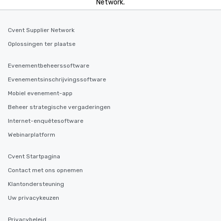
Lip Smacking Foodie Tours is ideal for
Network.
groups, small or large. Our
experiences can accommodate
Cvent Supplier Network
groups from as few as 1 to as many
as 500 guests, making us an ideal
Oplossingen ter plaatse
choice for any corporate group event.
Stress-Free Booking Process Booking
Evenementbeheerssoftware
a tour is stress-free and allows you to
Evenementsinschrijvingssoftware
enjoy the company of your guests
Mobiel evenement-app
more easily. You’ll take comfort
knowing that everything is taken care
Beheer strategische vergaderingen
of from the moment the tour is
Internet-enquêtesoftware
booked to the minute it concludes.
Webinarplatform
Since the menu is already set, you
have nothing to worry about. Just
remember to submit ahead of the tour
Cvent Startpagina
date any dietary restrictions and food
Contact met ons opnemen
allergies for anyone in your group.
Klantondersteuning
Feel Like a VIP at Each Stop With Lip
Smacking Foodie Tours, you and your
Uw privacykeuzen
group members never have to worry
about waiting in line to get into a top
Privacybeleid