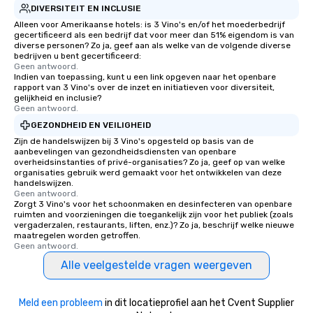
Our affordable tours are priced per
DIVERSITEIT EN INCLUSIE
person with tax and gratuities
Alleen voor Amerikaanse hotels: is 3 Vino's en/of het moederbedrijf
gecertificeerd als een bedrijf dat voor meer dan 51% eigendom is van
included. The only thing not included
diverse personen? Zo ja, geef aan als welke van de volgende diverse
are drinks. However, a beverage
bedrijven u bent gecertificeerd:
package upgrade is available, which
Geen antwoord.
Indien van toepassing, kunt u een link opgeven naar het openbare
provides guests a signature cocktail
rapport van 3 Vino's over de inzet en initiatieven voor diversiteit,
at various stops. Build Your Network
gelijkheid en inclusie?
Geen antwoord.
Our exclusive experiences provide the
ultimate networking opportunities. At
GEZONDHEID EN VEILIGHEID
a typical sit-down dinner, you’re lucky
Zijn de handelswijzen bij 3 Vino's opgesteld op basis van de
aanbevelingen van gezondheidsdiensten van openbare
to engage the person to the left and
overheidsinstanties of privé-organisaties? Zo ja, geef op van welke
right of you. Because our tours take
organisaties gebruik werd gemaakt voor het ontwikkelen van deze
place at multiple restaurants, with
handelswijzen.
Geen antwoord.
walking in between, there are
Zorgt 3 Vino's voor het schoonmaken en desinfecteren van openbare
countless opportunities to interact
ruimten and voorzieningen die toegankelijk zijn voor het publiek (zoals
vergaderzalen, restaurants, liften, enz.)? Zo ja, beschrijf welke nieuwe
with different people when you sit
maatregelen worden getroffen.
down at each venue and as you
Geen antwoord.
traverse along the way. Our
Alle veelgestelde vragen weergeven
experiences not only provide more
ways to network, but a more convivial
way to do so. Large Groups Welcome
Meld een probleem
in dit locatieprofiel aan het Cvent Supplier