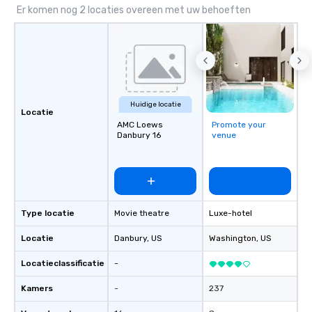
experiential style of magic allowed me
Er komen nog 2 locaties overeen met uw behoeften
to help companies listed on the
fortune-500, mom-and-pop
businesses, new start-ups, Major
League sports teams, World-Series
Champions, A-List celebrities, and
private groups across the country
Huidige locatie
break down walls, get to know each
Locatie
other, and create LASTING memories
AMC Loews
Promote your
Danbury 16
venue
through magic. | If you're looking for a
personable, engaging, and mind
blowing experience for your group -
send me/my team a message!
Type locatie
Movie theatre
Luxe-hotel
Locatie
Danbury
, US
Washington
, US
Locatieclassificatie
-
Kamers
-
237