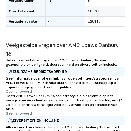
Vergaderzalen
16
8
Grootste zaal
-
1.800 ft²
Vergaderruimte
-
7.201 ft²
Veelgestelde vragen over AMC Loews Danbury
16
Bekijk veelgestelde vragen van AMC Loews Danbury 16 over
gezondheid en veiligheid, duurzaamheid en diversiteit en inclusie.
DUURZAME BEDRIJFSVOERING
Geef informatie over of een link naar doelstellingen/strategieën van
AMC Loews Danbury 16 inzake duurzaamheid of maatschappelijke
impact die zijn gedeeld met het publiek.
Geen antwoord.
Heeft AMC Loews Danbury 16 een strategie die gericht is op het
verwijderen en scheiden van afval (bijvoorbeeld papier, karton, enz.)?
Zo ja, beschrijf uw strategie voor het verwijderen en scheiden van
afval.
Geen antwoord.
DIVERSITEIT EN INCLUSIE
Alleen voor Amerikaanse hotels: is AMC Loews Danbury 16 en/of het