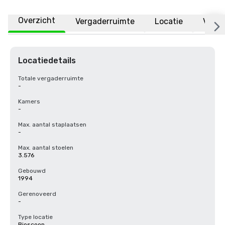
Overzicht
Vergaderruimte
Locatie
Veelg
Locatiedetails
Totale vergaderruimte
-
Kamers
-
Max. aantal staplaatsen
-
Max. aantal stoelen
3.576
Gebouwd
1994
Gerenoveerd
-
Type locatie
Bioscoop