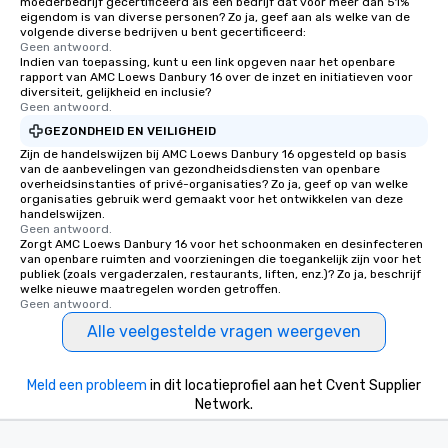
moederbedrijf gecertificeerd als een bedrijf dat voor meer dan 51%
eigendom is van diverse personen? Zo ja, geef aan als welke van de
volgende diverse bedrijven u bent gecertificeerd:
Geen antwoord.
Indien van toepassing, kunt u een link opgeven naar het openbare
rapport van AMC Loews Danbury 16 over de inzet en initiatieven voor
diversiteit, gelijkheid en inclusie?
Geen antwoord.
GEZONDHEID EN VEILIGHEID
Zijn de handelswijzen bij AMC Loews Danbury 16 opgesteld op basis
van de aanbevelingen van gezondheidsdiensten van openbare
overheidsinstanties of privé-organisaties? Zo ja, geef op van welke
organisaties gebruik werd gemaakt voor het ontwikkelen van deze
handelswijzen.
Geen antwoord.
Zorgt AMC Loews Danbury 16 voor het schoonmaken en desinfecteren
van openbare ruimten and voorzieningen die toegankelijk zijn voor het
publiek (zoals vergaderzalen, restaurants, liften, enz.)? Zo ja, beschrijf
welke nieuwe maatregelen worden getroffen.
Geen antwoord.
Alle veelgestelde vragen weergeven
Meld een probleem
in dit locatieprofiel aan het Cvent Supplier
Network.