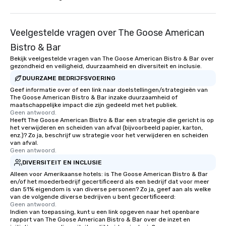
private groups across the country
break down walls, get to know each
other, and create LASTING memories
Veelgestelde vragen over The Goose American
through magic. | If you're looking for a
Bistro & Bar
personable, engaging, and mind
blowing experience for your group -
Bekijk veelgestelde vragen van The Goose American Bistro & Bar over
gezondheid en veiligheid, duurzaamheid en diversiteit en inclusie.
send me/my team a message!
DUURZAME BEDRIJFSVOERING
Geef informatie over of een link naar doelstellingen/strategieën van
The Goose American Bistro & Bar inzake duurzaamheid of
maatschappelijke impact die zijn gedeeld met het publiek.
Geen antwoord.
Heeft The Goose American Bistro & Bar een strategie die gericht is op
het verwijderen en scheiden van afval (bijvoorbeeld papier, karton,
enz.)? Zo ja, beschrijf uw strategie voor het verwijderen en scheiden
van afval.
Geen antwoord.
DIVERSITEIT EN INCLUSIE
Alleen voor Amerikaanse hotels: is The Goose American Bistro & Bar
en/of het moederbedrijf gecertificeerd als een bedrijf dat voor meer
dan 51% eigendom is van diverse personen? Zo ja, geef aan als welke
van de volgende diverse bedrijven u bent gecertificeerd:
Geen antwoord.
Indien van toepassing, kunt u een link opgeven naar het openbare
rapport van The Goose American Bistro & Bar over de inzet en