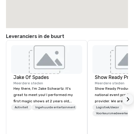
Leveranciers in de buurt
Jake Of Spades
Show Ready Prod
Meerdere steden
Meerdere steden
Hey there, I'm Jake Schwartz. It's
Show Ready Production
great to meet you! I performed my
national event product
first magic shows at 2 years old,
provider. We are your 
making my food “disappear” for my
production partner fro
Activiteit
Ingehuurde entertainment
Logistiek/decor
parents at every meal. I quickly
finish. Our team is ded
Voorkeursmedewerkers
became obsessed with the moments
making sure we begin w
a magic trick could create. | However,
and leave you and you
not everyone enjoys being “FOOLED”
inspired by the experi