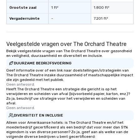
Grootste zaal
1 ft²
1.800 ft²
Vergaderruimte
-
7.201 ft²
Veelgestelde vragen over The Orchard Theatre
Bekijk veelgestelde vragen van The Orchard Theatre over gezondheid
en veiligheid, duurzaamheid en diversiteit en inclusie.
DUURZAME BEDRIJFSVOERING
Geef informatie over of een link naar doelstellingen/strategieën van
The Orchard Theatre inzake duurzaamheid of maatschappelijke impact
die zijn gedeeld met het publiek.
Geen antwoord.
Heeft The Orchard Theatre een strategie die gericht is op het
verwijderen en scheiden van afval (bijvoorbeeld papier, karton, enz.)?
Zo ja, beschrijf uw strategie voor het verwijderen en scheiden van
afval.
Geen antwoord.
DIVERSITEIT EN INCLUSIE
Alleen voor Amerikaanse hotels: is The Orchard Theatre en/of het
moederbedrijf gecertificeerd als een bedrijf dat voor meer dan 51%
eigendom is van diverse personen? Zo ja, geef aan als welke van de
volgende diverse bedrijven u bent gecertificeerd: