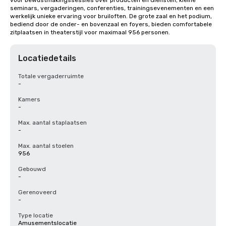
voor bewustmakingssessies over producten en diensten, kleine 
seminars, vergaderingen, conferenties, trainingsevenementen en een 
werkelijk unieke ervaring voor bruiloften. De grote zaal en het podium, 
bediend door de onder- en bovenzaal en foyers, bieden comfortabele 
zitplaatsen in theaterstijl voor maximaal 956 personen.
Locatiedetails
Totale vergaderruimte
-
Kamers
-
Max. aantal staplaatsen
-
Max. aantal stoelen
956
Gebouwd
-
Gerenoveerd
-
Type locatie
Amusementslocatie