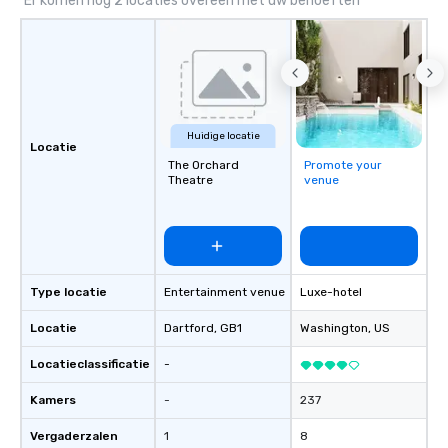
Er komen nog 2 locaties overeen met uw behoeften
around us. The Museum aims to
provide an objective and apolitical
forum for exploring important topics
such as the impact of secrecy on civil
liberties, the changing role of
technology in intelligence work, and
Huidige locatie
the challenges of disinformation in a
Locatie
social media environment.
The Orchard
Promote your
Theatre
venue
Type locatie
Entertainment venue
Luxe-hotel
Locatie
Dartford
, GB1
Washington
, US
Locatieclassificatie
-
Kamers
-
237
Vergaderzalen
1
8