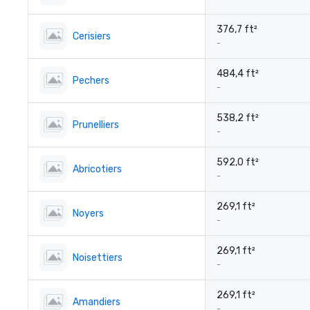
376,7 ft²
Cerisiers
-
484,4 ft²
Pechers
-
538,2 ft²
Prunelliers
-
592,0 ft²
Abricotiers
-
269,1 ft²
Noyers
-
269,1 ft²
Noisettiers
-
269,1 ft²
Amandiers
-