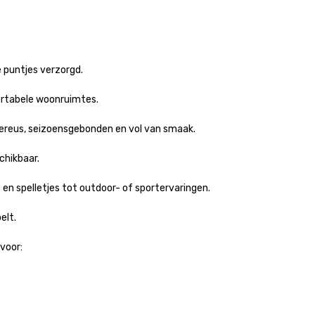
 puntjes verzorgd.

ortabele woonruimtes.

reus, seizoensgebonden en vol van smaak.

hikbaar.

en spelletjes tot outdoor- of sportervaringen.

lt.

voor:
