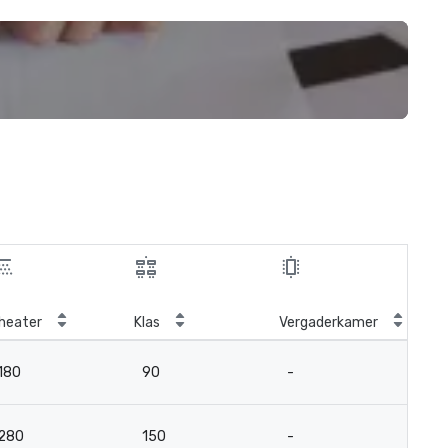
heater
Klas
Vergaderkamer
180
90
-
280
150
-