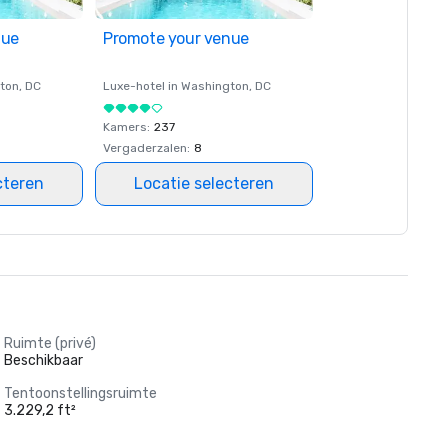
nue
Promote your venue
ton
, DC
Luxe-hotel in
Washington
, DC
Kamers
:
237
Vergaderzalen
:
8
cteren
Locatie selecteren
Ruimte (privé)
Beschikbaar
Tentoonstellingsruimte
3.229,2 ft²