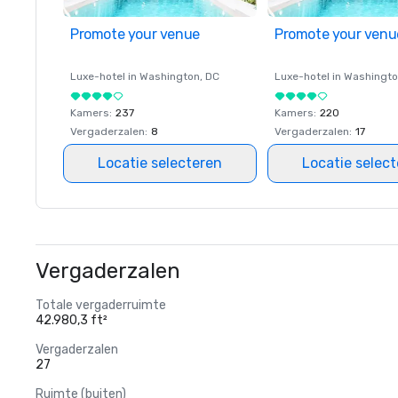
Promote your venue
Promote your venu
Luxe-hotel in
Washington
, DC
Luxe-hotel in
Washingt
Kamers
:
237
Kamers
:
220
Vergaderzalen
:
8
Vergaderzalen
:
17
Locatie selecteren
Locatie selec
Vergaderzalen
Totale vergaderruimte
42.980,3 ft²
Vergaderzalen
27
Ruimte (buiten)