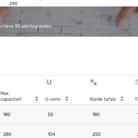
290
actieve 3D-plattegronden.
Max.
capaciteit
U-vorm
Ronde tafels
T
180
50
180
280
104
250