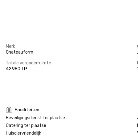
Merk
Chateauform
Totale vergaderruimte
42.980 ft²
Faciliteiten
Beveiligingsdienst ter plaatse
Catering ter plaatse
Huisdiervriendelijk