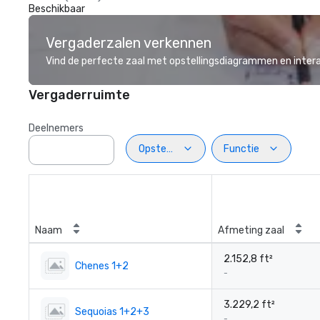
Beschikbaar
Vergaderzalen verkennen
Vind de perfecte zaal met opstellingsdiagrammen en inter
Vergaderruimte
Deelnemers
Opstelling
Functie
Naam
Afmeting zaal
2.152,8 ft²
Chenes 1+2
-
3.229,2 ft²
Sequoias 1+2+3
-