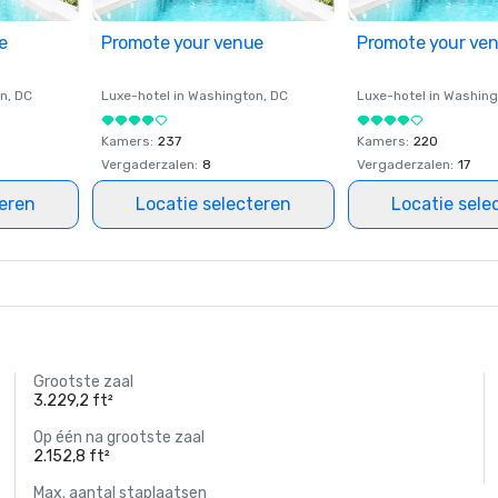
e
Promote your venue
Promote your ve
on
, DC
Luxe-hotel in
Washington
, DC
Luxe-hotel in
Washing
Kamers
:
237
Kamers
:
220
Vergaderzalen
:
8
Vergaderzalen
:
17
teren
Locatie selecteren
Locatie sele
Grootste zaal
3.229,2 ft²
Op één na grootste zaal
2.152,8 ft²
Max. aantal staplaatsen