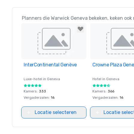
Planners die Warwick Geneva bekeken, keken ook 
InterContinental Genève
Removed from favorites
Crowne Plaza Gen
Removed from favor
Luxe-hotel in
Geneva
Hotel in
Geneva
Kamers
:
333
Kamers
:
366
Vergaderzalen
:
16
Vergaderzalen
:
16
Locatie selecteren
Locatie selec