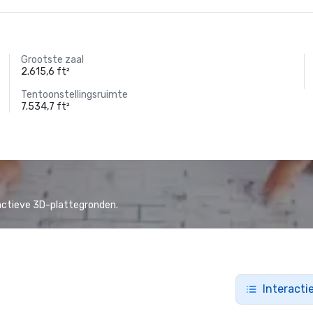
Grootste zaal
2.615,6 ft²
Tentoonstellingsruimte
7.534,7 ft²
actieve 3D-plattegronden.
Interacti