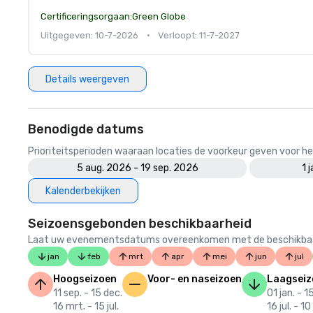
Certificeringsorgaan:
Green Globe
Uitgegeven: 10-7-2026
•
Verloopt: 11-7-2027
Details weergeven
Benodigde datums
Prioriteitsperioden waaraan locaties de voorkeur geven voor
5 aug. 2026 - 19 sep. 2026
1 
Kalenderbekijken
Seizoensgebonden beschikbaarheid
Laat uw evenementsdatums overeenkomen met de beschikbaarheid
jan
feb
mrt
apr
mei
jun
jul
Hoogseizoen
Voor- en naseizoen
Laagseiz
11 sep. - 15 dec.
01 jan. - 1
16 mrt. - 15 jul.
16 jul. - 10