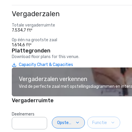
Vergaderzalen
Totale vergaderruimte
7.534,7 ft²
Op één na grootste zaal
1.614,6 ft²
Plattegronden
Download floor plans for this venue.
Capacity Chart & Capacities
Vergaderzalen verkennen
Vind de perfecte zaal met opstellingsdiagrammen en inter
Vergaderruimte
Deelnemers
Opstelling
Functie