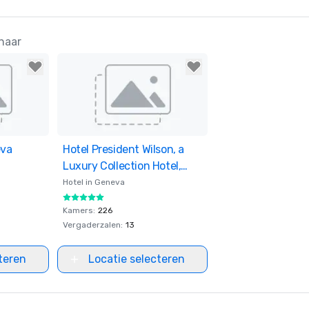
naar
eva
ites
Hotel President Wilson, a
Removed from favorites
Luxury Collection Hotel,
Geneva
Hotel in
Geneva
Kamers
:
226
Vergaderzalen
:
13
teren
Locatie selecteren