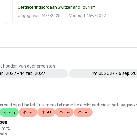
Certificeringsorgaan:
Switzerland Tourism
Uitgegeven: 14-7-2025
•
Verloopt: 15-7-2027
 het houden van evenementen
jan. 2027 - 14 feb. 2027
19 jul. 2027 - 6 sep. 2
 bij dit hotel. Er is meestal meer beschikbaarheid in het laagseiz
aug
sep
okt
nov
dec
oen
5 mrt.
 sep.