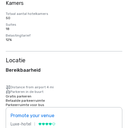
Kamers
Totaal aantal hotelkamers
50
Suites
18
Belastingtarief
12%
Locatie
Bereikbaarheid
Distance from airport 4 mi
Parkeren in de buurt
Gratis parkeren
Betaalde parkeerruimte
Parkeerruimte voor bus
Promote your venue
Prom
Luxe-hotel
Luxe-