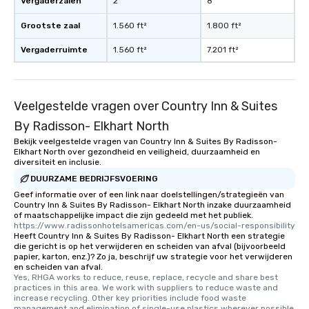
Vergaderzalen
2
8
Grootste zaal
1.560 ft²
1.800 ft²
Vergaderruimte
1.560 ft²
7.201 ft²
Veelgestelde vragen over Country Inn & Suites
By Radisson- Elkhart North
Bekijk veelgestelde vragen van Country Inn & Suites By Radisson-
Elkhart North over gezondheid en veiligheid, duurzaamheid en
diversiteit en inclusie.
DUURZAME BEDRIJFSVOERING
Geef informatie over of een link naar doelstellingen/strategieën van
Country Inn & Suites By Radisson- Elkhart North inzake duurzaamheid
of maatschappelijke impact die zijn gedeeld met het publiek.
https://www.radissonhotelsamericas.com/en-us/social-responsibility
Heeft Country Inn & Suites By Radisson- Elkhart North een strategie
die gericht is op het verwijderen en scheiden van afval (bijvoorbeeld
papier, karton, enz.)? Zo ja, beschrijf uw strategie voor het verwijderen
en scheiden van afval.
Yes, RHGA works to reduce, reuse, replace, recycle and share best 
practices in this area. We work with suppliers to reduce waste and 
increase recycling. Other key priorities include food waste 
management and elimination of single-use plastics wherever possible