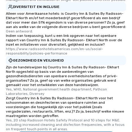
DIVERSITEIT EN INCLUSIE
Alleen voor Amerikaanse hotels: is Country Inn & Suites By Radisson-
Elkhart North en/of het moederbedrijf gecertificeerd als een bedrijf
dat voor meer dan 51% eigendom is van diverse personen? Zo ja, geef
aan als welke van de volgende diverse bedrijven u bent gecertificeerd:
Geen antwoord.
Indien van toepassing, kunt u een link opgeven naar het openbare
rapport van Country Inn & Suites By Radisson- Elkhart North over de
inzet en initiatieven voor diversiteit, gelijkheid en inclusie?
https://www.radissonhotelsamericas.com/en-us/social-
responsibility/policies-performance
GEZONDHEID EN VEILIGHEID
Zijn de handelswijzen bij Country Inn & Suites By Radisson- Elkhart
North opgesteld op basis van de aanbevelingen van
gezondheidsdiensten van openbare overheidsinstanties of privé-
organisaties? Zo ja, geef op van welke organisaties gebruik werd
gemaakt voor het ontwikkelen van deze handelswijzen.
Yes, WHO, National government health department, Pathcon 
Laboratories, Diversey
Zorgt Country Inn & Suites By Radisson- Elkhart North voor het
schoonmaken en desinfecteren van openbare ruimten and
voorzieningen die toegankelijk zijn voor het publiek (zoals
vergaderzalen, restaurants, liften, enz.)? Zo ja, beschrijf welke nieuwe
maatregelen worden getroffen.
Yes, 20 step Radisson Hotels Safety Protocol and 10 steps for M&E. 
including increased cleaning and disfection frequencies, with a focus 
on frequent touch points in all areas.