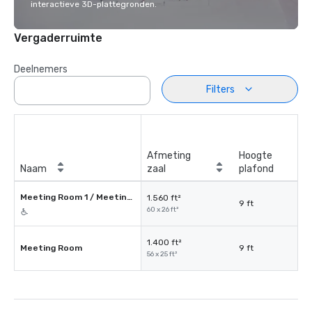
interactieve 3D-plattegronden.
Vergaderruimte
Deelnemers
Filters
Afmeting
Hoogte
Naam
zaal
plafond
Meeting Room 1 / Meeting Room 2
1.560 ft²
9 ft
60 x 26 ft²
1.400 ft²
Meeting Room
9 ft
56 x 25 ft²