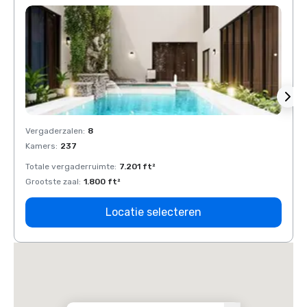
Vergaderzalen
:
8
Verga
Kamers
:
237
Kamer
Totale vergaderruimte
:
7.201 ft²
Total
Grootste zaal
:
1.800 ft²
Groots
Locatie selecteren