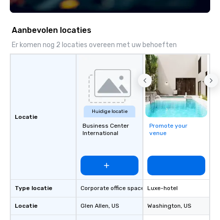
casual atmosphere. Unwind with
friends over craft cocktails and
carefully selected wines, or share
Aanbevolen locaties
Brazilian-inspired appetizers and
small plates. The Tradition The Story
Er komen nog 2 locaties overeen met uw behoeften
Behind the Flavors Fogo de Chão
Brazilian Steak House Our story began
in the mountainous countryside of Rio
Grande do Sul in Southern Brazil. It is
the lessons our founding brothers
learned on their family farms that
Huidige locatie
gave them the ambition to share their
Locatie
rich culinary heritage with the rest of
Business Center
Promote your
International
venue
the world.
Type locatie
Corporate office space
Luxe-hotel
Locatie
Glen Allen
, US
Washington
, US