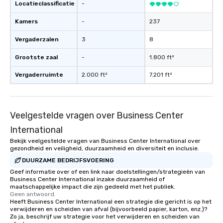
Locatieclassificatie
-
Kamers
-
237
Vergaderzalen
3
8
Grootste zaal
-
1.800 ft²
Vergaderruimte
2.000 ft²
7.201 ft²
Veelgestelde vragen over Business Center
International
Bekijk veelgestelde vragen van Business Center International over
gezondheid en veiligheid, duurzaamheid en diversiteit en inclusie.
DUURZAME BEDRIJFSVOERING
Geef informatie over of een link naar doelstellingen/strategieën van
Business Center International inzake duurzaamheid of
maatschappelijke impact die zijn gedeeld met het publiek.
Geen antwoord.
Heeft Business Center International een strategie die gericht is op het
verwijderen en scheiden van afval (bijvoorbeeld papier, karton, enz.)?
Zo ja, beschrijf uw strategie voor het verwijderen en scheiden van