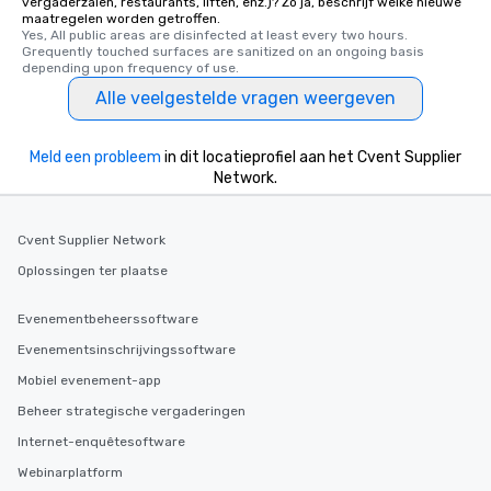
vergaderzalen, restaurants, liften, enz.)? Zo ja, beschrijf welke nieuwe
maatregelen worden getroffen.
Yes, All public areas are disinfected at least every two hours. 
Grequently touched surfaces are sanitized on an ongoing basis 
depending upon frequency of use.
Alle veelgestelde vragen weergeven
Meld een probleem
in dit locatieprofiel aan het Cvent Supplier
Network.
Cvent Supplier Network
Oplossingen ter plaatse
Evenementbeheerssoftware
Evenementsinschrijvingssoftware
Mobiel evenement-app
Beheer strategische vergaderingen
Internet-enquêtesoftware
Webinarplatform