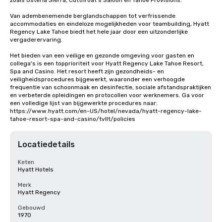
zoals Osteria Sierra, Cutthroat's Saloon en Tahoe Provisions.

Van adembenemende berglandschappen tot verfrissende 
accommodaties en eindeloze mogelijkheden voor teambuilding, Hyatt 
Regency Lake Tahoe biedt het hele jaar door een uitzonderlijke 
vergaderervaring.

Het bieden van een veilige en gezonde omgeving voor gasten en 
collega's is een topprioriteit voor Hyatt Regency Lake Tahoe Resort, 
Spa and Casino. Het resort heeft zijn gezondheids- en 
veiligheidsprocedures bijgewerkt, waaronder een verhoogde 
frequentie van schoonmaak en desinfectie, sociale afstandspraktijken 
en verbeterde opleidingen en protocollen voor werknemers. Ga voor 
een volledige lijst van bijgewerkte procedures naar: 
https://www.hyatt.com/en-US/hotel/nevada/hyatt-regency-lake-
tahoe-resort-spa-and-casino/tvllt/policies
Locatiedetails
Keten
Hyatt Hotels
Merk
Hyatt Regency
Gebouwd
1970