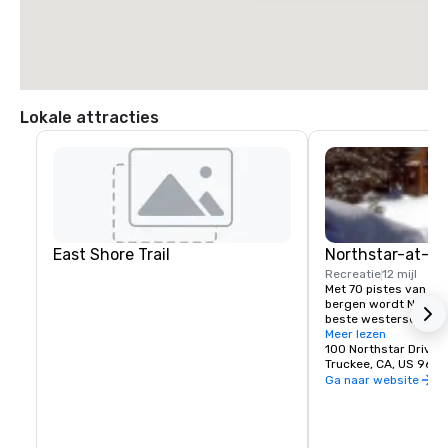
Lokale attracties
East Shore Trail
Northstar-at-T
Recreatie
12 mijl
Met 70 pistes van 2.4
bergen wordt Northst
beste westerse resor
geavanceerde reeks l
Meer lezen
een snelgondelbaan, z
100 Northstar Drive
toegang tot de pistes e
Truckee, CA, US 9616
Wat je leeftijd of erv
Ga naar website
hier vind je wat je zoe
achterlandterrein op
stelt de vaardighede
skiërs en snowboarde