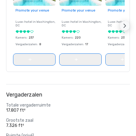
Promote your venue
Promote your venue
Promote your ve
Luxe-hotel in
Washington
,
Luxe-hotel in
Washington
,
Luxe-hotel in
Wash
DC
DC
DC
Kamers
:
237
Kamers
:
220
Kamers
:
237
Vergaderzalen
:
8
Vergaderzalen
:
17
Vergaderzalen
:
8
Vergaderzalen
Totale vergaderruimte
17.807 ft²
Grootste zaal
7.326 ft²
Ruimte (privé)