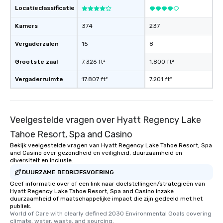
Locatieclassificatie
Kamers
374
237
Vergaderzalen
15
8
Grootste zaal
7.326 ft²
1.800 ft²
Vergaderruimte
17.807 ft²
7.201 ft²
Veelgestelde vragen over Hyatt Regency Lake
Tahoe Resort, Spa and Casino
Bekijk veelgestelde vragen van Hyatt Regency Lake Tahoe Resort, Spa
and Casino over gezondheid en veiligheid, duurzaamheid en
diversiteit en inclusie.
DUURZAME BEDRIJFSVOERING
Geef informatie over of een link naar doelstellingen/strategieën van
Hyatt Regency Lake Tahoe Resort, Spa and Casino inzake
duurzaamheid of maatschappelijke impact die zijn gedeeld met het
publiek.
World of Care with clearly defined 2030 Environmental Goals covering 
climate, water, waste, and sourcing.
