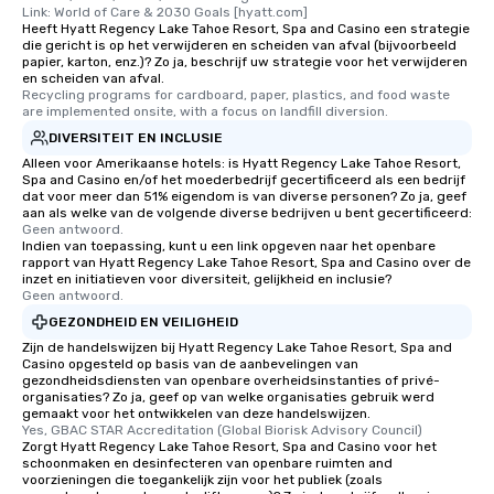
Link: World of Care & 2030 Goals [hyatt.com]
Heeft Hyatt Regency Lake Tahoe Resort, Spa and Casino een strategie
die gericht is op het verwijderen en scheiden van afval (bijvoorbeeld
papier, karton, enz.)? Zo ja, beschrijf uw strategie voor het verwijderen
en scheiden van afval.
Recycling programs for cardboard, paper, plastics, and food waste 
are implemented onsite, with a focus on landfill diversion.
DIVERSITEIT EN INCLUSIE
Alleen voor Amerikaanse hotels: is Hyatt Regency Lake Tahoe Resort,
Spa and Casino en/of het moederbedrijf gecertificeerd als een bedrijf
dat voor meer dan 51% eigendom is van diverse personen? Zo ja, geef
aan als welke van de volgende diverse bedrijven u bent gecertificeerd:
Geen antwoord.
Indien van toepassing, kunt u een link opgeven naar het openbare
rapport van Hyatt Regency Lake Tahoe Resort, Spa and Casino over de
inzet en initiatieven voor diversiteit, gelijkheid en inclusie?
Geen antwoord.
GEZONDHEID EN VEILIGHEID
Zijn de handelswijzen bij Hyatt Regency Lake Tahoe Resort, Spa and
Casino opgesteld op basis van de aanbevelingen van
gezondheidsdiensten van openbare overheidsinstanties of privé-
organisaties? Zo ja, geef op van welke organisaties gebruik werd
gemaakt voor het ontwikkelen van deze handelswijzen.
Yes, GBAC STAR Accreditation (Global Biorisk Advisory Council)
Zorgt Hyatt Regency Lake Tahoe Resort, Spa and Casino voor het
schoonmaken en desinfecteren van openbare ruimten and
voorzieningen die toegankelijk zijn voor het publiek (zoals