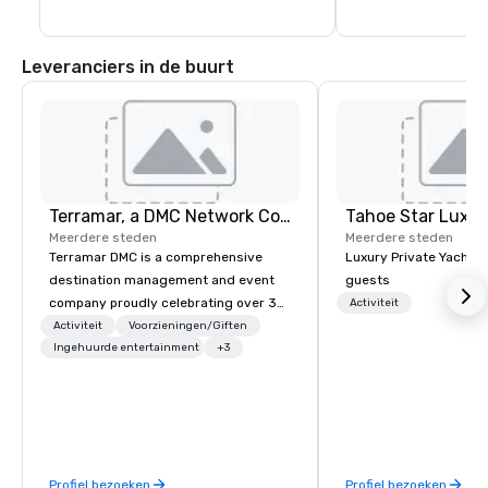
onverzorgd, buitenbe
de proef.
Leveranciers in de buurt
Terramar, a DMC Network Company
Tahoe Star Luxur
Meerdere steden
Meerdere steden
Terramar DMC is a comprehensive
Luxury Private Yacht c
destination management and event
guests
company proudly celebrating over 30
Activiteit
years in business. Renowned for its
Activiteit
Voorzieningen/Giften
outstanding service, Terramar has
Ingehuurde entertainment
+3
secured its position as one of the
most esteemed destination
management companies (DMCs)
within the meetings and incentive
industry. It operates seven offices
Profiel bezoeken
Profiel bezoeken
across 15 destinations in three