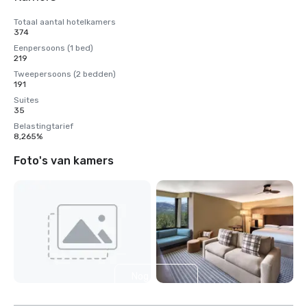
Totaal aantal hotelkamers
374
Eenpersoons (1 bed)
219
Tweepersoons (2 bedden)
191
Suites
35
Belastingtarief
8,265%
Foto's van kamers
Nog 2
weergeven