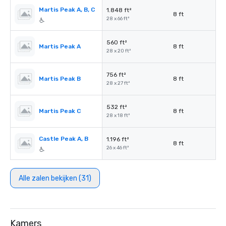
Martis Peak A, B, C
1.848 ft²
8 ft
28 x 66 ft²
560 ft²
Martis Peak A
8 ft
28 x 20 ft²
756 ft²
Martis Peak B
8 ft
28 x 27 ft²
532 ft²
Martis Peak C
8 ft
28 x 18 ft²
Castle Peak A, B
1.196 ft²
8 ft
26 x 46 ft²
Alle zalen bekijken (31)
Kamers