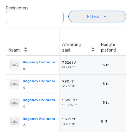
Deelnemers
Filters
Afmeting
Hoogte
Naam
zaal
plafond
Regency Ballroom
7.326 ft²
15 ft
99 x 74 ft²
Regency Ballroom A–F (each)
990 ft²
15 ft
33 x 30 ft²
Regency Ballroom Corridor
1.500 ft²
15 ft
100 x 15 ft²
Regency Ballroom Foyer
1.332 ft²
8 ft
74 x 18 ft²