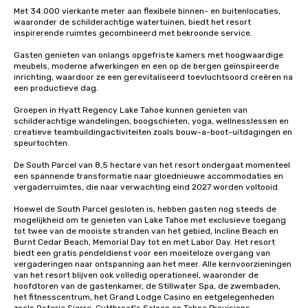
Met 34.000 vierkante meter aan flexibele binnen- en buitenlocaties, 
waaronder de schilderachtige watertuinen, biedt het resort 
inspirerende ruimtes gecombineerd met bekroonde service.

Gasten genieten van onlangs opgefriste kamers met hoogwaardige 
meubels, moderne afwerkingen en een op de bergen geïnspireerde 
inrichting, waardoor ze een gerevitaliseerd toevluchtsoord creëren na 
een productieve dag.

Groepen in Hyatt Regency Lake Tahoe kunnen genieten van 
schilderachtige wandelingen, boogschieten, yoga, wellnesslessen en 
creatieve teambuildingactiviteiten zoals bouw-a-boot-uitdagingen en 
speurtochten.

De South Parcel van 8,5 hectare van het resort ondergaat momenteel 
een spannende transformatie naar gloednieuwe accommodaties en 
vergaderruimtes, die naar verwachting eind 2027 worden voltooid.

Hoewel de South Parcel gesloten is, hebben gasten nog steeds de 
mogelijkheid om te genieten van Lake Tahoe met exclusieve toegang 
tot twee van de mooiste stranden van het gebied, Incline Beach en 
Burnt Cedar Beach, Memorial Day tot en met Labor Day. Het resort 
biedt een gratis pendeldienst voor een moeiteloze overgang van 
vergaderingen naar ontspanning aan het meer. Alle kernvoorzieningen 
van het resort blijven ook volledig operationeel, waaronder de 
hoofdtoren van de gastenkamer, de Stillwater Spa, de zwembaden, 
het fitnesscentrum, het Grand Lodge Casino en eetgelegenheden 