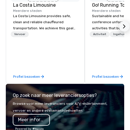
La Costa Limousine
Go! Running Tour
Meerdere steden
Meerdere steden
La Costa Limousine provides safe,
Sustainable and healt
clean and reliable chauffeured
conference unforgetta
transportation. We achieve this goal
activities that boost 
with highly trained chauffeurs, the
lower carbon footprint
Vervoer
Activiteit
Ingehuurde
newest vehicles available and a
world on the run with e
commitment to Five Star service. The
running guides.
difference between La Costa
Limousine and other companies can
be explained using one word – quality.
From our perfectly maintained fleet of
Profiel bezoeken
Profiel bezoeken
late model luxury vehicles to the
highly experienced and professional
team of chauffeurs and support staff;
Op zoek naar meer leveranciersopties?
you will know quality when you travel
with La Costa Limousine.
Browse voor meer leveranciers voor A/V, entertainment,
vervoer en andere evenementsbehoeften.
Meer informatie
Powered by