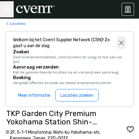
Locaties
Welkom bij het Cvent Supplier Network (CSN)! Zo
gaat u aan de slag:
Zoeken
Deel evenementsdetails, vind locaties en voeg ze toe aan uw
lijst
Aanvraag verzenden
Kijk de geselecteerde locaties na en verzend een aanvraag
Boeking
Vergelijk offertes en boek uw ideale evenementsruimte
Meer informatie
Locaties zoeken
TKP Garden City Premium
Yokohama Station Shin-
Takashima
2F, 5-1-1 Minatomirai, Nishi-ku Yokohama-shi,
Kanagawa, Japan, 220-0012