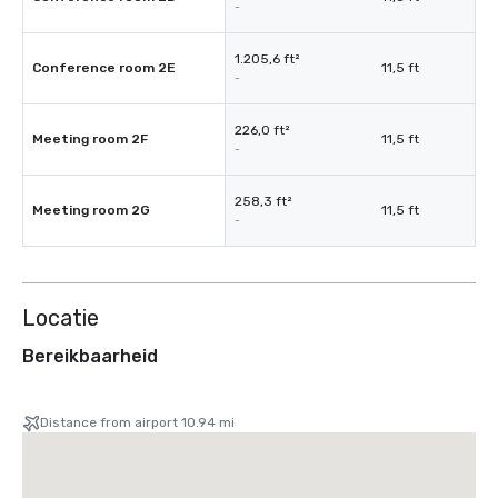
-
1.205,6 ft²
Conference room 2E
11,5 ft
-
226,0 ft²
Meeting room 2F
11,5 ft
-
258,3 ft²
Meeting room 2G
11,5 ft
-
Locatie
Bereikbaarheid
Distance from airport 10.94 mi