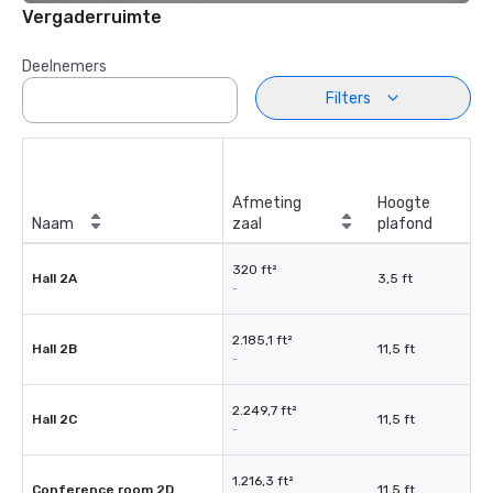
Vergaderruimte
Deelnemers
Filters
Afmeting
Hoogte
Naam
zaal
plafond
320 ft²
Hall 2A
3,5 ft
-
2.185,1 ft²
Hall 2B
11,5 ft
-
2.249,7 ft²
Hall 2C
11,5 ft
-
1.216,3 ft²
Conference room 2D
11,5 ft