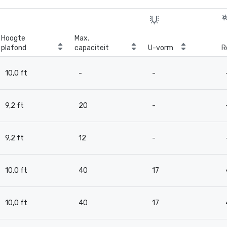
Hoogte
Max.
plafond
capaciteit
U-vorm
R
10,0 ft
-
-
9,2 ft
20
-
9,2 ft
12
-
10,0 ft
40
17
10,0 ft
40
17