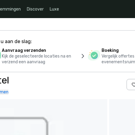
temmingen
Discover
Luxe
u aan de slag:
Aanvraag verzenden
Boeking
Kijk de geselecteerde locaties na en
Vergelijk offerte
verzend een aanvraag
evenementsruim
el
emen