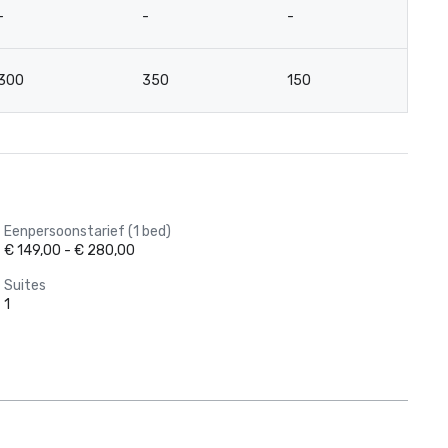
-
-
-
-
300
350
150
5
Eenpersoonstarief (1 bed)
€ 149,00 - € 280,00
Suites
1