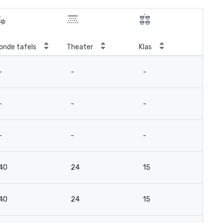
onde tafels
Theater
Klas
Ver
-
-
-
-
-
-
-
2
-
-
-
12
40
24
15
15
40
24
15
15