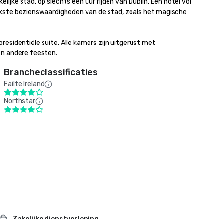
jke stad, op slechts een uur rijden van Dublin. Een hotel vol 
rijkste bezienswaardigheden van de stad, zoals het magische 
esidentiële suite. Alle kamers zijn uitgerust met 
en andere feesten.
Brancheclassificaties
Failte Ireland
Northstar
Zakelijke dienstverlening