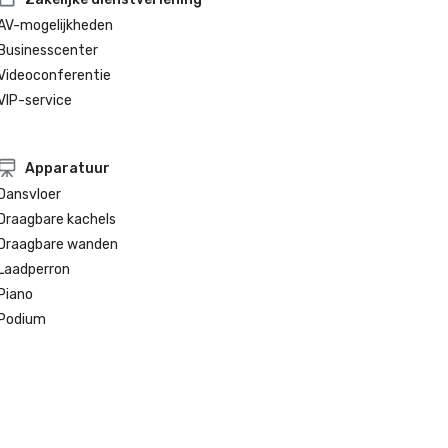
AV-mogelijkheden
Businesscenter
Videoconferentie
VIP-service
Apparatuur
Dansvloer
Draagbare kachels
Draagbare wanden
Laadperron
Piano
Podium