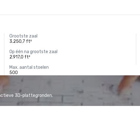
Grootste zaal
3.250,7 ft²
Op één na grootste zaal
2.917,0 ft²
Max. aantal stoelen
500
actieve 3D-plattegronden.