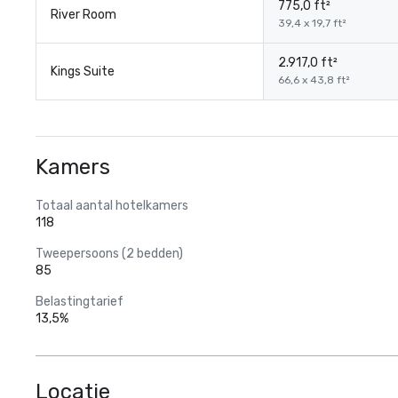
775,0 ft²
River Room
39,4 x 19,7 ft²
2.917,0 ft²
Kings Suite
66,6 x 43,8 ft²
Kamers
Totaal aantal hotelkamers
118
Tweepersoons (2 bedden)
85
Belastingtarief
13,5%
Locatie