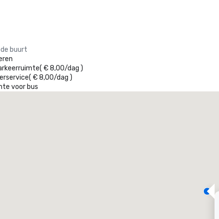
 de buurt
eren
arkeerruimte
(
€ 8,00
/
dag
)
erservice
(
€ 8,00
/
dag
)
mte voor bus
Promote your venue
uxe-hotel