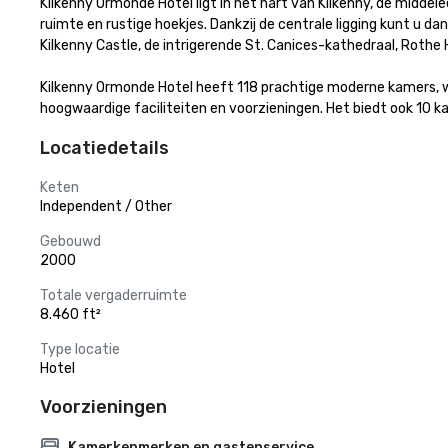
Kilkenny Ormonde Hotel ligt in het hart van Kilkenny, de middele
ruimte en rustige hoekjes. Dankzij de centrale ligging kunt u d
Kilkenny Castle, de intrigerende St. Canices-kathedraal, Roth
Kilkenny Ormonde Hotel heeft 118 prachtige moderne kamers, waa
hoogwaardige faciliteiten en voorzieningen. Het biedt ook 10 k
Locatiedetails
Keten
Independent / Other
Gebouwd
2000
Totale vergaderruimte
8.460 ft²
Type locatie
Hotel
Voorzieningen
Kamerkenmerken en gastenservice