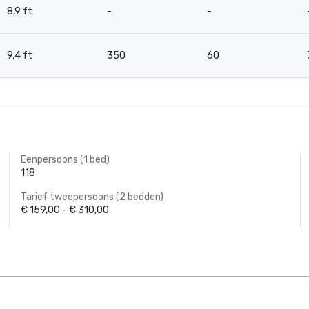
8,9 ft
-
-
9,4 ft
350
60
Eenpersoons (1 bed)
118
Tarief tweepersoons (2 bedden)
€ 159,00 - € 310,00