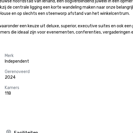
euwse hoofdstad van Ierland, een oogverblindend juweel in een opmerkeli
ankzij de centrale ligging een korte wandeling maken naar onze belang
e House en op slechts een steenworp afstand van het winkelcentrum.

ronder een keuze uit deluxe, superior, executive suites en ook een pr
amers die ideaal zijn voor evenementen, conferenties, vergaderingen 
Merk
Independent
Gerenoveerd
2024
Kamers
118
Faciliteiten