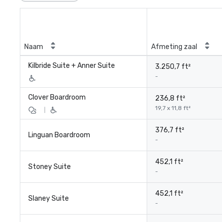
Naam
Afmeting zaal
Kilbride Suite + Anner Suite
3.250,7 ft²
-
Clover Boardroom
236,8 ft²
19,7 x 11,8 ft²
|
376,7 ft²
Linguan Boardroom
-
452,1 ft²
Stoney Suite
-
452,1 ft²
Slaney Suite
-