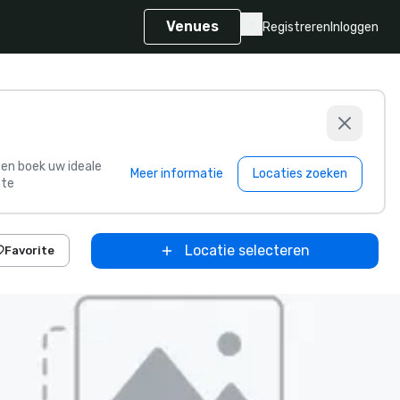
Venues
Registreren
Inloggen
s en boek uw ideale
Meer informatie
Locaties zoeken
te
Locatie selecteren
Favorite