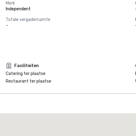
Merk
Independent
Totale vergaderruimte
-
Faciliteiten
Catering ter plaatse
Restaurant ter plaatse
Promote your venue
uxe-hotel