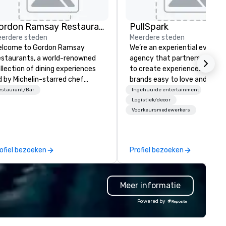
Gordon Ramsay Restaurants
PullSpark
erdere steden
Meerdere steden
elcome to Gordon Ramsay
We’re an experiential events
staurants, a world-renowned
agency that partners with t
llection of dining experiences
to create experiences that 
d by Michelin-starred chef
brands easy to love and hard 
don Ramsay. With over 80
forget. Most companies alre
estaurant/Bar
Ingehuurde entertainment
staurants spanning the globe,
know what makes them easy
Logistiek/decor
Voorkeursmedewerkers
 are dedicated to delivering
love; we help teams design
ceptional cuisine and
moments that truly stick ba
orgettable service. Whether
by our trademarked neurosci
u seek the elegance of
tool, Nistinct.
ofiel bezoeken
Profiel bezoeken
staurant Gordon Ramsay in
ndon, or the relaxed charm of
r Bread Street Kitchens, our
Meer informatie
nues offer something for every
ste and occasion.
Powered by