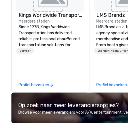
Kings Worldwide Transportation
LMS Brandz
Meerdere steden
Meerdere steden
Since 1978, Kings Worldwide
LMS Brandz is a f
Transportation has delivered
agency specializ
reliable, professional chauffeured
merchandise and
transportation solutions for
From booth give
corporate travelers and meetings
branded apparel 
Vervoer
Voorzieningen/Gifte
and events worldwide.
gifting, displays,
Headquartered in Oklahoma City,
fulfillment, logist
OK we provide seamless service
along with e-co
throughout more than 500 cities
we handle it all. While there are
across the globe through our
many promotiona
Profiel bezoeken
Profiel bezoeken
vetted international partner
choose from, our
network. We are committed to
industry experie
delivering high-quality ground
commitment to 
Op zoek naar meer leveranciersopties?
transportation that meets the
customer service
standards of today’s corporate
deliver smart, rel
Browse voor meer leveranciers voor A/V, entertainment, 
travel and meetings programs—
designed to mak
prioritizing safety, punctuality,
experience seam