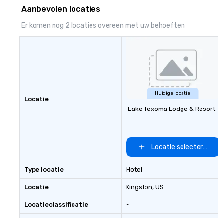
consistency, and service
to finish. We are also a certified
Aanbevolen locaties
excellence. Our experienced team
WOSB.
and attention to detail ensure a
Er komen nog 2 locaties overeen met uw behoeften
dependable, polished experience
for every trip, earning the long-
term trust of corporate clients,
travel managers, and meeting
planners alike.
Huidige locatie
Locatie
Lake Texoma Lodge & Resort
Locatie selecteren
Type locatie
Hotel
Locatie
Kingston
, US
Locatieclassificatie
-