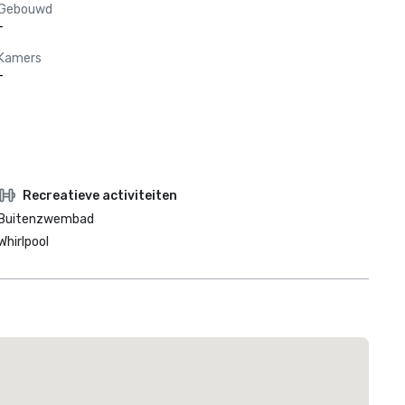
Gebouwd
-
Kamers
-
Recreatieve activiteiten
Buitenzwembad
Whirlpool