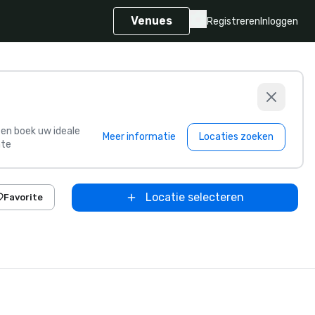
Venues
Registreren
Inloggen
s en boek uw ideale
Meer informatie
Locaties zoeken
te
Locatie selecteren
Favorite