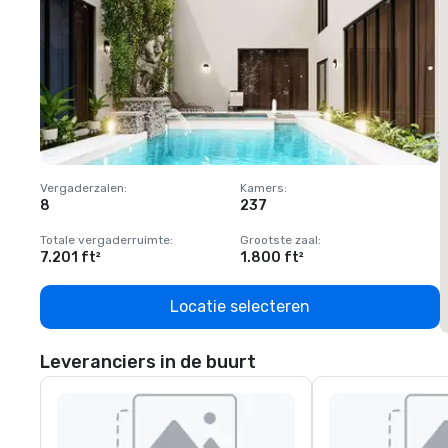
Vergaderzalen
:
Kamers
:
V
8
237
1
Totale vergaderruimte
:
Grootste zaal
:
T
7.201 ft²
1.800 ft²
1
Locatie selecteren
Leveranciers in de buurt