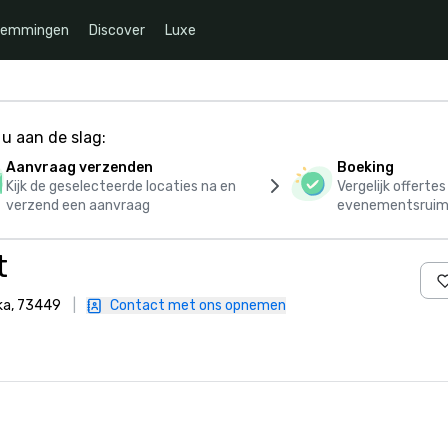
temmingen
Discover
Luxe
u aan de slag:
Aanvraag verzenden
Boeking
Kijk de geselecteerde locaties na en
Vergelijk offerte
verzend een aanvraag
evenementsruim
t
ika, 73449
|
Contact met ons opnemen