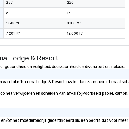
237
220
8
17
1.800 ft²
4.100 ft²
7.201 ft²
12.000 ft²
ma Lodge & Resort
 gezondheid en veiligheid, duurzaamheid en diversiteit en inclusie.
eën van Lake Texoma Lodge & Resort inzake duurzaamheid of maatschap
p het verwijderen en scheiden van afval (bijvoorbeeld papier, karton, 
en/of het moederbedrijf gecertificeerd als een bedrijf dat voor meer