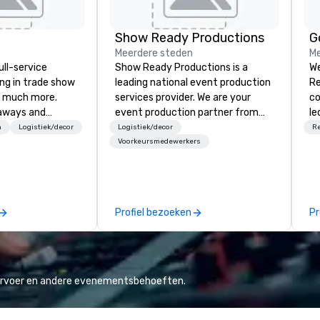
Show Ready Productions
Meerdere steden
Me
ull-service
Show Ready Productions is a
W
ing in trade show
leading national event production
Re
 much more.
services provider. We are your
co
aways and
event production partner from
le
to executive
start to finish. Our team is
Gor
n
Logistiek/decor
Logistiek/decor
R
 banners, signage,
dedicated to making sure we
re
Voorkeursmedewerkers
ics, shipping,
begin with your vision and leave
we
mmerce solutions
you and your attendees inspired
ex
by the experience.
unf
l companies to
yo
Profiel bezoeken
Pr
 20+ years of
Re
nce and
Lo
exceptional
ou
 set us apart. We
ve
iable solutions
ta
vervoer en andere evenementsbehoeften.
e the end-user
less from start