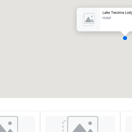
Lake Texoma Lodg
Hotel
ergaderzalen
:
Kamers
:
7
220
otale vergaderruimte
:
Grootste zaal
:
2.000 ft²
4.100 ft²
Locatie selecteren