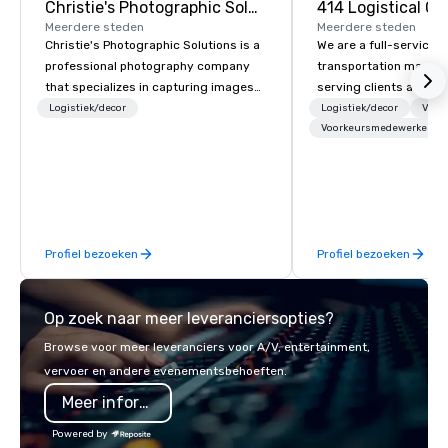
Christie's Photographic Solutions
Meerdere steden
Meerdere steden
Christie's Photographic Solutions is a
We are a full-service 
professional photography company
transportation mana
that specializes in capturing images
serving clients across
for corporate events. They have been
414 LC plans, coordina
Logistiek/decor
Logistiek/decor
Verv
in business for over 30 years and
manages customized t
Voorkeursmedewerkers
have a team of experienced
programs of all sizes.
photographers who are passionate
vehicle brokers. We ov
about their craft. The company offers
process to ensure ever
a range of photography services,
smoothly. From single transfers to
including portraits, headshots, and
large-scale conventio
Profiel bezoeken
Profiel bezoeken
event photography. They also provide
everything in between
printing and framing services,
brings hands-on exper
allowing clients to display their
careful coordination t
Op zoek naar meer leveranciersopties?
images in a variety of formats.
We focus on reliable ex
Christie's Photographic Solutions is
communication, and s
Browse voor meer leveranciers voor A/V, entertainment,
committed to delivering high-quality
partnerships. Our goal is simple:
vervoer en andere evenementsbehoeften.
images and exceptional customer
deliver a seamless tra
Meer informatie
service, and they have received many
experience that reduc
positive reviews from satisfied
for our clients and cre
Powered by
clients.
experience for their a