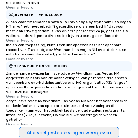
scheiden van afval.
Geen antwoord.
DIVERSITEIT EN INCLUSIE
Alleen voor Amerikaanse hotels: is Travelodge by Wyndham Las Vegas
NM en/of het moederbedrijf gecertificeerd als een bedrijf dat voor
meer dan 51% eigendom is van diverse personen? Zo ja, geef aan als
welke van de volgende diverse bedrijven u bent gecertificeerd:
Geen antwoord.
Indien van toepassing, kunt u een link opgeven naar het openbare
rapport van Travelodge by Wyndham Las Vegas NM over de inzet en
initiatieven voor diversiteit, gelijkheid en inclusie?
Geen antwoord.
GEZONDHEID EN VEILIGHEID
Zijn de handelswijzen bij Travelodge by Wyndham Las Vegas NM
opgesteld op basis van de aanbevelingen van gezondheidsdiensten
van openbare overheidsinstanties of privé-organisaties? Zo ja, geef
op van welke organisaties gebruik werd gemaakt voor het ontwikkelen
van deze handelswijzen.
Geen antwoord.
Zorgt Travelodge by Wyndham Las Vegas NM voor het schoonmaken
en desinfecteren van openbare ruimten and voorzieningen die
toegankelijk zijn voor het publiek (zoals vergaderzalen, restaurants,
liften, enz.)? Zo ja, beschrijf welke nieuwe maatregelen worden
getroffen.
Geen antwoord.
Alle veelgestelde vragen weergeven