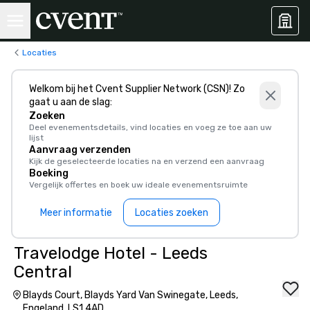
Locaties
Welkom bij het Cvent Supplier Network (CSN)! Zo
gaat u aan de slag:
Zoeken
Deel evenementsdetails, vind locaties en voeg ze toe aan uw
lijst
Aanvraag verzenden
Kijk de geselecteerde locaties na en verzend een aanvraag
Boeking
Vergelijk offertes en boek uw ideale evenementsruimte
Meer informatie
Locaties zoeken
Travelodge Hotel - Leeds
Central
Blayds Court, Blayds Yard Van Swinegate, Leeds,
Engeland, LS1 4AD