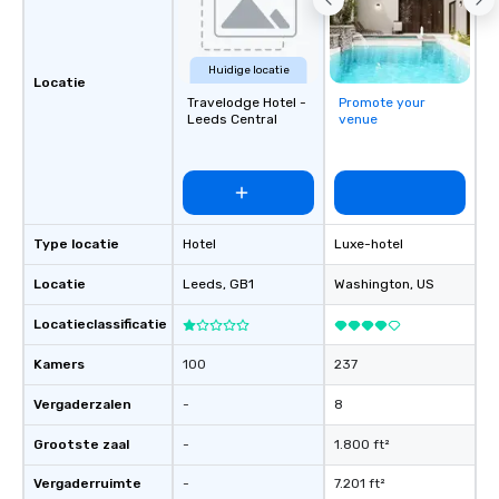
Huidige locatie
Locatie
Travelodge Hotel -
Promote your
Leeds Central
venue
Type locatie
Hotel
Luxe-hotel
Locatie
Leeds
, GB1
Washington
, US
Locatieclassificatie
Kamers
100
237
Vergaderzalen
-
8
Grootste zaal
-
1.800 ft²
Vergaderruimte
-
7.201 ft²