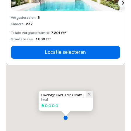
Vergaderzalen
:
8
Verga
Kamers
:
237
Kamer
Totale vergaderruimte
:
7.201 ft²
Total
Grootste zaal
:
1.800 ft²
Groots
Locatie selecteren
Travelodge Hotel - Leeds Central
Hotel
1 van 5