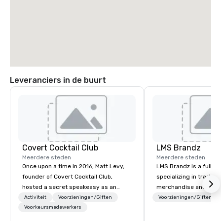
Leveranciers in de buurt
Covert Cocktail Club
LMS Brandz
Meerdere steden
Meerdere steden
Once upon a time in 2016, Matt Levy,
LMS Brandz is a full-s
founder of Covert Cocktail Club,
specializing in trade 
hosted a secret speakeasy as an
merchandise and muc
intimate place for strangers to gather
booth giveaways and 
Activiteit
Voorzieningen/Giften
Voorzieningen/Giften
in his home. The only way to find out
Voorkeursmedewerkers
to executive gifting, d
about it was via word of mouth. No
banners, signage, fulfi