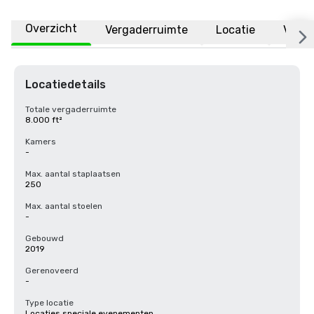
Overzicht
Vergaderruimte
Locatie
Veelg
Locatiedetails
Totale vergaderruimte
8.000 ft²
Kamers
-
Max. aantal staplaatsen
250
Max. aantal stoelen
-
Gebouwd
2019
Gerenoveerd
-
Type locatie
Locaties speciale evenementen