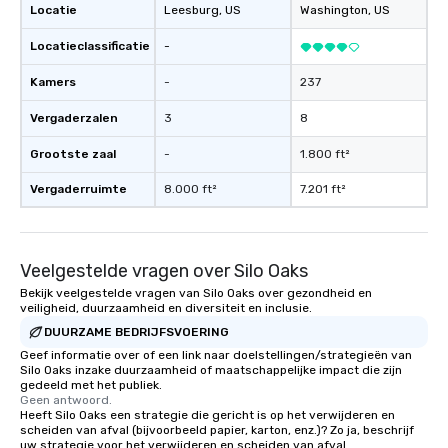
Locatie
Leesburg
, US
Washington
, US
Locatieclassificatie
-
Kamers
-
237
Vergaderzalen
3
8
Grootste zaal
-
1.800 ft²
Vergaderruimte
8.000 ft²
7.201 ft²
Veelgestelde vragen over Silo Oaks
Bekijk veelgestelde vragen van Silo Oaks over gezondheid en
veiligheid, duurzaamheid en diversiteit en inclusie.
DUURZAME BEDRIJFSVOERING
Geef informatie over of een link naar doelstellingen/strategieën van
Silo Oaks inzake duurzaamheid of maatschappelijke impact die zijn
gedeeld met het publiek.
Geen antwoord.
Heeft Silo Oaks een strategie die gericht is op het verwijderen en
scheiden van afval (bijvoorbeeld papier, karton, enz.)? Zo ja, beschrijf
uw strategie voor het verwijderen en scheiden van afval.