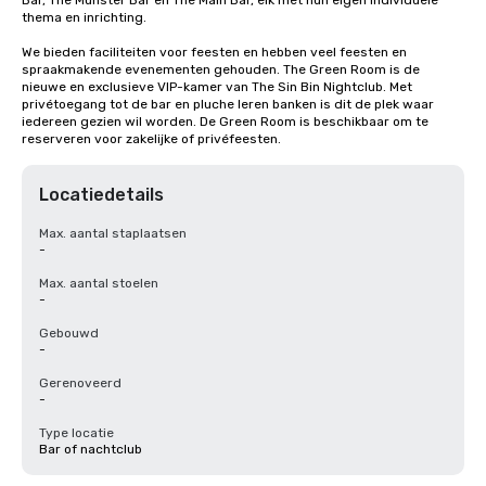
Bar, The Munster Bar en The Main Bar, elk met hun eigen individuele 
thema en inrichting.

We bieden faciliteiten voor feesten en hebben veel feesten en 
spraakmakende evenementen gehouden. The Green Room is de 
nieuwe en exclusieve VIP-kamer van The Sin Bin Nightclub. Met 
privétoegang tot de bar en pluche leren banken is dit de plek waar 
iedereen gezien wil worden. De Green Room is beschikbaar om te 
reserveren voor zakelijke of privéfeesten.
Locatiedetails
Max. aantal staplaatsen
-
Max. aantal stoelen
-
Gebouwd
-
Gerenoveerd
-
Type locatie
Bar of nachtclub