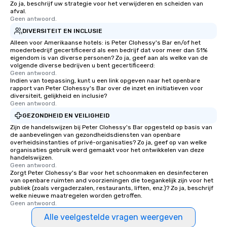
Zo ja, beschrijf uw strategie voor het verwijderen en scheiden van
afval.
Geen antwoord.
DIVERSITEIT EN INCLUSIE
Alleen voor Amerikaanse hotels: is Peter Clohessy's Bar en/of het
moederbedrijf gecertificeerd als een bedrijf dat voor meer dan 51%
eigendom is van diverse personen? Zo ja, geef aan als welke van de
volgende diverse bedrijven u bent gecertificeerd:
Geen antwoord.
Indien van toepassing, kunt u een link opgeven naar het openbare
rapport van Peter Clohessy's Bar over de inzet en initiatieven voor
diversiteit, gelijkheid en inclusie?
Geen antwoord.
GEZONDHEID EN VEILIGHEID
Zijn de handelswijzen bij Peter Clohessy's Bar opgesteld op basis van
de aanbevelingen van gezondheidsdiensten van openbare
overheidsinstanties of privé-organisaties? Zo ja, geef op van welke
organisaties gebruik werd gemaakt voor het ontwikkelen van deze
handelswijzen.
Geen antwoord.
Zorgt Peter Clohessy's Bar voor het schoonmaken en desinfecteren
van openbare ruimten and voorzieningen die toegankelijk zijn voor het
publiek (zoals vergaderzalen, restaurants, liften, enz.)? Zo ja, beschrijf
welke nieuwe maatregelen worden getroffen.
Geen antwoord.
Alle veelgestelde vragen weergeven