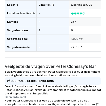
Locatie
Limerick
, IE
Washington
, US
Locatieclassificatie
-
Kamers
-
237
Vergaderzalen
2
8
Grootste zaal
-
1.800 ft²
Vergaderruimte
-
7.201 ft²
Veelgestelde vragen over Peter Clohessy's Bar
Bekijk veelgestelde vragen van Peter Clohessy's Bar over gezondheid
en veiligheid, duurzaamheid en diversiteit en inclusie.
DUURZAME BEDRIJFSVOERING
Geef informatie over of een link naar doelstellingen/strategieën van
Peter Clohessy's Bar inzake duurzaamheid of maatschappelijke impact
die zijn gedeeld met het publiek.
Geen antwoord.
Heeft Peter Clohessy's Bar een strategie die gericht is op het
verwijderen en scheiden van afval (bijvoorbeeld papier, karton, enz.)?