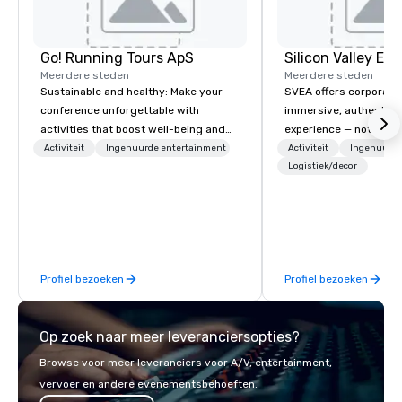
Go! Running Tours ApS
Meerdere steden
Meerdere steden
Sustainable and healthy: Make your
SVEA offers corporate
conference unforgettable with
immersive, authentic S
activities that boost well-being and
experience — not a tour
lower carbon footprints. Explore the
transformation. We de
Activiteit
Ingehuurde entertainment
Activiteit
Ingehuurde
world on the run with expert local
facilitate custom exec
Logistiek/decor
running guides.
tours, learning session
workshops, leadership
behind-the-scenes tec
experiences for visiti
incentive groups, and
Profiel bezoeken
Profiel bezoeken
offsites. Whether your
think like a Silicon Val
explore the mindsets d
Op zoek naar meer leveranciersopties?
world's fastest-growi
or walk away with a pr
Browse voor meer leveranciers voor A/V, entertainment,
innovation playbook, S
vervoer en andere evenementsbehoeften.
programming that is 