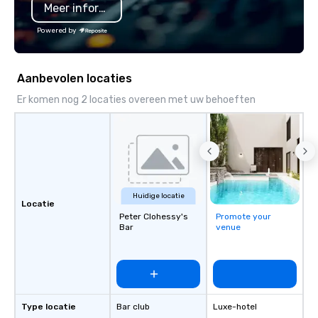
Meer informatie
substantive, and uniqu
the Valley. Ideal for g
Powered by
Fully customizable by 
seniority, and objectiv
Aanbevolen locaties
Er komen nog 2 locaties overeen met uw behoeften
Huidige locatie
Locatie
Peter Clohessy's
Promote your
Bar
venue
Type locatie
Bar club
Luxe-hotel