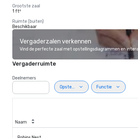
Grootste zaal
1 ft²
Ruimte (buiten)
Beschikbaar
Vergaderzalen verkennen
Vind de perfecte zaal met opstellingsdiagrammen en inter
Vergaderruimte
Deelnemers
Opstelling
Functie
Naam
Robins Nest