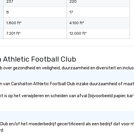
237
220
8
17
1.800 ft²
4.100 ft²
7.201 ft²
12.000 ft²
 Athletic Football Club
b over gezondheid en veiligheid, duurzaamheid en diversiteit en inclus
ën van Carshalton Athletic Football Club inzake duurzaamheid of maats
t is op het verwijderen en scheiden van afval (bijvoorbeeld papier, kar
 Club en/of het moederbedrijf gecertificeerd als een bedrijf dat voor
rd: