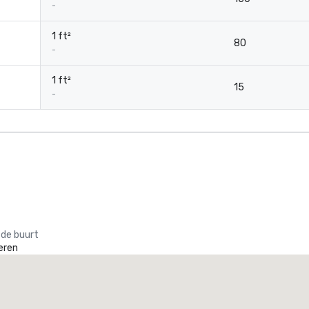
-
1 ft²
80
-
1 ft²
15
-
 de buurt
eren