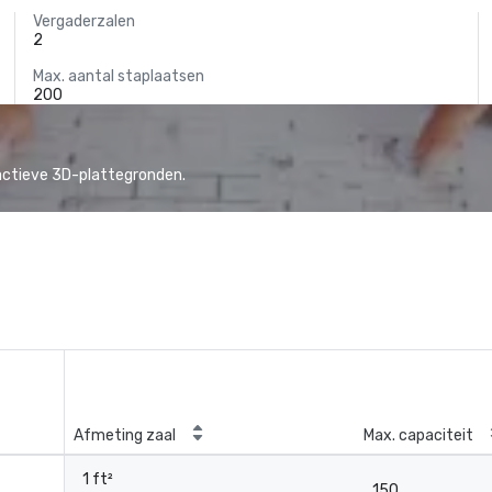
Vergaderzalen
2
Max. aantal staplaatsen
200
actieve 3D-plattegronden.
Afmeting zaal
Max. capaciteit
1 ft²
150