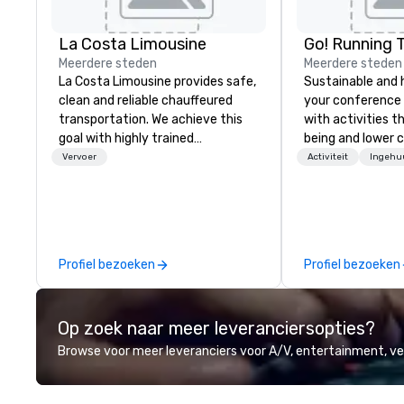
La Costa Limousine
Go! Running 
Meerdere steden
Meerdere steden
La Costa Limousine provides safe,
Sustainable and 
clean and reliable chauffeured
your conference
transportation. We achieve this
with activities t
goal with highly trained
being and lower c
chauffeurs, the newest vehicles
Explore the world
Vervoer
Activiteit
Ingehu
available and a commitment to
expert local runn
Five Star service. The difference
between La Costa Limousine and
other companies can be explained
using one word – quality. From our
Profiel bezoeken
Profiel bezoeken
perfectly maintained fleet of late
model luxury vehicles to the
highly experienced and
Op zoek naar meer leveranciersopties?
professional team of chauffeurs
and support staff; you will know
Browse voor meer leveranciers voor A/V, entertainment, 
quality when you travel with La
Costa Limousine.