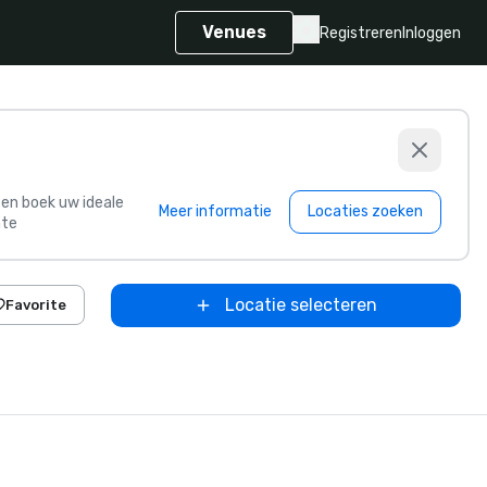
Venues
Registreren
Inloggen
s en boek uw ideale
Meer informatie
Locaties zoeken
te
Locatie selecteren
Favorite