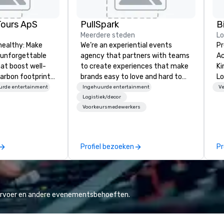
Tours ApS
PullSpark
B
Meerdere steden
L
healthy: Make
We’re an experiential events
Pr
 unforgettable
agency that partners with teams
Ac
hat boost well-
to create experiences that make
Kingdom
arbon footprints.
brands easy to love and hard to
Lo
 on the run with
forget. Most companies already
op
urde entertainment
Ingehuurde entertainment
Ve
ing guides.
know what makes them easy to
hi
Logistiek/decor
Voorkeursmedewerkers
love; we help teams design
fo
moments that truly stick backed
an
by our trademarked neuroscience
pr
tool, Nistinct.
m
Profiel bezoeken
Pr
ex
se
pl
Lo
We
vervoer en andere evenementsbehoeften.
se
6 
co