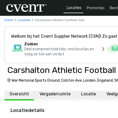
Locaties
Promoties
Bes
Cvent
Locaties
Carshalton Athletic Football Club
Welkom bij het Cvent Supplier Network (CSN)! Zo gaat 
Zoeken
Deel evenementsdetails, vind locaties en
voeg ze toe aan uw lijst
Carshalton Athletic Football
War Memorial Sports Ground, Colston Ave, Londen, Engeland, 
Overzicht
Vergaderruimte
Locatie
Veelg
Locatiedetails