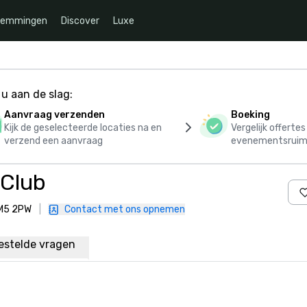
temmingen
Discover
Luxe
u aan de slag:
Aanvraag verzenden
Boeking
Kijk de geselecteerde locaties na en
Vergelijk offerte
verzend een aanvraag
evenementsruim
 Club
SM5 2PW
|
Contact met ons opnemen
estelde vragen