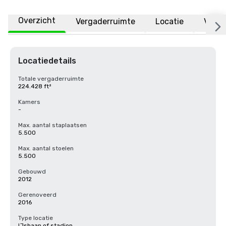
Overzicht
Vergaderruimte
Locatie
Veelg
Locatiedetails
Totale vergaderruimte
224.428 ft²
Kamers
-
Max. aantal staplaatsen
5.500
Max. aantal stoelen
5.500
Gebouwd
2012
Gerenoveerd
2016
Type locatie
IJsbaan of stadion