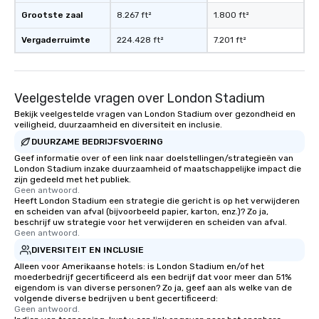
Grootste zaal
8.267 ft²
1.800 ft²
Vergaderruimte
224.428 ft²
7.201 ft²
Veelgestelde vragen over London Stadium
Bekijk veelgestelde vragen van London Stadium over gezondheid en
veiligheid, duurzaamheid en diversiteit en inclusie.
DUURZAME BEDRIJFSVOERING
Geef informatie over of een link naar doelstellingen/strategieën van
London Stadium inzake duurzaamheid of maatschappelijke impact die
zijn gedeeld met het publiek.
Geen antwoord.
Heeft London Stadium een strategie die gericht is op het verwijderen
en scheiden van afval (bijvoorbeeld papier, karton, enz.)? Zo ja,
beschrijf uw strategie voor het verwijderen en scheiden van afval.
Geen antwoord.
DIVERSITEIT EN INCLUSIE
Alleen voor Amerikaanse hotels: is London Stadium en/of het
moederbedrijf gecertificeerd als een bedrijf dat voor meer dan 51%
eigendom is van diverse personen? Zo ja, geef aan als welke van de
volgende diverse bedrijven u bent gecertificeerd:
Geen antwoord.