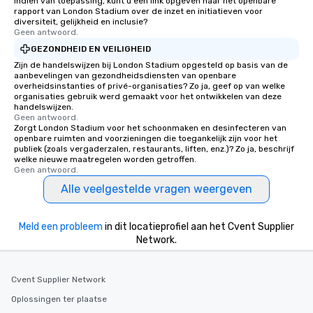
Indien van toepassing, kunt u een link opgeven naar het openbare
rapport van London Stadium over de inzet en initiatieven voor
diversiteit, gelijkheid en inclusie?
Geen antwoord.
GEZONDHEID EN VEILIGHEID
Zijn de handelswijzen bij London Stadium opgesteld op basis van de
aanbevelingen van gezondheidsdiensten van openbare
overheidsinstanties of privé-organisaties? Zo ja, geef op van welke
organisaties gebruik werd gemaakt voor het ontwikkelen van deze
handelswijzen.
Geen antwoord.
Zorgt London Stadium voor het schoonmaken en desinfecteren van
openbare ruimten and voorzieningen die toegankelijk zijn voor het
publiek (zoals vergaderzalen, restaurants, liften, enz.)? Zo ja, beschrijf
welke nieuwe maatregelen worden getroffen.
Geen antwoord.
Alle veelgestelde vragen weergeven
Meld een probleem
in dit locatieprofiel aan het Cvent Supplier
Network.
Cvent Supplier Network
Oplossingen ter plaatse