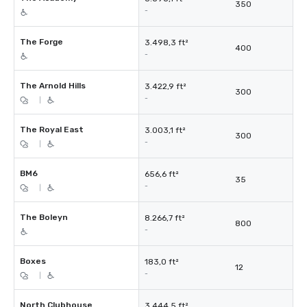
350
-
The Forge
3.498,3 ft²
400
-
The Arnold Hills
3.422,9 ft²
300
-
|
The Royal East
3.003,1 ft²
300
-
|
BM6
656,6 ft²
35
-
|
The Boleyn
8.266,7 ft²
800
-
Boxes
183,0 ft²
12
-
|
North Clubhouse
3.444,5 ft²