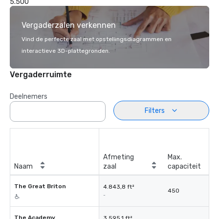
5.500
Vergaderzalen verkennen
Vind de perfecte zaal met opstellingsdiagrammen en
interactieve 3D-plattegronden.
Vergaderruimte
Deelnemers
Filters
Afmeting
Max.
Naam
zaal
capaciteit
The Great Briton
4.843,8 ft²
450
-
The Academy
3.595,1 ft²