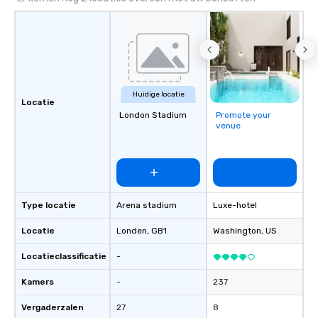
Huidige locatie
Locatie
London Stadium
Promote your
venue
Type locatie
Arena stadium
Luxe-hotel
Locatie
Londen
, GB1
Washington
, US
Locatieclassificatie
-
Kamers
-
237
Vergaderzalen
27
8