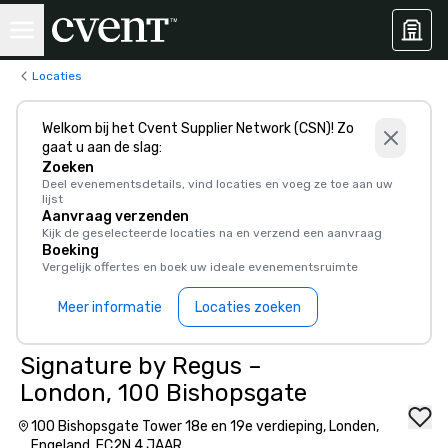
Locaties
Welkom bij het Cvent Supplier Network (CSN)! Zo
gaat u aan de slag:
Zoeken
Deel evenementsdetails, vind locaties en voeg ze toe aan uw
lijst
Aanvraag verzenden
Kijk de geselecteerde locaties na en verzend een aanvraag
Boeking
Vergelijk offertes en boek uw ideale evenementsruimte
Meer informatie
Locaties zoeken
Signature by Regus –
London, 100 Bishopsgate
100 Bishopsgate Tower 18e en 19e verdieping, Londen,
Engeland, EC2N 4 JAAR