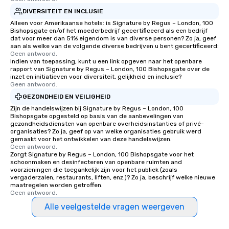
DIVERSITEIT EN INCLUSIE
Alleen voor Amerikaanse hotels: is Signature by Regus – London, 100
Bishopsgate en/of het moederbedrijf gecertificeerd als een bedrijf
dat voor meer dan 51% eigendom is van diverse personen? Zo ja, geef
aan als welke van de volgende diverse bedrijven u bent gecertificeerd:
Geen antwoord.
Indien van toepassing, kunt u een link opgeven naar het openbare
rapport van Signature by Regus – London, 100 Bishopsgate over de
inzet en initiatieven voor diversiteit, gelijkheid en inclusie?
Geen antwoord.
GEZONDHEID EN VEILIGHEID
Zijn de handelswijzen bij Signature by Regus – London, 100
Bishopsgate opgesteld op basis van de aanbevelingen van
gezondheidsdiensten van openbare overheidsinstanties of privé-
organisaties? Zo ja, geef op van welke organisaties gebruik werd
gemaakt voor het ontwikkelen van deze handelswijzen.
Geen antwoord.
Zorgt Signature by Regus – London, 100 Bishopsgate voor het
schoonmaken en desinfecteren van openbare ruimten and
voorzieningen die toegankelijk zijn voor het publiek (zoals
vergaderzalen, restaurants, liften, enz.)? Zo ja, beschrijf welke nieuwe
maatregelen worden getroffen.
Geen antwoord.
Alle veelgestelde vragen weergeven