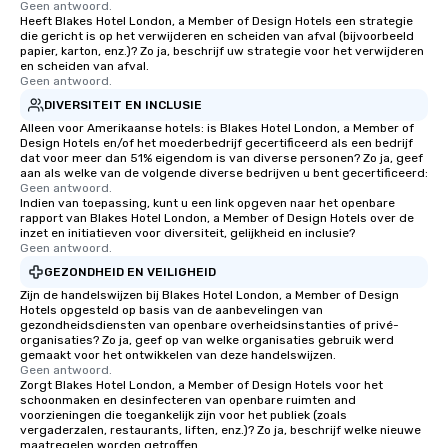
Geen antwoord.
Heeft Blakes Hotel London, a Member of Design Hotels een strategie
die gericht is op het verwijderen en scheiden van afval (bijvoorbeeld
papier, karton, enz.)? Zo ja, beschrijf uw strategie voor het verwijderen
en scheiden van afval.
Geen antwoord.
DIVERSITEIT EN INCLUSIE
Alleen voor Amerikaanse hotels: is Blakes Hotel London, a Member of
Design Hotels en/of het moederbedrijf gecertificeerd als een bedrijf
dat voor meer dan 51% eigendom is van diverse personen? Zo ja, geef
aan als welke van de volgende diverse bedrijven u bent gecertificeerd:
Geen antwoord.
Indien van toepassing, kunt u een link opgeven naar het openbare
rapport van Blakes Hotel London, a Member of Design Hotels over de
inzet en initiatieven voor diversiteit, gelijkheid en inclusie?
Geen antwoord.
GEZONDHEID EN VEILIGHEID
Zijn de handelswijzen bij Blakes Hotel London, a Member of Design
Hotels opgesteld op basis van de aanbevelingen van
gezondheidsdiensten van openbare overheidsinstanties of privé-
organisaties? Zo ja, geef op van welke organisaties gebruik werd
gemaakt voor het ontwikkelen van deze handelswijzen.
Geen antwoord.
Zorgt Blakes Hotel London, a Member of Design Hotels voor het
schoonmaken en desinfecteren van openbare ruimten and
voorzieningen die toegankelijk zijn voor het publiek (zoals
vergaderzalen, restaurants, liften, enz.)? Zo ja, beschrijf welke nieuwe
maatregelen worden getroffen.