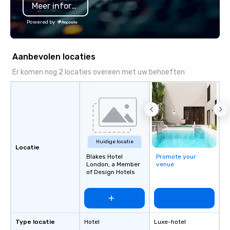
Meer informatie
Powered by
Aanbevolen locaties
Er komen nog 2 locaties overeen met uw behoeften
Huidige locatie
Locatie
Blakes Hotel
Promote your
London, a Member
venue
of Design Hotels
Type locatie
Hotel
Luxe-hotel