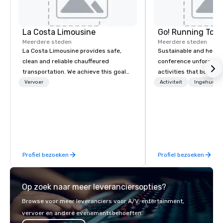
La Costa Limousine
Go! Running Tour
Meerdere steden
Meerdere steden
La Costa Limousine provides safe,
Sustainable and healt
clean and reliable chauffeured
conference unforgetta
transportation. We achieve this goal
activities that boost 
with highly trained chauffeurs, the
lower carbon footprint
Vervoer
Activiteit
Ingehuurde
newest vehicles available and a
world on the run with e
commitment to Five Star service. The
running guides.
difference between La Costa
Limousine and other companies can
be explained using one word – quality.
From our perfectly maintained fleet of
Profiel bezoeken
Profiel bezoeken
late model luxury vehicles to the
highly experienced and professional
team of chauffeurs and support staff;
Op zoek naar meer leveranciersopties?
you will know quality when you travel
with La Costa Limousine.
Browse voor meer leveranciers voor A/V, entertainment,
vervoer en andere evenementsbehoeften.