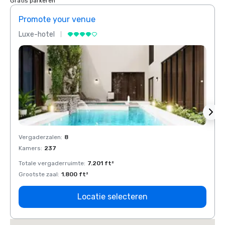
Gratis parkeren
Promote your venue
Prom
Luxe-hotel
Luxe-
Vergaderzalen
:
8
Verga
Kamers
:
237
Kamer
Totale vergaderruimte
:
7.201 ft²
Total
Grootste zaal
:
1.800 ft²
Groots
Locatie selecteren