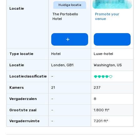
Huidige locatie
Locatie
The Portobello
Promote your
Hotel
venue
Type locatie
Hotel
Luxe-hotel
Locatie
Londen
, GB1
Washington
, US
Locatieclassificatie
-
Kamers
21
237
Vergaderzalen
-
8
Grootste zaal
-
1.800 ft²
Vergaderruimte
-
7.201 ft²