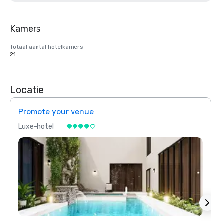
Kamers
Totaal aantal hotelkamers
21
Locatie
Promote your venue
Prom
Luxe-hotel
Luxe-