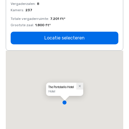
Vergaderzalen
:
8
Verga
Kamers
:
237
Kamer
Totale vergaderruimte
:
7.201 ft²
Total
Grootste zaal
:
1.800 ft²
Groots
Locatie selecteren
The Portobello Hotel
Hotel