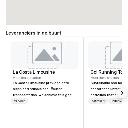
Leveranciers in de buurt
La Costa Limousine
Go! Running Tour
Meerdere steden
Meerdere steden
La Costa Limousine provides safe,
Sustainable and healt
clean and reliable chauffeured
conference unforgetta
transportation. We achieve this goal
activities that boost 
with highly trained chauffeurs, the
lower carbon footprint
Vervoer
Activiteit
Ingehuurde
newest vehicles available and a
world on the run with e
commitment to Five Star service. The
running guides.
difference between La Costa
Limousine and other companies can