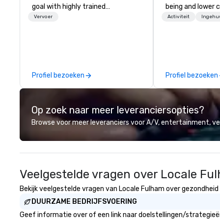
goal with highly trained
being and lower c
chauffeurs, the newest vehicles
Explore the world
Vervoer
Activiteit
Ingehu
available and a commitment to
expert local runn
Five Star service. The difference
between La Costa Limousine and
other companies can be explained
using one word – quality. From our
Profiel bezoeken
Profiel bezoeken
perfectly maintained fleet of late
model luxury vehicles to the
highly experienced and
Op zoek naar meer leveranciersopties?
professional team of chauffeurs
and support staff; you will know
Browse voor meer leveranciers voor A/V, entertainment, 
quality when you travel with La
Costa Limousine.
Veelgestelde vragen over Locale Fu
Bekijk veelgestelde vragen van Locale Fulham over gezondheid en
DUURZAME BEDRIJFSVOERING
Geef informatie over of een link naar doelstellingen/strategi