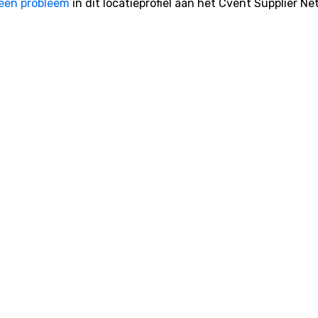
een probleem
in dit locatieprofiel aan het Cvent Supplier Ne