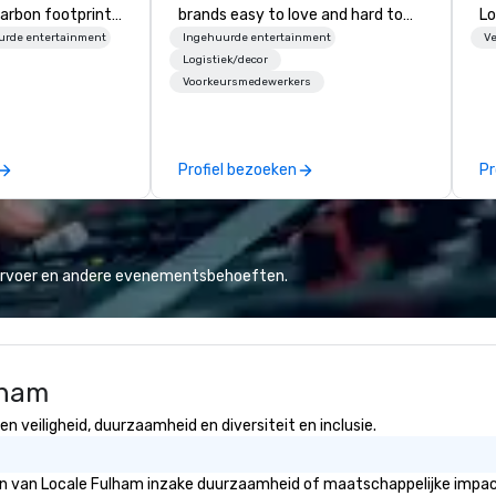
arbon footprints.
brands easy to love and hard to
Lo
 on the run with
forget. Most companies already
op
urde entertainment
Ingehuurde entertainment
Ve
ing guides.
know what makes them easy to
hi
Logistiek/decor
Voorkeursmedewerkers
love; we help teams design
fo
moments that truly stick backed
an
by our trademarked neuroscience
pr
tool, Nistinct.
m
Profiel bezoeken
Pr
ex
se
pl
Lo
We
vervoer en andere evenementsbehoeften.
se
6 
co
sy
lham
fo
co
 veiligheid, duurzaamheid en diversiteit en inclusie.
it
eën van Locale Fulham inzake duurzaamheid of maatschappelijke impact