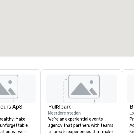
Tours ApS
PullSpark
B
Meerdere steden
L
healthy: Make
We’re an experiential events
Pr
 unforgettable
agency that partners with teams
Ac
hat boost well-
to create experiences that make
Kingdom