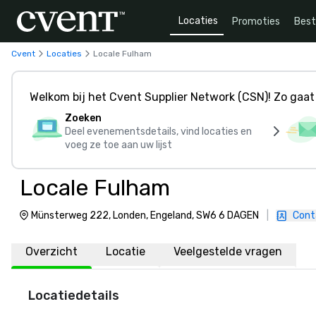
Locaties
Promoties
Bes
Cvent
Locaties
Locale Fulham
Welkom bij het Cvent Supplier Network (CSN)! Zo gaat 
Zoeken
Deel evenementsdetails, vind locaties en
voeg ze toe aan uw lijst
Locale Fulham
Münsterweg 222, Londen, Engeland, SW6 6 DAGEN
|
Cont
Overzicht
Locatie
Veelgestelde vragen
Locatiedetails