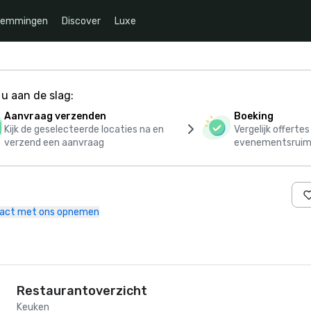
temmingen
Discover
Luxe
u aan de slag:
Aanvraag verzenden
Boeking
Kijk de geselecteerde locaties na en
Vergelijk offerte
verzend een aanvraag
evenementsruim
act met ons opnemen
Restaurantoverzicht
Keuken