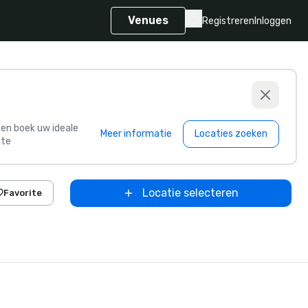
Venues
Registreren
Inloggen
s en boek uw ideale
Meer informatie
Locaties zoeken
te
Locatie selecteren
Favorite