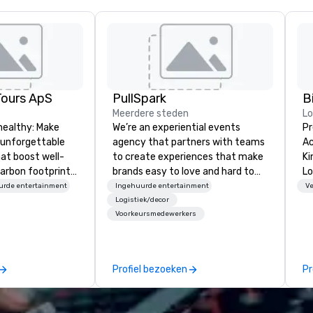
Tours ApS
PullSpark
B
Meerdere steden
L
healthy: Make
We’re an experiential events
Pr
 unforgettable
agency that partners with teams
Ac
hat boost well-
to create experiences that make
Kingdom
arbon footprints.
brands easy to love and hard to
Lo
 on the run with
forget. Most companies already
op
urde entertainment
Ingehuurde entertainment
Ve
ing guides.
know what makes them easy to
hi
Logistiek/decor
Voorkeursmedewerkers
love; we help teams design
fo
moments that truly stick backed
an
by our trademarked neuroscience
pr
tool, Nistinct.
m
Profiel bezoeken
Pr
ex
se
pl