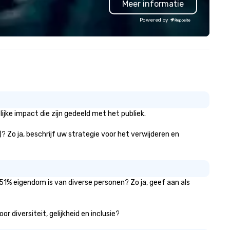
Meer informatie
ndon and throughout the UK.
Valley founder, explore the
 operate a fleet of 49–53
mindsets driving the world's
Powered by
ater executive coaches, all Euro
fastest-growing companies, 
/ ULEZ compliant, featuring air-
walk away with a practical
nditioning, reclining seats, PA
innovation playbook, SVEA
stem and USB charging, ideal
delivers programming that is
r group tours, airport transfers,
memorable, substantive, and
rporate visits, multi-day
uniquely rooted in the Valley. 
ineraries, and event logistics.
for groups of 10–200. Fully
customizable by industry,
seniority, and objectives.
jke impact die zijn gedeeld met het publiek.
)? Zo ja, beschrijf uw strategie voor het verwijderen en
 51% eigendom is van diverse personen? Zo ja, geef aan als
r diversiteit, gelijkheid en inclusie?