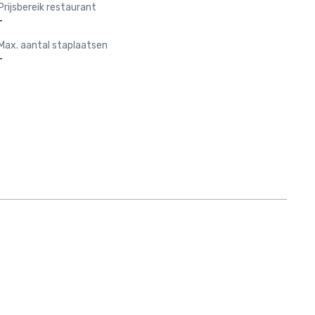
Prijsbereik restaurant
-
Max. aantal staplaatsen
-