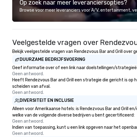
Op zoek naar meer leveranciersopties?
professional team of chauffeurs
and support staff; you will know
Browse voor meer leveranciers voor A/V, entertainment, 
quality when you travel with La
Costa Limousine.
Veelgestelde vragen over Rendezvous
Bekijk veelgestelde vragen van Rendezvous Bar and Grill over ge
DUURZAME BEDRIJFSVOERING
Geef informatie over of een link naar doelstellingen/strategie
Geen antwoord.
Heeft Rendezvous Bar and Grill een strategie die gericht is op h
scheiden van afval.
Geen antwoord.
DIVERSITEIT EN INCLUSIE
Alleen voor Amerikaanse hotels: is Rendezvous Bar and Grill en/
welke van de volgende diverse bedrijven u bent gecertificeerd:
Geen antwoord.
Indien van toepassing, kunt u een link opgeven naar het openbare
Geen antwoord.