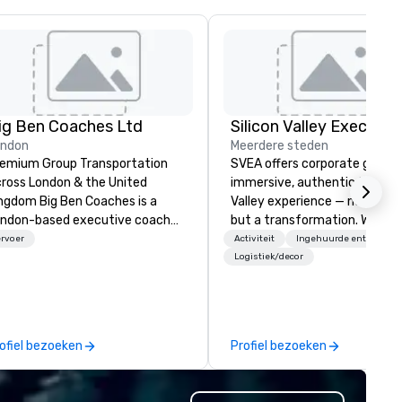
ig Ben Coaches Ltd
ondon
Meerdere steden
emium Group Transportation
SVEA offers corporate groups
ross London & the United
immersive, authentic Silicon
 Big Ben Coaches is a
Valley experience — not a tour
ndon-based executive coach
but a transformation. We des
erator specialising in reliable,
and facilitate custom execu
rvoer
Activiteit
Ingehuurde entertainm
gh-quality group transportation
innovation tours, learning
Logistiek/decor
r leisure, educational, corporate
sessions, innovation worksho
d MICE travel. Known for our
leadership intensives, and be
ofessionalism, punctuality, and
the-scenes tech culture
odern Mercedes-Benz
experiences for visiting
ofiel bezoeken
Profiel bezoeken
ecutive fleet, we provide
delegations, incentive groups
amless transport solutions for
corporate offsites. Whether 
anners delivering programmes in
group wants to think like a Sil