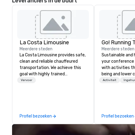
Leveranciers in de buurt
La Costa Limousine
Go! Running 
Meerdere steden
Meerdere steden
La Costa Limousine provides safe,
Sustainable and 
clean and reliable chauffeured
your conference
transportation. We achieve this
with activities t
goal with highly trained
being and lower c
chauffeurs, the newest vehicles
Explore the world
Vervoer
Activiteit
Ingehu
available and a commitment to
expert local runn
Five Star service. The difference
between La Costa Limousine and
other companies can be explained
using one word – quality. From our
Profiel bezoeken
Profiel bezoeken
perfectly maintained fleet of late
model luxury vehicles to the
highly experienced and