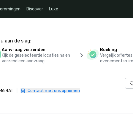
temmingen
Discover
Luxe
u aan de slag:
Aanvraag verzenden
Boeking
Kijk de geselecteerde locaties na en
Vergelijk offerte
verzend een aanvraag
evenementsruim
RM6 4AT
|
Contact met ons opnemen