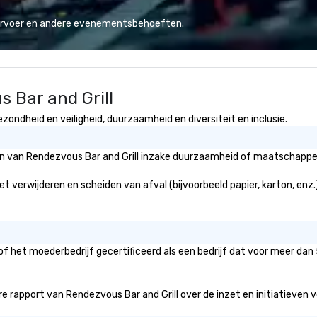
Lo
We
vervoer en andere evenementsbehoeften.
se
6 
co
sy
 Bar and Grill
fo
co
zondheid en veiligheid, duurzaamheid en diversiteit en inclusie.
it
ën van Rendezvous Bar and Grill inzake duurzaamheid of maatschappeli
et verwijderen en scheiden van afval (bijvoorbeeld papier, karton, enz.
of het moederbedrijf gecertificeerd als een bedrijf dat voor meer dan
 rapport van Rendezvous Bar and Grill over de inzet en initiatieven voo