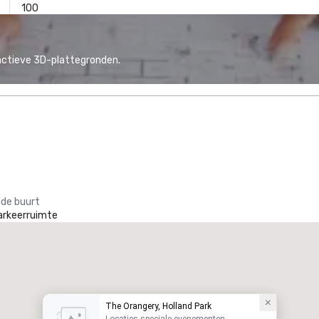
100
actieve 3D-plattegronden.
 de buurt
arkeerruimte
The Orangery, Holland Park
Locaties speciale evenementen