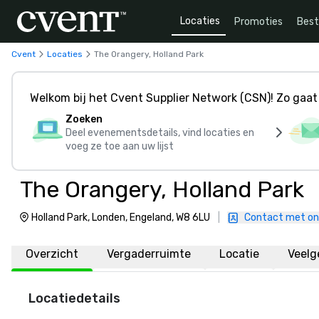
Locaties
Promoties
Bes
Cvent
Locaties
The Orangery, Holland Park
Welkom bij het Cvent Supplier Network (CSN)! Zo gaat 
Zoeken
Deel evenementsdetails, vind locaties en
voeg ze toe aan uw lijst
The Orangery, Holland Park
Holland Park, Londen, Engeland, W8 6LU
|
Contact met o
Overzicht
Vergaderruimte
Locatie
Veelg
Locatiedetails