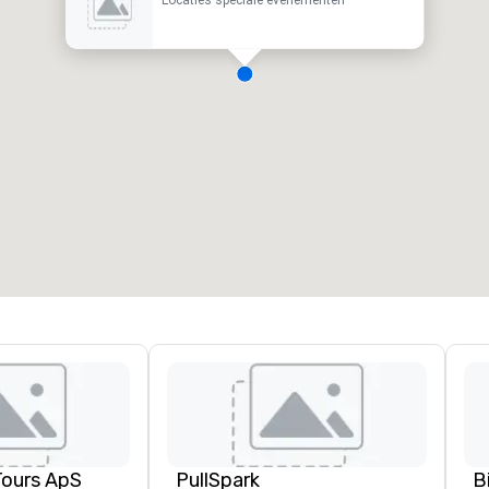
Tours ApS
PullSpark
B