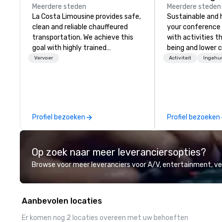
Meerdere steden
Meerdere steden
La Costa Limousine provides safe,
Sustainable and 
clean and reliable chauffeured
your conference
transportation. We achieve this
with activities t
goal with highly trained
being and lower c
chauffeurs, the newest vehicles
Explore the world
Vervoer
Activiteit
Ingehu
available and a commitment to
expert local runn
Five Star service. The difference
between La Costa Limousine and
other companies can be explained
using one word – quality. From our
Profiel bezoeken
Profiel bezoeken
perfectly maintained fleet of late
model luxury vehicles to the
highly experienced and
Op zoek naar meer leveranciersopties?
professional team of chauffeurs
and support staff; you will know
Browse voor meer leveranciers voor A/V, entertainment, 
quality when you travel with La
Costa Limousine.
Aanbevolen locaties
Er komen nog 2 locaties overeen met uw behoeften