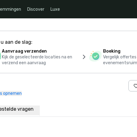
temmingen
Discover
Luxe
u aan de slag:
Aanvraag verzenden
Boeking
Kijk de geselecteerde locaties na en
Vergelijk offerte
verzend een aanvraag
evenementsruim
ns opnemen
estelde vragen