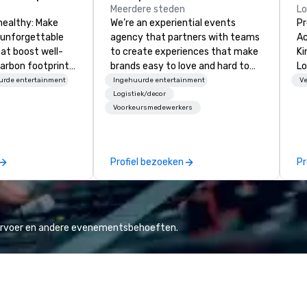
Meerdere steden
L
healthy: Make
We’re an experiential events
Pr
 unforgettable
agency that partners with teams
Ac
hat boost well-
to create experiences that make
Kingdom
arbon footprints.
brands easy to love and hard to
Lo
 on the run with
forget. Most companies already
op
urde entertainment
Ingehuurde entertainment
Ve
ing guides.
know what makes them easy to
hi
Logistiek/decor
Voorkeursmedewerkers
love; we help teams design
fo
moments that truly stick backed
an
by our trademarked neuroscience
pr
tool, Nistinct.
m
Profiel bezoeken
Pr
ex
se
pl
Lo
We
vervoer en andere evenementsbehoeften.
se
6 
co
sy
fo