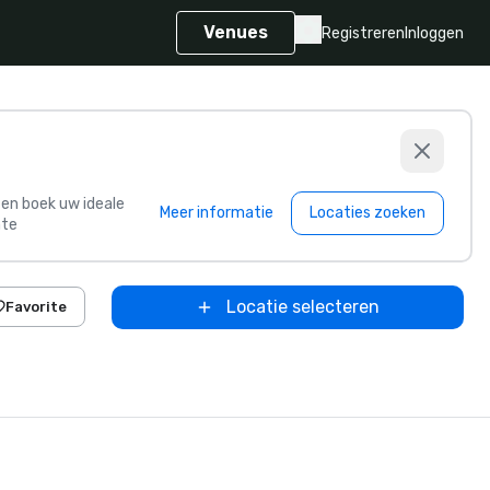
Venues
Registreren
Inloggen
s en boek uw ideale
Meer informatie
Locaties zoeken
te
Locatie selecteren
Favorite