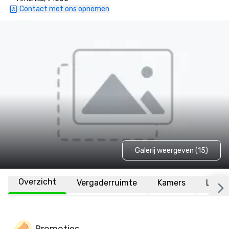
Contact met ons opnemen
Galerij weergeven (15)
Overzicht
Vergaderruimte
Kamers
Locat
Promoties