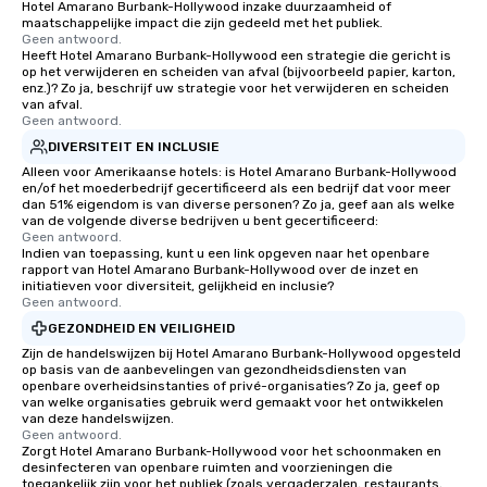
Hotel Amarano Burbank-Hollywood inzake duurzaamheid of
maatschappelijke impact die zijn gedeeld met het publiek.
Geen antwoord.
Heeft Hotel Amarano Burbank-Hollywood een strategie die gericht is
op het verwijderen en scheiden van afval (bijvoorbeeld papier, karton,
enz.)? Zo ja, beschrijf uw strategie voor het verwijderen en scheiden
van afval.
Geen antwoord.
DIVERSITEIT EN INCLUSIE
Alleen voor Amerikaanse hotels: is Hotel Amarano Burbank-Hollywood
en/of het moederbedrijf gecertificeerd als een bedrijf dat voor meer
dan 51% eigendom is van diverse personen? Zo ja, geef aan als welke
van de volgende diverse bedrijven u bent gecertificeerd:
Geen antwoord.
Indien van toepassing, kunt u een link opgeven naar het openbare
rapport van Hotel Amarano Burbank-Hollywood over de inzet en
initiatieven voor diversiteit, gelijkheid en inclusie?
Geen antwoord.
GEZONDHEID EN VEILIGHEID
Zijn de handelswijzen bij Hotel Amarano Burbank-Hollywood opgesteld
op basis van de aanbevelingen van gezondheidsdiensten van
openbare overheidsinstanties of privé-organisaties? Zo ja, geef op
van welke organisaties gebruik werd gemaakt voor het ontwikkelen
van deze handelswijzen.
Geen antwoord.
Zorgt Hotel Amarano Burbank-Hollywood voor het schoonmaken en
desinfecteren van openbare ruimten and voorzieningen die
toegankelijk zijn voor het publiek (zoals vergaderzalen, restaurants,