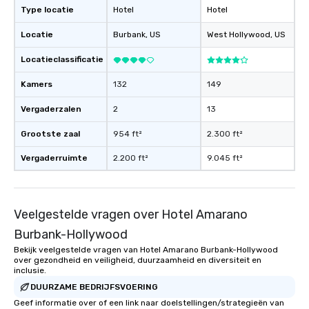
Type locatie
Hotel
Hotel
prior experience is needed. 
will receive training o
Locatie
Burbank
, US
West Hollywood
, US
mini-car and driving ru
road. Each vehicle seats 
Locatieclassificatie
drivers must be 21 or o
Kamers
132
149
drivers license (intern
license accepted). All passengers
Vergaderzalen
2
13
must be 6 years or older. If 
people are 21 with a va
Grootste zaal
954 ft²
2.300 ft²
license they can switc
Vergaderruimte
2.200 ft²
9.045 ft²
anytime. Maximum height is 6’3” when
riding with a passenger
reservation is for 2 pe
vehicle. We will provid
Veelgestelde vragen over Hotel Amarano
Burbank-Hollywood
Bekijk veelgestelde vragen van Hotel Amarano Burbank-Hollywood
over gezondheid en veiligheid, duurzaamheid en diversiteit en
inclusie.
DUURZAME BEDRIJFSVOERING
Geef informatie over of een link naar doelstellingen/strategieën van