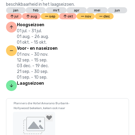
beschikbaarheid in het laagseizoen.
jan
feb
mrt
apr
mei
jun
jul
aug
sep
okt
nov
dec
Hoogseizoen
01 jul. - 31 jul.
01 aug. - 26 aug.
01 okt. - 15 okt.
Voor- en naseizoen
01 nov. - 30 nov.
12 sep. - 15 sep.
03 dec. - 19 dec.
21 sep. - 30 sep.
01 sep. - 10 sep.
Laagseizoen
Planners die Hotel Amarano Burbank-
Hollywood bekeken, keken ook naar