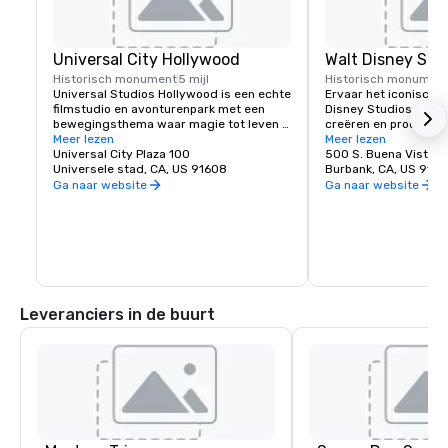
Universal City Hollywood
Walt Disney Stu
Historisch monument
5 mijl
Historisch monumen
Universal Studios Hollywood is een echte 
Ervaar het iconische 
filmstudio en avonturenpark met een 
Disney Studios. Al me
bewegingsthema waar magie tot leven 
creëren en producere
komt.

Meer lezen
magische films, verha
Meer lezen
Universal City Plaza 100
avonturen, van „Treas
500 S. Buena Vista S
Neem een kijkje achter de schermen 
Universele stad, CA, US 91608
tot Beauty and the Be
Burbank, CA, US 9152
tijdens de wereldberoemde Studio Tour 
Studiorondleidingen zi
Ga naar website
Ga naar website
en ontdek waar Hollywoodfilms worden 
voor leden van de Dis
gemaakt. Dit geweldige park biedt 
reisroutes van Adven
spannende attracties, shows en 
attracties die je naar de grootste films 
ter wereld brengen, zoals Jurassic Park. 
Ga naar Universal CityWalk voor een 
leuke winkel-, eet- en 
entertainmentervaring.
Leveranciers in de buurt