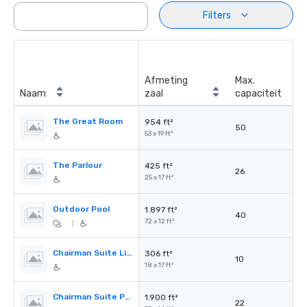
Filters
Afmeting
Max.
Naam
zaal
capaciteit
The Great Room
954 ft²
50
53 x 19 ft²
The Parlour
425 ft²
26
25 x 17 ft²
Outdoor Pool
1.897 ft²
40
72 x 12 ft²
|
Chairman Suite Living Room
306 ft²
10
18 x 17 ft²
Chairman Suite Patio
1.900 ft²
22