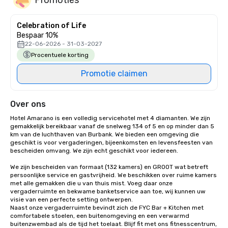
Celebration of Life
Bespaar 10%
22-06-2026 - 31-03-2027
Procentuele korting
Promotie claimen
Over ons
Hotel Amarano is een volledig servicehotel met 4 diamanten. We zijn 
gemakkelijk bereikbaar vanaf de snelweg 134 of 5 en op minder dan 5 
km van de luchthaven van Burbank. We bieden een omgeving die 
geschikt is voor vergaderingen, bijeenkomsten en levensfeesten van 
bescheiden omvang. We zijn echt geschikt voor iedereen.

We zijn bescheiden van formaat (132 kamers) en GROOT wat betreft 
persoonlijke service en gastvrijheid. We beschikken over ruime kamers 
met alle gemakken die u van thuis mist. Voeg daar onze 
vergaderruimte en bekwame banketservice aan toe, wij kunnen uw 
visie van een perfecte setting ontwerpen. 

Naast onze vergaderruimte bevindt zich de FYC Bar + Kitchen met 
comfortabele stoelen, een buitenomgeving en een verwarmd 
buitenzwembad als de tijd het toelaat. Blijf fit met ons fitnesscentrum, 