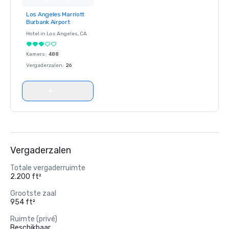
Los Angeles Marriott
Removed from
Burbank Airport
favorites
Hotel in
Los Angeles
, CA
Kamers
:
488
Vergaderzalen
:
26
Vergaderzalen
Totale vergaderruimte
2.200 ft²
Grootste zaal
954 ft²
Ruimte (privé)
Beschikbaar