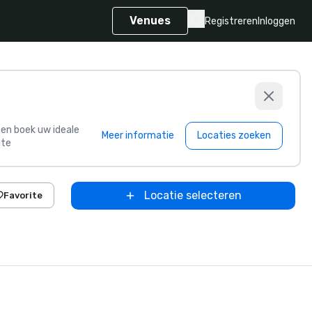
Venues
Registreren
Inloggen
s en boek uw ideale
Meer informatie
Locaties zoeken
te
Locatie selecteren
Favorite