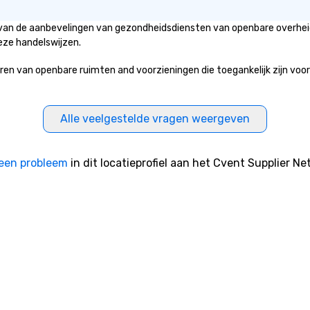
Re
is van de aanbevelingen van gezondheidsdiensten van openbare overheid
of
eze handelswijzen.
sy
Vi
n van openbare ruimten and voorzieningen die toegankelijk zijn voor h
pe
ae
a 
No
Alle veelgestelde vragen weergeven
bo
an
sp
een probleem
in dit locatieprofiel aan het Cvent Supplier Ne
en
so
co
in
en
th
No
ex
we
ar