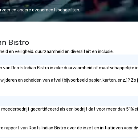
eryone’s needs
combination of innovative cuisine
ap
rough packages
and refined service to the worlds’
"R
vervoer en andere evenementsbehoeften.
tions. Don’t
most renowned and demanding
au
s perfectly safe.
corporate, cultural and
Sp
rotective gear
entertainment clients.
me
vi
an Bistro
 Gloves – Vest
in
weapons/ tools
th
id en veiligheid, duurzaamheid en diversiteit en inclusie.
co
 care
Ho
ry about a thing,
do
ën van Roots Indian Bistro inzake duurzaamheid of maatschappelijke im
 a lone wolf, with
mu
s- or with a
at
rwijderen en scheiden van afval (bijvoorbeeld papier, karton, enz.)? Zo
antic date night.
st
in
lu
en
t moederbedrijf gecertificeerd als een bedrijf dat voor meer dan 51% 
co
ex
Be
rapport van Roots Indian Bistro over de inzet en initiatieven voor dive
pi
No