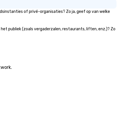
pertoire: A library of hundreds
sinstanties of privé-organisaties? Zo ja, geef op van welke
 modern hits rearranged with
ncopation, swing, and soul. ►
sual Sophistication: Our
et publiek (zoals vergaderzalen, restaurants, liften, enz.)? Zo
rformers reflect the "Nouveau"
sthetic—classic elegance with
modern edge. By choosing Pop
uveau Jazz, you aren't just
oking a band; you are securing
 immersive experience. We
ecialize in that "golden hour"
twork.
ergy—where the music is
phisticated enough for
cktails and conversation, yet
fectious enough to keep guests
gaged and energized
roughout the night. ► Pop
uveau has decades of
perience performing at
ddings all over the planet! We
e ready to provide you with the