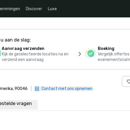
temmingen
Discover
Luxe
u aan de slag:
Aanvraag verzenden
Boeking
Kijk de geselecteerde locaties na en
Vergelijk offerte
verzend een aanvraag
evenementsruim
Amerika, 90046
|
Contact met ons opnemen
estelde vragen