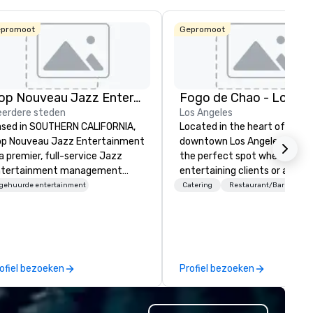
promoot
Gepromoot
Pop Nouveau Jazz Entertainment
erdere steden
Los Angeles
sed in SOUTHERN CALIFORNIA,
Located in the heart of
p Nouveau Jazz Entertainment
downtown Los Angeles, Fogo L
 a premier, full-service Jazz
the perfect spot whether
ntertainment management
entertaining clients or a nigh
mpany specializing in a
with friends. We are just a sh
ngehuurde entertainment
Catering
Restaurant/Bar
phisticated, cross-genre
walk from LA Live and Staple
sical experience we call "Pop
Center and just steps from 
uveau Jazz." Our mission is to
of the city’s most prominent
eate and curate memorable live
hotels. With a variety of
zz entertainment experiences
differentiated menus for all
ofiel bezoeken
Profiel bezoeken
at your clients and audiences
dayparts including lunch, dinn
lk about with enthusiasm after
weekend brunch and group din
 event! ► What makes our
plus full-service catering and