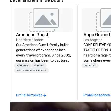
Leveranciers in de buurt
American Guest
Rage Ground
Meerdere steden
Los Angeles
Our American Guest family builds
COME RELIEVE Y
generations of experience into
TAKE IT OUT ON U
every travel program. Since 2002,
heard of a rage r
our mission has been to capture
somewhere every
the imagination of your corporate
take out their an
Activiteit
Vervoer
Activiteit
guests with tailored incentives,
and pure, let it al
Voorkeursmedewerkers
events, meetings, and VIP travel
Rage Ground. We 
experiences throughout the USA
Angeles and here
and beyond. From initial contact,
provide a safe, 
through planning, sourcing,
for those seeking
Profiel bezoeken
Profiel bezoeken
contracting, and on-site
destructive desi
management, we treat your
seeking new exper
project as if we were the client.
utmost desire to