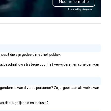
Meer informatie
proach special is the
contactless takeout and deli
ecognition Factor." When an
options, guests can discover
Powered by
dience hears a familiar Britany
something new at every turn
ears, Bruno Mars, or Beatles
lody reimagined through a
ntage 1940s lens, it creates an
stant "aha!" moment. It invites
e audience to lean in, sparking
nversation and connection. ►
w We Elevate Your Event: We
n’t just provide background
pact die zijn gedeeld met het publiek.
sic; we provide a curated
mosphere. Whether it’s a high-
 ja, beschrijf uw strategie voor het verwijderen en scheiden van
akes corporate gala, an
timate boutique wedding, or a
xury brand launch, our
sembles are styled and
eigendom is van diverse personen? Zo ja, geef aan als welke van
ached to match the aesthetic
cellence of your venue. ►
spoke Curation: From solo "Noir"
rsiteit, gelijkheid en inclusie?
anists to full "Big Band" Pop
uveau orchestras. Versatile