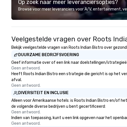
Op zoek naar meer leveranciersopties?
Our personal network of global
options to fit ev
suppliers helps us bring your vision
and cravings th
Browse voor meer leveranciers voor A/V, entertainment, 
to life. With genuine passion, an
and customizable op
international team, and American
worry though, it’
hospitality, we deliver our promise:
We provide full p
your business matters.
including: – Coveralls – Hard hat
Veelgestelde vragen over Roots Indi
with face mask –
We also provide 
Bekijk veelgestelde vragen van Roots Indian Bistro over gezondhe
such as: – Pipes – Bats – Mallets –
DUURZAME BEDRIJFSVOERING
And items to break We’ll take
of you, don’t wor
Geef informatie over of een link naar doelstellingen/strategie
darlings. Come as
Geen antwoord.
a group of friend
Heeft Roots Indian Bistro een strategie die gericht is op het ve
partner for a rom
afval.
Geen antwoord.
DIVERSITEIT EN INCLUSIE
Alleen voor Amerikaanse hotels: is Roots Indian Bistro en/of he
de volgende diverse bedrijven u bent gecertificeerd:
Geen antwoord.
Indien van toepassing, kunt u een link opgeven naar het openbare 
Geen antwoord.