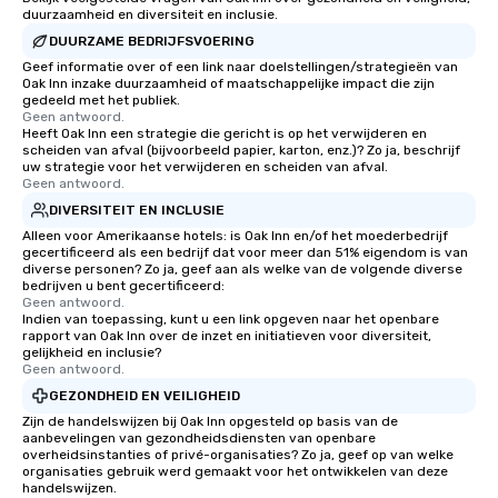
duurzaamheid en diversiteit en inclusie.
DUURZAME BEDRIJFSVOERING
Geef informatie over of een link naar doelstellingen/strategieën van
Oak Inn inzake duurzaamheid of maatschappelijke impact die zijn
gedeeld met het publiek.
Geen antwoord.
Heeft Oak Inn een strategie die gericht is op het verwijderen en
scheiden van afval (bijvoorbeeld papier, karton, enz.)? Zo ja, beschrijf
uw strategie voor het verwijderen en scheiden van afval.
Geen antwoord.
DIVERSITEIT EN INCLUSIE
Alleen voor Amerikaanse hotels: is Oak Inn en/of het moederbedrijf
gecertificeerd als een bedrijf dat voor meer dan 51% eigendom is van
diverse personen? Zo ja, geef aan als welke van de volgende diverse
bedrijven u bent gecertificeerd:
Geen antwoord.
Indien van toepassing, kunt u een link opgeven naar het openbare
rapport van Oak Inn over de inzet en initiatieven voor diversiteit,
gelijkheid en inclusie?
Geen antwoord.
GEZONDHEID EN VEILIGHEID
Zijn de handelswijzen bij Oak Inn opgesteld op basis van de
aanbevelingen van gezondheidsdiensten van openbare
overheidsinstanties of privé-organisaties? Zo ja, geef op van welke
organisaties gebruik werd gemaakt voor het ontwikkelen van deze
handelswijzen.