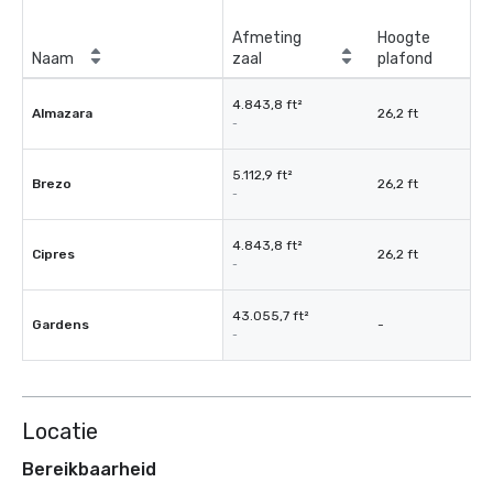
Afmeting
Hoogte
Naam
zaal
plafond
4.843,8 ft²
Almazara
26,2 ft
-
5.112,9 ft²
Brezo
26,2 ft
-
4.843,8 ft²
Cipres
26,2 ft
-
43.055,7 ft²
Gardens
-
-
Locatie
Bereikbaarheid