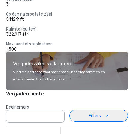
3
Op één na grootste zaal
5.112,9 ft²
Ruimte (buiten)
322.917 ft²
Max. aantal staplaatsen
1.500
Vergaderzalen verkennen
Vind de perfecte zaal met opstellingsdiagrammen en
interactieve 3D-plattegronden.
Vergaderruimte
Deelnemers
Filters