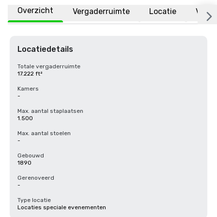
Overzicht
Vergaderruimte
Locatie
Veelg
Locatiedetails
Totale vergaderruimte
17.222 ft²
Kamers
-
Max. aantal staplaatsen
1.500
Max. aantal stoelen
-
Gebouwd
1890
Gerenoveerd
-
Type locatie
Locaties speciale evenementen