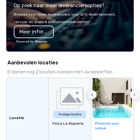
Op zoek naar meer leveranciersopties?
world's fastest-growi
or walk away with a pr
Browse voor meer leveranciers voor A/V, entertainment,
innovation playbook, S
vervoer en andere evenementsbehoeften.
programming that is 
Meer informatie
substantive, and uniqu
the Valley. Ideal for g
Powered by
Fully customizable by 
seniority, and objectiv
Aanbevolen locaties
Er komen nog 2 locaties overeen met uw behoeften
Huidige locatie
Locatie
Finca La Alquería
Promote your
venue