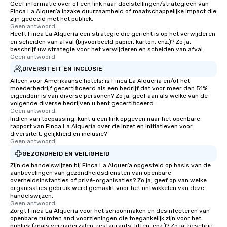
Geef informatie over of een link naar doelstellingen/strategieën van
Finca La Alquería inzake duurzaamheid of maatschappelijke impact die
zijn gedeeld met het publiek.
Geen antwoord.
Heeft Finca La Alquería een strategie die gericht is op het verwijderen
en scheiden van afval (bijvoorbeeld papier, karton, enz.)? Zo ja,
beschrijf uw strategie voor het verwijderen en scheiden van afval.
Geen antwoord.
DIVERSITEIT EN INCLUSIE
Alleen voor Amerikaanse hotels: is Finca La Alquería en/of het
moederbedrijf gecertificeerd als een bedrijf dat voor meer dan 51%
eigendom is van diverse personen? Zo ja, geef aan als welke van de
volgende diverse bedrijven u bent gecertificeerd:
Geen antwoord.
Indien van toepassing, kunt u een link opgeven naar het openbare
rapport van Finca La Alquería over de inzet en initiatieven voor
diversiteit, gelijkheid en inclusie?
Geen antwoord.
GEZONDHEID EN VEILIGHEID
Zijn de handelswijzen bij Finca La Alquería opgesteld op basis van de
aanbevelingen van gezondheidsdiensten van openbare
overheidsinstanties of privé-organisaties? Zo ja, geef op van welke
organisaties gebruik werd gemaakt voor het ontwikkelen van deze
handelswijzen.
Geen antwoord.
Zorgt Finca La Alquería voor het schoonmaken en desinfecteren van
openbare ruimten and voorzieningen die toegankelijk zijn voor het
publiek (zoals vergaderzalen, restaurants, liften, enz.)? Zo ja, beschrijf