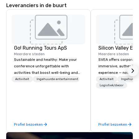
Leveranciers in de buurt
Go! Running Tours ApS
Meerdere steden
Meerdere steden
Sustainable and healthy: Make your
SVEA offers corporate
conference unforgettable with
immersive, authentic S
activities that boost well-being and
experience — not a tour
lower carbon footprints. Explore the
transformation. We de
Activiteit
Ingehuurde entertainment
Activiteit
Ingehuurde
world on the run with expert local
facilitate custom exec
Logistiek/decor
running guides.
tours, learning session
workshops, leadership
behind-the-scenes tec
experiences for visiti
incentive groups, and
Profiel bezoeken
Profiel bezoeken
offsites. Whether your
think like a Silicon Val
explore the mindsets d