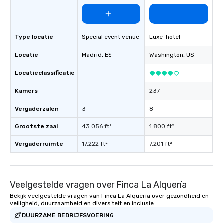
Type locatie
Special event venue
Luxe-hotel
Locatie
Madrid
, ES
Washington
, US
Locatieclassificatie
-
Kamers
-
237
Vergaderzalen
3
8
Grootste zaal
43.056 ft²
1.800 ft²
Vergaderruimte
17.222 ft²
7.201 ft²
Veelgestelde vragen over Finca La Alquería
Bekijk veelgestelde vragen van Finca La Alquería over gezondheid en
veiligheid, duurzaamheid en diversiteit en inclusie.
DUURZAME BEDRIJFSVOERING