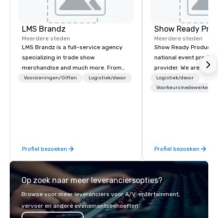
LMS Brandz
Show Ready Prod
Meerdere steden
Meerdere steden
LMS Brandz is a full-service agency
Show Ready Production
specializing in trade show
national event product
merchandise and much more. From
provider. We are your 
booth giveaways and branded apparel
production partner fro
Voorzieningen/Giften
Logistiek/decor
Logistiek/decor
to executive gifting, displays,
finish. Our team is ded
Voorkeursmedewerkers
banners, signage, fulfillment,
making sure we begin w
logistics, shipping, along with e-
and leave you and you
commerce solutions we handle it all.
inspired by the experi
While there are many promotional
companies to choose from, our 20+
Profiel bezoeken
Profiel bezoeken
years of industry experience and
commitment to exceptional customer
service set us apart. We deliver
Op zoek naar meer leveranciersopties?
smart, reliable solutions designed to
make the end-user experience
Browse voor meer leveranciers voor A/V, entertainment,
seamless from start to finish. We are
vervoer en andere evenementsbehoeften.
also a certified WOSB.