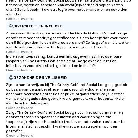
Heeft The Grizzly Golf and Social Lodge een strategie die gericht is op
het verwijderen en scheiden van afval (bijvoorbeeld papier, karton,
enz.)? Zo ja, beschrijf uw strategie voor het verwijderen en scheiden
van afval.
Geen antwoord.
DIVERSITEIT EN INCLUSIE
Alleen voor Amerikaanse hotels: is The Grizzly Golf and Social Lodge
en/of het moederbedrijf gecertificeerd als een bedrijf dat voor meer
dan 51% eigendom is van diverse personen? Zo ja, geef aan als welke
van de volgende diverse bedrijven u bent gecertificeerd:
Geen antwoord.
Indien van toepassing, kunt u een link opgeven naar het openbare
rapport van The Grizzly Golf and Social Lodge over de inzet en
initiatieven voor diversiteit, gelijkheid en inclusie?
Geen antwoord.
GEZONDHEID EN VEILIGHEID
Zijn de handelswijzen bij The Grizzly Golf and Social Lodge opgesteld
op basis van de aanbevelingen van gezondheidsdiensten van
openbare overheidsinstanties of privé-organisaties? Zo ja, geef op
van welke organisaties gebruik werd gemaakt voor het ontwikkelen
van deze handelswijzen.
Geen antwoord.
Zorgt The Grizzly Golf and Social Lodge voor het schoonmaken en
desinfecteren van openbare ruimten and voorzieningen die
toegankelijk zijn voor het publiek (zoals vergaderzalen, restaurants,
liften, enz.)? Zo ja, beschrijf welke nieuwe maatregelen worden
getroffen.
Geen antwoord.