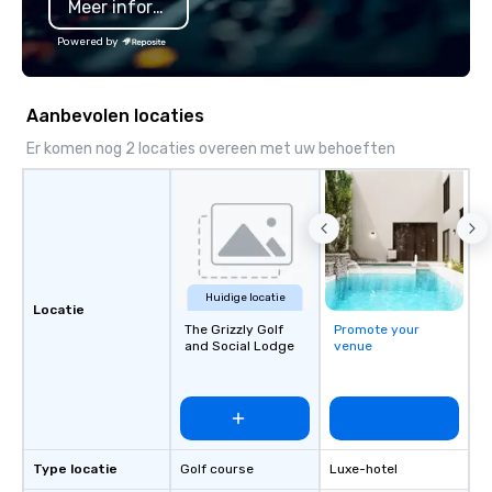
Meer informatie
Powered by
Aanbevolen locaties
Er komen nog 2 locaties overeen met uw behoeften
Huidige locatie
Locatie
The Grizzly Golf
Promote your
and Social Lodge
venue
Type locatie
Golf course
Luxe-hotel