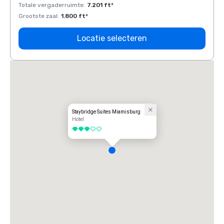
Totale vergaderruimte
:
7.201 ft²
Total
Grootste zaal
:
1.800 ft²
Groots
Locatie selecteren
Staybridge Suites Miamisburg
Hotel
3 van 5