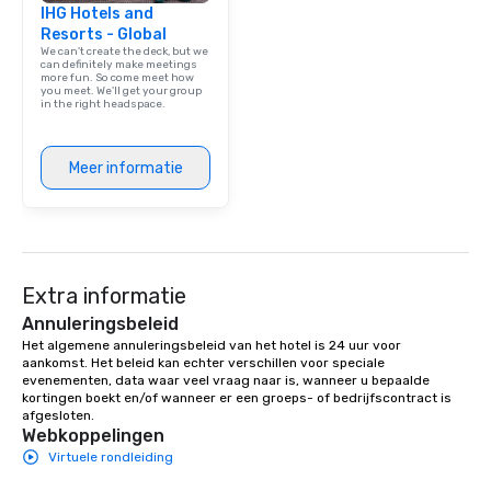
IHG Hotels and
Resorts - Global
We can't create the deck, but we
can definitely make meetings
more fun. So come meet how
you meet. We'll get your group
in the right headspace.
Meer informatie
Extra informatie
Annuleringsbeleid
Het algemene annuleringsbeleid van het hotel is 24 uur voor 
aankomst. Het beleid kan echter verschillen voor speciale 
evenementen, data waar veel vraag naar is, wanneer u bepaalde 
kortingen boekt en/of wanneer er een groeps- of bedrijfscontract is 
afgesloten.
Webkoppelingen
Virtuele rondleiding