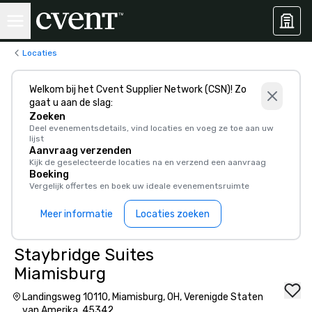
Locaties
Welkom bij het Cvent Supplier Network (CSN)! Zo
gaat u aan de slag:
Zoeken
Deel evenementsdetails, vind locaties en voeg ze toe aan uw
lijst
Aanvraag verzenden
Kijk de geselecteerde locaties na en verzend een aanvraag
Boeking
Vergelijk offertes en boek uw ideale evenementsruimte
Meer informatie
Locaties zoeken
Staybridge Suites
Miamisburg
Landingsweg 10110, Miamisburg, OH, Verenigde Staten
van Amerika, 45342