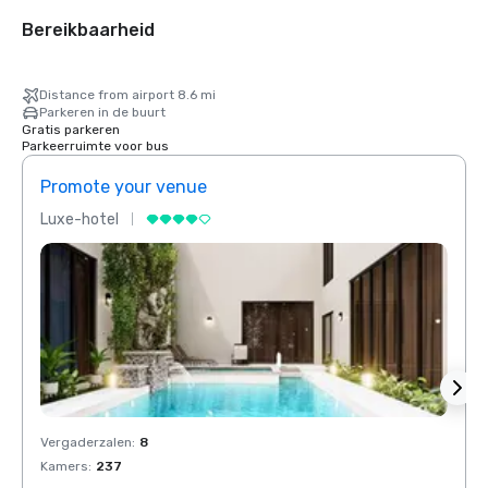
Bereikbaarheid
Distance from airport 8.6 mi
Parkeren in de buurt
Gratis parkeren
Parkeerruimte voor bus
Promote your venue
Prom
Luxe-hotel
Luxe-
Vergaderzalen
:
8
Verga
Kamers
:
237
Kamer