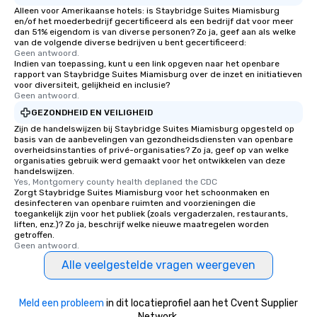
Alleen voor Amerikaanse hotels: is Staybridge Suites Miamisburg
en/of het moederbedrijf gecertificeerd als een bedrijf dat voor meer
dan 51% eigendom is van diverse personen? Zo ja, geef aan als welke
van de volgende diverse bedrijven u bent gecertificeerd:
Geen antwoord.
Indien van toepassing, kunt u een link opgeven naar het openbare
rapport van Staybridge Suites Miamisburg over de inzet en initiatieven
voor diversiteit, gelijkheid en inclusie?
Geen antwoord.
GEZONDHEID EN VEILIGHEID
Zijn de handelswijzen bij Staybridge Suites Miamisburg opgesteld op
basis van de aanbevelingen van gezondheidsdiensten van openbare
overheidsinstanties of privé-organisaties? Zo ja, geef op van welke
organisaties gebruik werd gemaakt voor het ontwikkelen van deze
handelswijzen.
Yes, Montgomery county health deplaned the CDC
Zorgt Staybridge Suites Miamisburg voor het schoonmaken en
desinfecteren van openbare ruimten and voorzieningen die
toegankelijk zijn voor het publiek (zoals vergaderzalen, restaurants,
liften, enz.)? Zo ja, beschrijf welke nieuwe maatregelen worden
getroffen.
Geen antwoord.
Alle veelgestelde vragen weergeven
Meld een probleem
in dit locatieprofiel aan het Cvent Supplier
Network.