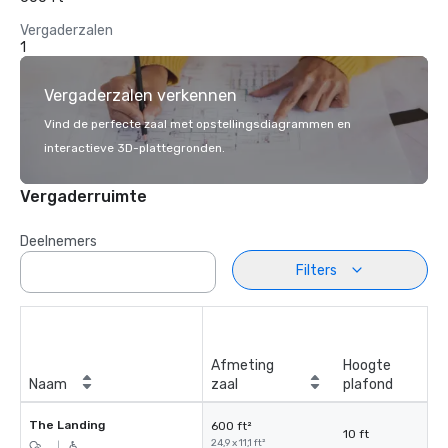
Vergaderzalen
1
Vergaderzalen verkennen
Vind de perfecte zaal met opstellingsdiagrammen en
interactieve 3D-plattegronden.
Vergaderruimte
Deelnemers
Filters
Afmeting
Hoogte
Naam
zaal
plafond
The Landing
600 ft²
10 ft
24,9 x 11,1 ft²
|