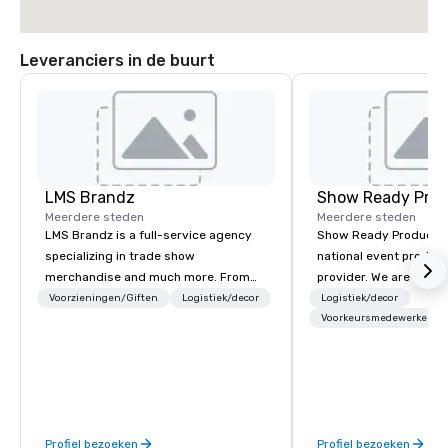
Leveranciers in de buurt
LMS Brandz
Show Ready Prod
Meerdere steden
Meerdere steden
LMS Brandz is a full-service agency
Show Ready Production
specializing in trade show
national event product
merchandise and much more. From
provider. We are your 
booth giveaways and branded apparel
production partner fro
Voorzieningen/Giften
Logistiek/decor
Logistiek/decor
to executive gifting, displays,
finish. Our team is ded
Voorkeursmedewerkers
banners, signage, fulfillment,
making sure we begin w
logistics, shipping, along with e-
and leave you and you
commerce solutions we handle it all.
inspired by the experi
While there are many promotional
companies to choose from, our 20+
Profiel bezoeken
Profiel bezoeken
years of industry experience and