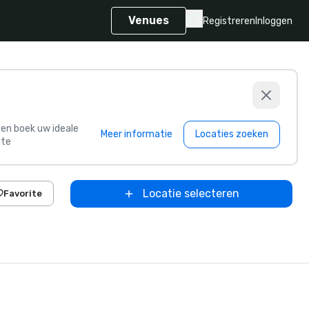
Venues
Registreren
Inloggen
s en boek uw ideale
Meer informatie
Locaties zoeken
te
Locatie selecteren
Favorite