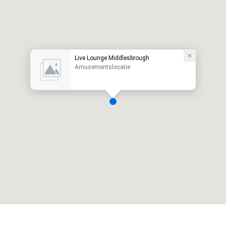
Live Lounge Middlesbrough
Amusementslocatie