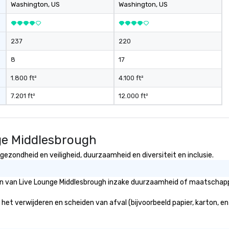
thro
Washington
, US
Washington
, US
fo
mi
gr
237
220
m
8
17
1.800 ft²
4.100 ft²
7.201 ft²
12.000 ft²
ge Middlesbrough
ezondheid en veiligheid, duurzaamheid en diversiteit en inclusie.
eën van Live Lounge Middlesbrough inzake duurzaamheid of maatschappel
het verwijderen en scheiden van afval (bijvoorbeeld papier, karton, enz