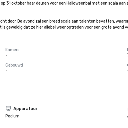
 31 oktober haar deuren voor een Halloweenbal met een scala aan acts
 nacht door. De avond zal een breed scala aan talenten bevatten, waa
t is geweldig dat ze hier allebei weer optreden voor een grote avond vo
Kamers
-
Gebouwd
-
Apparatuur
Podium