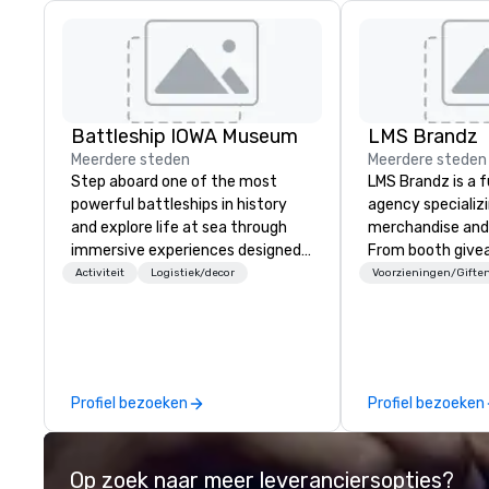
Battleship IOWA Museum
LMS Brandz
Meerdere steden
Meerdere steden
Step aboard one of the most
LMS Brandz is a f
powerful battleships in history
agency specializ
and explore life at sea through
merchandise and
immersive experiences designed
From booth give
for all ages. From self-guided
branded apparel 
Activiteit
Logistiek/decor
Voorzieningen/Gifte
tours and scavenger hunts with
gifting, displays,
Vicky the Dog to exclusive crew-
fulfillment, logist
led journeys through restricted
along with e-co
areas, there’s an adventure for
we handle it all. While there are
every explorer. Whether you’re
many promotiona
Profiel bezoeken
Profiel bezoeken
retracing the steps of U.S.
choose from, our
Presidents, climbing into massive
industry experie
gun turrets, descending into the
commitment to 
Op zoek naar meer leveranciersopties?
heart of the engineering spaces,
customer service