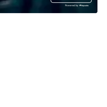
ternational awards, appeared on
motivate their teams. Here is
Powered by
levision over 70 times,
snapshot of one of our latest
rformed in 3 World Tours with
virtual events. As a forward-
e most viral sports team on the
thinking full production servi
anet as The Savannah Bananas’
agency that truly understan
gician First Base Coach, and
branding and the corporate w
bsequently launched my very
we always put our clients first
n theater tour - "The Game
Today, we are more than ever
anging Magic Tour: The World's
committed to deliver positiv
ly Magic Show For Sports Fans."
lasting brand experiences th
foster results. And we do so 
periential style of magic
bringing the VIBE of your bus
lowed me to help companies
to life.
sted on the fortune-500, mom-
d-pop businesses, new start-
s, Major League sports teams,
rld-Series Champions, A-List
lebrities, and private groups
ross the country break down
lls, get to know each other, and
eate LASTING memories