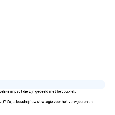
ugh magic. | If you're looking
r a personable, engaging, and
nd blowing experience for your
oup - send me/my team a
essage!
ijke impact die zijn gedeeld met het publiek.
.)? Zo ja, beschrijf uw strategie voor het verwijderen en