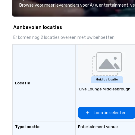
or racing against time to save the
deliver smart, rel
Browse voor meer leveranciers voor A/V, entertainment, 
ship in a thrilling escape challenge
designed to mak
— each experience brings the ship
experience seam
to life in unforgettable ways.
to finish. We are also a certified
Aanbevolen locaties
WOSB.
Er komen nog 2 locaties overeen met uw behoeften
Huidige locatie
Locatie
Live Lounge Middlesbrough
Locatie selecteren
Type locatie
Entertainment venue