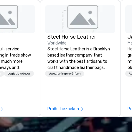
Steel Horse Leather
J
Worldwide
Me
ull-service
Steel Horse Leather is a Brooklyn
He
ing in trade show
based leather company that
gr
 much more.
works with the best artisans to
my
aways and
craft handmade leather bags,
ol
to executive
backpacks, duffel bags,
fo
n
Logistiek/decor
Voorzieningen/Giften
Ac
 banners, signage,
messenger bags, and more. All of
qu
ics, shipping,
our bags are heirloom quality and
th
mmerce solutions
are crafted using only full grain
create. 
leather and are built to last.
en
l companies to
Embark on a journey into the
ov
Profiel bezoeken
Pr
 20+ years of
world of impeccable
te
nce and
craftsmanship with our exclusive
Su
exceptional
collection of handmade leather
be
 set us apart. We
bags. Our range includes
STORY. |