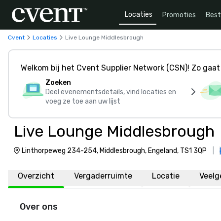
Locaties
Promoties
Bes
Cvent
Locaties
Live Lounge Middlesbrough
Welkom bij het Cvent Supplier Network (CSN)! Zo gaat 
Zoeken
Deel evenementsdetails, vind locaties en
voeg ze toe aan uw lijst
Live Lounge Middlesbrough
Linthorpeweg 234-254, Middlesbrough, Engeland, TS1 3QP
|
Overzicht
Vergaderruimte
Locatie
Veelg
Over ons