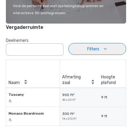
Vind de perfecte zaal met opstellingsdiagrammen en
interactieve 3D-plattegronden.
Vergaderruimte
Deelnemers
Filters
Afmeting
Hoogte
Naam
zaal
plafond
Tuscany
900 ft²
9 ft
45 x 20 ft²
Monaco Boardroom
300 ft²
9 ft
14 x 21,5 ft²