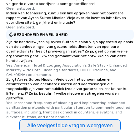
volgende diverse bedrijven u bent gecertificeerd:
Geen antwoord.
Indien van toepassing, kunt u een link opgeven naar het openbare
rapport van Ayres Suites Mission Viejo over de inzet en initiatieven
voor diversiteit, gelijkheid en inclusie?
Geen antwoord.
GEZONDHEID EN VEILIGHEID
Zijn de handelswijzen bij Ayres Suites Mission Viejo opgesteld op basis
van de aanbevelingen van gezondheidsdiensten van openbare
overheidsinstanties of privé-organisaties? Zo ja, geef op van welke
organisaties gebruik werd gemaakt voor het ontwikkelen van deze
handelswijzen.
Yes, American Hotel & Lodging Association's Safe Stay - Enhanced 
Industry Wide Hotel Cleaning Standards, CDC Guidelines, and 
CAL/OSHA requirements.
Zorgt Ayres Suites Mission Viejo voor het schoonmaken en
desinfecteren van openbare ruimten and voorzieningen die
toegankelijk zijn voor het publiek (zoals vergaderzalen, restaurants,
liften, enz.)? Zo ja, beschrijf welke nieuwe maatregelen worden
getroffen.
Yes, Increased frequency of cleaning and implementing enhanced 
sanitization protocols with particular attention to commonly touched 
surfaces, including, front desk check in counters, elevators, and 
elevator buttons, and door handles,
Alle veelgestelde vragen weergeven