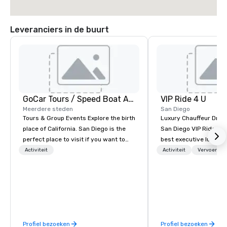
Leveranciers in de buurt
GoCar Tours / Speed Boat Adventures
VIP Ride 4 U
Meerdere steden
San Diego
Tours & Group Events Explore the birth
Luxury Chauffeur Drive
place of California. San Diego is the
San Diego VIP Ride 4 U 
perfect place to visit if you want to
best executive luxury 
mix fun with history and recreation
car service in San Dieg
Activiteit
Activiteit
Vervoer
with beauty. We deliver an engaging,
Transfers, Business, 
fun and high-tech experience. Our
Events. Give yourself an amazing
staff will build you a custom event
travelling experience 
from the ground up or we can modify
professional chauffeur
one of our existing activities to meet
Ride 4 U. Here you will 
your exact needs. Our programs are
collection of luxury ve
Profiel bezoeken
Profiel bezoeken
greatly enhanced by a live
for you to ride and exp