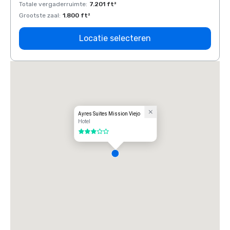
Totale vergaderruimte
:
7.201 ft²
Total
Grootste zaal
:
1.800 ft²
Groots
Locatie selecteren
Ayres Suites Mission Viejo
Hotel
3 van 5