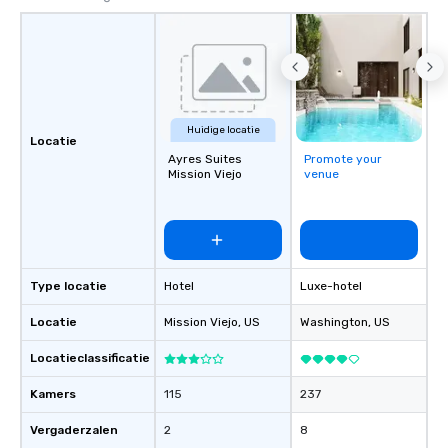
Huidige locatie
Locatie
Ayres Suites
Promote your
Mission Viejo
venue
Type locatie
Hotel
Luxe-hotel
Locatie
Mission Viejo
, US
Washington
, US
Locatieclassificatie
Kamers
115
237
Vergaderzalen
2
8