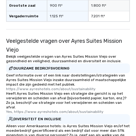
Grootste zaal
900 ft²
1.800 ft²
Vergaderruimte
1.125 ft²
7.201 ft²
Veelgestelde vragen over Ayres Suites Mission
Viejo
Bekijk veelgestelde vragen van Ayres Suites Mission Viejo over
gezondheid en veiligheid, duurzaamheid en diversiteit en inclusie.
DUURZAME BEDRIJFSVOERING
Geef informatie over of een link naar doelstellingen/strategieën van
Ayres Suites Mission Viejo inzake duurzaamheid of maatschappelijke
impact die zijn gedeeld met het publiek.
https://www.ayreshotels.com/about/sustainability
Heeft Ayres Suites Mission Viejo een strategie die gericht is op het
verwijderen en scheiden van afval (bijvoorbeeld papier, karton, enz.)?
Zo ja, beschrijf uw strategie voor het verwijderen en scheiden van
afval.
Yes, https://www.ayreshotels.com/about/sustainability
DIVERSITEIT EN INCLUSIE
Alleen voor Amerikaanse hotels: is Ayres Suites Mission Viejo en/of het
moederbedrijf gecertificeerd als een bedrijf dat voor meer dan 51%
eigendom is van diverse personen? Zo ja, geef aan als welke van de