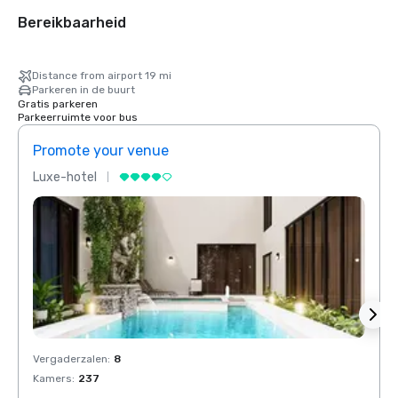
Bereikbaarheid
Distance from airport 19 mi
Parkeren in de buurt
Gratis parkeren
Parkeerruimte voor bus
Promote your venue
Prom
Luxe-hotel
Luxe-
Vergaderzalen
:
8
Verga
Kamers
:
237
Kamer