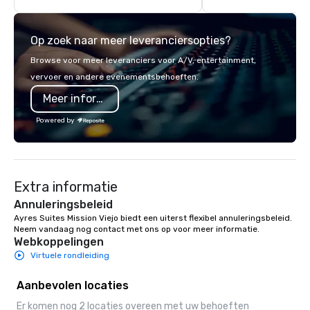
scoreboard, photo, video activities,
Diego with your family
3D navigation, augmented reality and
meeting or friends.
Op zoek naar meer leveranciersopties?
challenges presented on the teams’
mobile device. We can also
Browse voor meer leveranciers voor A/V, entertainment,
incorporate our Speedboat
vervoer en andere evenementsbehoeften.
Adventures into your group event
Meer informatie
plans. Check out
www.speedboatadventures.com for
Powered by
more information on taking your group
event to the water with our
Speedboat Adventure.
Extra informatie
Annuleringsbeleid
Ayres Suites Mission Viejo biedt een uiterst flexibel annuleringsbeleid. 
Neem vandaag nog contact met ons op voor meer informatie.
Webkoppelingen
Virtuele rondleiding
Aanbevolen locaties
Er komen nog 2 locaties overeen met uw behoeften