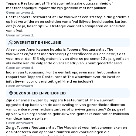
Toppers Restaurant at The Wauwinet inzake duurzaamheid of
maatschappelijke impact die zijn gedeeld met het publiek.
Geen antwoord.
Heeft Toppers Restaurant at The Wauwinet een strategie die gericht is
op het verwijderen en scheiden van afval (bijvoorbeeld papier, karton,
enz.)? Zo ja, beschrijf uw strategie voor het verwijderen en scheiden
van afval.
Geen antwoord.
DIVERSITEIT EN INCLUSIE
Alleen voor Amerikaanse hotels: is Toppers Restaurant at The
Wauwinet en/of het moederbedrijf gecertificeerd als een bedrijf dat
voor meer dan 51% eigendom is van diverse personen? Zo ja, geef aan
als welke van de volgende diverse bedrijven u bent gecertificeerd:
Geen antwoord.
Indien van toepassing, kunt u een link opgeven naar het openbare
rapport van Toppers Restaurant at The Wauwinet over de inzet en
initiatieven voor diversiteit, gelijkheid en inclusie?
Geen antwoord.
GEZONDHEID EN VEILIGHEID
Zijn de handelswijzen bij Toppers Restaurant at The Wauwinet
opgesteld op basis van de aanbevelingen van gezondheidsdiensten
van openbare overheidsinstanties of privé-organisaties? Zo ja, geef
op van welke organisaties gebruik werd gemaakt voor het ontwikkelen
van deze handelswijzen.
Geen antwoord.
Zorgt Toppers Restaurant at The Wauwinet voor het schoonmaken en
desinfecteren van openbare ruimten and voorzieningen die