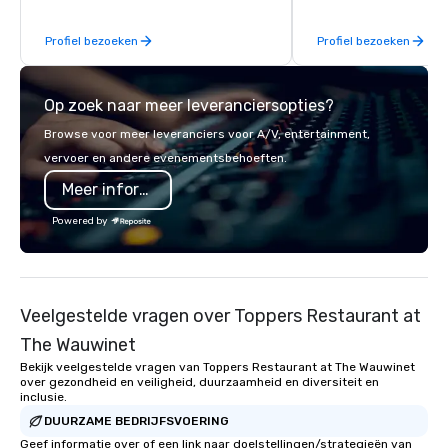
nature of the island. Let Discover
Our experience doesn'
Nantucket Tours and Nantucket Bike
nostalgic for the past; 
Profiel bezoeken
Profiel bezoeken
Tours show you all the hidden gems
push ourselves and our
Nantucket has to offer.
in the future. We're al
building the next 20 ye
Op zoek naar meer leveranciersopties?
worthwhile, unforgett
experiences, and we hop
Browse voor meer leveranciers voor A/V, entertainment,
us, because we're bett
vervoer en andere evenementsbehoeften.
Meer informatie
Powered by
Veelgestelde vragen over Toppers Restaurant at
The Wauwinet
Bekijk veelgestelde vragen van Toppers Restaurant at The Wauwinet
over gezondheid en veiligheid, duurzaamheid en diversiteit en
inclusie.
DUURZAME BEDRIJFSVOERING
Geef informatie over of een link naar doelstellingen/strategieën van