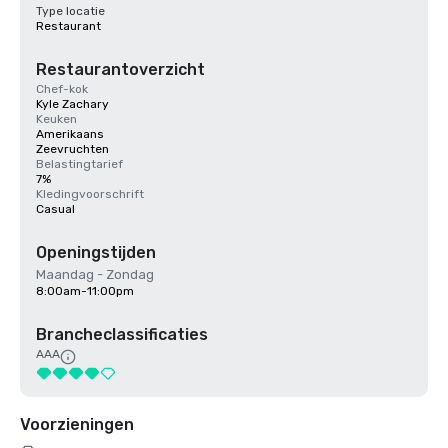
Type locatie
Restaurant
Restaurantoverzicht
Chef-kok
Kyle Zachary
Keuken
Amerikaans
Zeevruchten
Belastingtarief
7%
Kledingvoorschrift
Casual
Openingstijden
Maandag - Zondag
8:00am-11:00pm
Brancheclassificaties
AAA
Voorzieningen