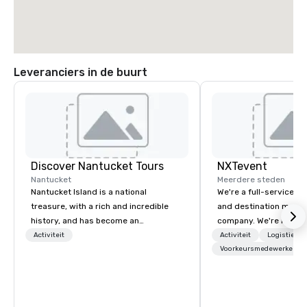
Leveranciers in de buurt
Discover Nantucket Tours
NXTevent
Nantucket
Meerdere steden
Nantucket Island is a national
We're a full-service, 
treasure, with a rich and incredible
and destination man
history, and has become an
company. We're multip
unmatched tourist destination.
winners and leaders in 
Activiteit
Activiteit
Logistiek/d
Explore Nantucket and get to know the
company has been over
Voorkeursmedewerkers
famous Gray Lady! Whether by car,
the making, and we've
foot, or bike, come learn about the rich
ourselves as world-cla
and unique history and breath-taking
and reliable partners t