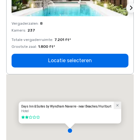
Vergaderzalen
:
8
Verga
Kamers
:
237
Kamer
Totale vergaderruimte
:
7.201 ft²
Total
Grootste zaal
:
1.800 ft²
Groots
Locatie selecteren
Days Inn & Suites by Wyndham Navarre - near Beaches/Hurlburt
Hotel
2 van 5