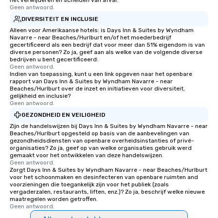
het verwijderen en scheiden van afval.
Geen antwoord.
DIVERSITEIT EN INCLUSIE
Alleen voor Amerikaanse hotels: is Days Inn & Suites by Wyndham
Navarre - near Beaches/Hurlburt en/of het moederbedrijf
gecertificeerd als een bedrijf dat voor meer dan 51% eigendom is van
diverse personen? Zo ja, geef aan als welke van de volgende diverse
bedrijven u bent gecertificeerd:
Geen antwoord.
Indien van toepassing, kunt u een link opgeven naar het openbare
rapport van Days Inn & Suites by Wyndham Navarre - near
Beaches/Hurlburt over de inzet en initiatieven voor diversiteit,
gelijkheid en inclusie?
Geen antwoord.
GEZONDHEID EN VEILIGHEID
Zijn de handelswijzen bij Days Inn & Suites by Wyndham Navarre - near
Beaches/Hurlburt opgesteld op basis van de aanbevelingen van
gezondheidsdiensten van openbare overheidsinstanties of privé-
organisaties? Zo ja, geef op van welke organisaties gebruik werd
gemaakt voor het ontwikkelen van deze handelswijzen.
Geen antwoord.
Zorgt Days Inn & Suites by Wyndham Navarre - near Beaches/Hurlburt
voor het schoonmaken en desinfecteren van openbare ruimten and
voorzieningen die toegankelijk zijn voor het publiek (zoals
vergaderzalen, restaurants, liften, enz.)? Zo ja, beschrijf welke nieuwe
maatregelen worden getroffen.
Geen antwoord.