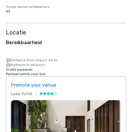
Totaal aantal hotelkamers
63
Locatie
Bereikbaarheid
Distance from airport 34 mi
Parkeren in de buurt
Gratis parkeren
Parkeerruimte voor bus
Promote your venue
Prom
Luxe-hotel
Luxe-