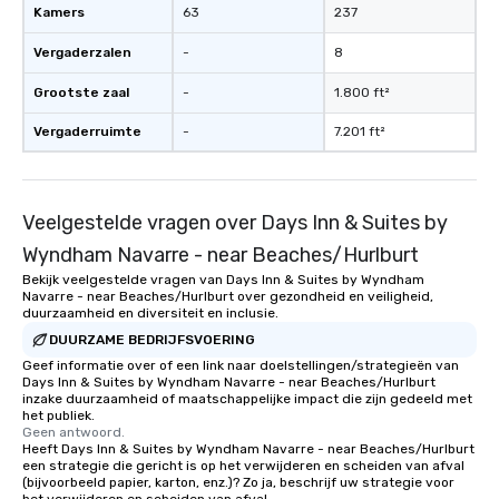
Kamers
63
237
Vergaderzalen
-
8
Grootste zaal
-
1.800 ft²
Vergaderruimte
-
7.201 ft²
Veelgestelde vragen over Days Inn & Suites by
Wyndham Navarre - near Beaches/Hurlburt
Bekijk veelgestelde vragen van Days Inn & Suites by Wyndham
Navarre - near Beaches/Hurlburt over gezondheid en veiligheid,
duurzaamheid en diversiteit en inclusie.
DUURZAME BEDRIJFSVOERING
Geef informatie over of een link naar doelstellingen/strategieën van
Days Inn & Suites by Wyndham Navarre - near Beaches/Hurlburt
inzake duurzaamheid of maatschappelijke impact die zijn gedeeld met
het publiek.
Geen antwoord.
Heeft Days Inn & Suites by Wyndham Navarre - near Beaches/Hurlburt
een strategie die gericht is op het verwijderen en scheiden van afval
(bijvoorbeeld papier, karton, enz.)? Zo ja, beschrijf uw strategie voor