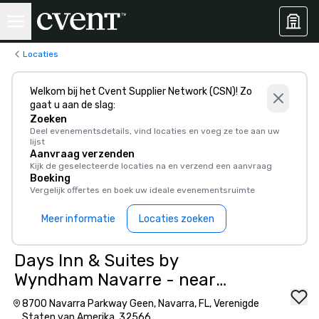
Locaties
Welkom bij het Cvent Supplier Network (CSN)! Zo
gaat u aan de slag:
Zoeken
Deel evenementsdetails, vind locaties en voeg ze toe aan uw
lijst
Aanvraag verzenden
Kijk de geselecteerde locaties na en verzend een aanvraag
Boeking
Vergelijk offertes en boek uw ideale evenementsruimte
Meer informatie
Locaties zoeken
Days Inn & Suites by
Wyndham Navarre - near
Beaches/Hurlburt
8700 Navarra Parkway Geen, Navarra, FL, Verenigde
Staten van Amerika, 32566