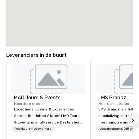
Leveranciers in de buurt
MAD Tours & Events
LMS Brandz
Meerdere steden
Meerdere steden
Exceptional Events & Experiences
LMS Brandz is a full-s
Across the United States! MAD Tours
specializing in trade 
& Events is a full-service Destination
merchandise and muc
Management Company specializing in
booth giveaways and 
Voorkeursmedewerkers
Voorzieningen/Giften
corporate events, incentive trips,
to executive gifting, d