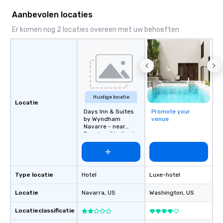
across destinations like New York City,
Miami, Los Angeles, San Francisco,
Aanbevolen locaties
Las Vegas, Chicago, Nashville, and
Er komen nog 2 locaties overeen met uw behoeften
New Orleans, we combine creativity,
local expertise, and trusted on-the-
ground support to bring each event to
life.
Huidige locatie
Locatie
Days Inn & Suites
Promote your
by Wyndham
venue
Navarre - near
Beaches/Hurlburt
Type locatie
Hotel
Luxe-hotel
Locatie
Navarra
, US
Washington
, US
Locatieclassificatie