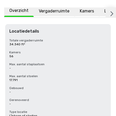
Overzicht
Vergaderruimte
Kamers
Locat
Locatiedetails
Totale vergaderruimte
34.340 ft²
Kamers
56
Max. aantal staplaatsen
-
Max. aantal stoelen
17.791
Gebouwd
-
Gerenoveerd
-
Type locatie
IJsbaan of stadion