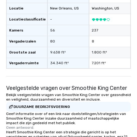
Locatie
New Orleans
, US
Washington
, US
Locatieclassificatie
-
Kamers
56
237
Vergaderzalen
80
8
Grootste zaal
9.638 ft²
1.800 ft²
Vergaderruimte
34.340 ft²
7.201 ft²
Veelgestelde vragen over Smoothie King Center
Bekijk veelgestelde vragen van Smoothie King Center over gezondheid
en veiligheid, duurzaamheid en diversiteit en inclusie.
DUURZAME BEDRIJFSVOERING
Geef informatie over of een link naar doelstellingen/strategieën van
Smoothie King Center inzake duurzaamheid of maatschappelijke
impact die zijn gedeeld met het publiek.
Geen antwoord.
Heeft Smoothie King Center een strategie die gericht is op het
verwijderen en scheiden van afval (bijvoorbeeld papier, karton, enz.)?