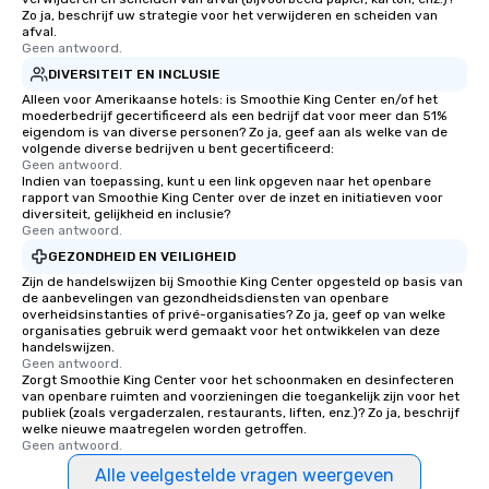
Zo ja, beschrijf uw strategie voor het verwijderen en scheiden van
afval.
Geen antwoord.
DIVERSITEIT EN INCLUSIE
Alleen voor Amerikaanse hotels: is Smoothie King Center en/of het
moederbedrijf gecertificeerd als een bedrijf dat voor meer dan 51%
eigendom is van diverse personen? Zo ja, geef aan als welke van de
volgende diverse bedrijven u bent gecertificeerd:
Geen antwoord.
Indien van toepassing, kunt u een link opgeven naar het openbare
rapport van Smoothie King Center over de inzet en initiatieven voor
diversiteit, gelijkheid en inclusie?
Geen antwoord.
GEZONDHEID EN VEILIGHEID
Zijn de handelswijzen bij Smoothie King Center opgesteld op basis van
de aanbevelingen van gezondheidsdiensten van openbare
overheidsinstanties of privé-organisaties? Zo ja, geef op van welke
organisaties gebruik werd gemaakt voor het ontwikkelen van deze
handelswijzen.
Geen antwoord.
Zorgt Smoothie King Center voor het schoonmaken en desinfecteren
van openbare ruimten and voorzieningen die toegankelijk zijn voor het
publiek (zoals vergaderzalen, restaurants, liften, enz.)? Zo ja, beschrijf
welke nieuwe maatregelen worden getroffen.
Geen antwoord.
Alle veelgestelde vragen weergeven