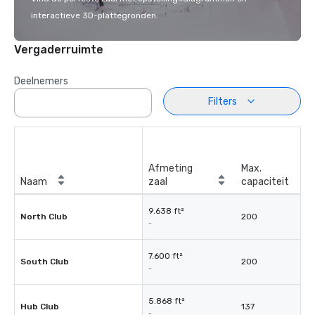
interactieve 3D-plattegronden.
Vergaderruimte
Deelnemers
Filters
Afmeting
Max.
Naam
zaal
capaciteit
9.638 ft²
North Club
200
-
7.600 ft²
South Club
200
-
5.868 ft²
Hub Club
137
-